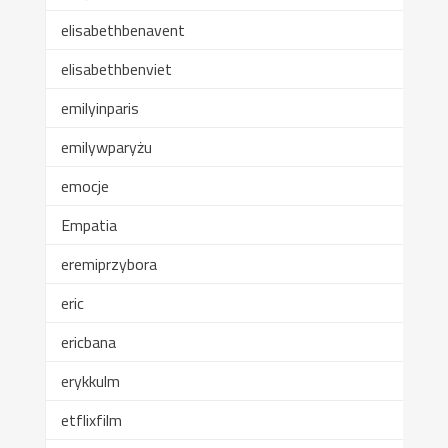
elisabethbenavent
elisabethbenviet
emilyinparis
emilywparyżu
emocje
Empatia
eremiprzybora
eric
ericbana
erykkulm
etflixfilm