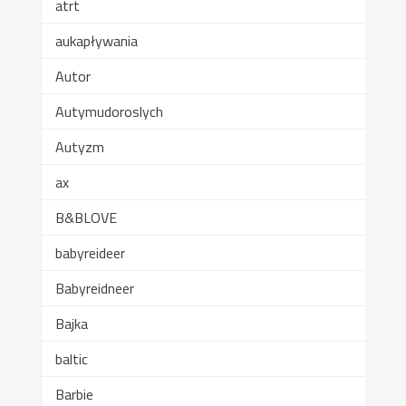
atrt
aukapływania
Autor
Autymudoroslych
Autyzm
ax
B&BLOVE
babyreideer
Babyreidneer
Bajka
baltic
Barbie