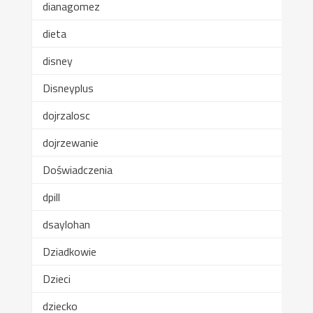
dianagomez
dieta
disney
Disneyplus
dojrzalosc
dojrzewanie
Doświadczenia
dpill
dsaylohan
Dziadkowie
Dzieci
dziecko