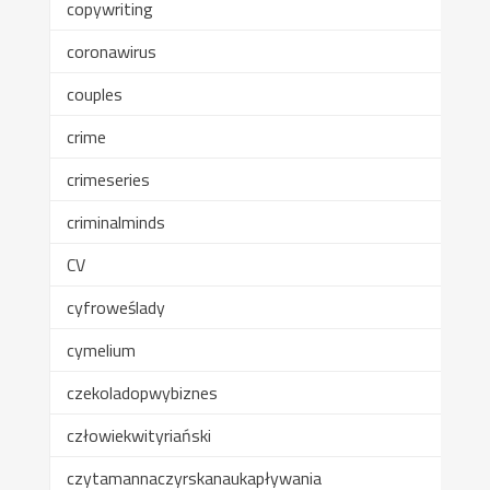
copywriting
coronawirus
couples
crime
crimeseries
criminalminds
CV
cyfroweślady
cymelium
czekoladopwybiznes
człowiekwityriański
czytamannaczyrskanaukapływania