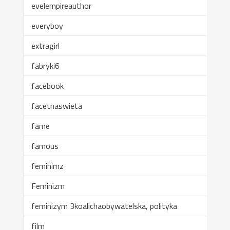
evelempireauthor
everyboy
extragirl
fabryki6
facebook
facetnaswieta
fame
famous
feminimz
Feminizm
feminizym 3koalichaobywatelska, polityka
film