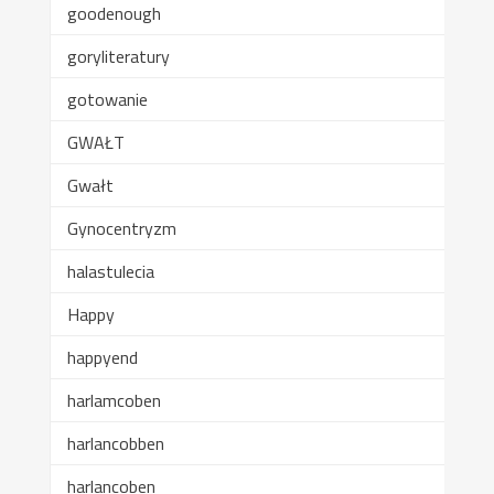
goodenough
goryliteratury
gotowanie
GWAŁT
Gwałt
Gynocentryzm
halastulecia
Happy
happyend
harlamcoben
harlancobben
harlancoben