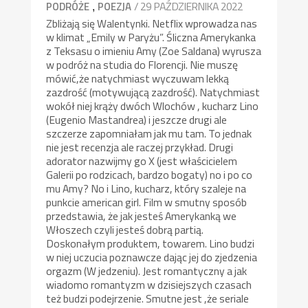
,
/ 29 PAŹDZIERNIKA 2022
PODRÓŻE
POEZJA
Zbliżają się Walentynki. Netflix wprowadza nas
w klimat „Emily w Paryżu”. Śliczna Amerykanka
z Teksasu o imieniu Amy (Zoe Saldana) wyrusza
w podróż na studia do Florencji. Nie muszę
mówić,że natychmiast wyczuwam lekką
zazdrość (motywującą zazdrość). Natychmiast
wokół niej krąży dwóch Wlochów , kucharz Lino
(Eugenio Mastandrea) i jeszcze drugi ale
szczerze zapomniałam jak mu tam. To jednak
nie jest recenzja ale raczej przykład. Drugi
adorator nazwijmy go X (jest właścicielem
Galerii po rodzicach, bardzo bogaty) no i po co
mu Amy? No i Lino, kucharz, który szaleje na
punkcie american girl. Film w smutny sposób
przedstawia, że jak jesteś Amerykanką we
Włoszech czyli jesteś dobrą partią.
Doskonałym produktem, towarem. Lino budzi
w niej uczucia poznawcze dając jej do zjedzenia
orgazm (W jedzeniu). Jest romantyczny a jak
wiadomo romantyzm w dzisiejszych czasach
też budzi podejrzenie. Smutne jest ,że seriale