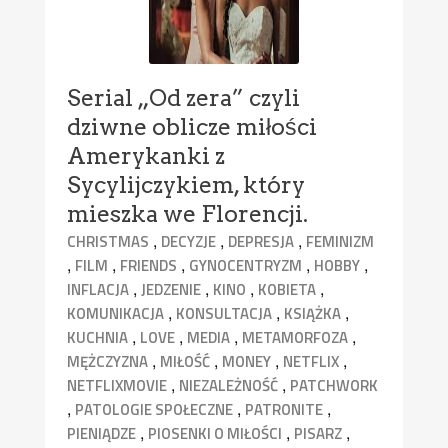
Serial „Od zera” czyli
dziwne oblicze miłości
Amerykanki z
Sycylijczykiem, który
mieszka we Florencji.
,
,
,
CHRISTMAS
DECYZJE
DEPRESJA
FEMINIZM
,
,
,
,
,
FILM
FRIENDS
GYNOCENTRYZM
HOBBY
,
,
,
,
INFLACJA
JEDZENIE
KINO
KOBIETA
,
,
,
KOMUNIKACJA
KONSULTACJA
KSIĄŻKA
,
,
,
,
KUCHNIA
LOVE
MEDIA
METAMORFOZA
,
,
,
,
MĘŻCZYZNA
MIŁOŚĆ
MONEY
NETFLIX
,
,
NETFLIXMOVIE
NIEZALEŻNOŚĆ
PATCHWORK
,
,
,
PATOLOGIE SPOŁECZNE
PATRONITE
,
,
,
PIENIĄDZE
PIOSENKI O MIŁOŚCI
PISARZ