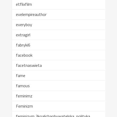
etflixfilm
evelempireauthor
everyboy
extragirl
fabryki6
facebook
facetnaswieta
fame
famous
feminimz
Feminizm
feminizym 3koalichaobywatelska, polityka