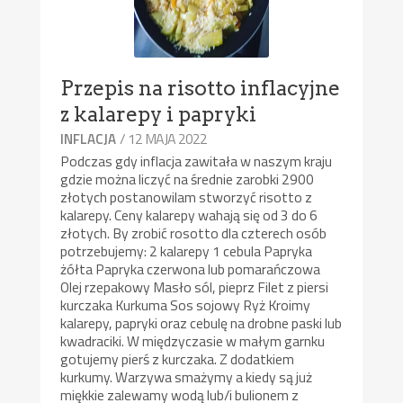
Przepis na risotto inflacyjne
z kalarepy i papryki
/ 12 MAJA 2022
INFLACJA
Podczas gdy inflacja zawitała w naszym kraju
gdzie można liczyć na średnie zarobki 2900
złotych postanowilam stworzyć risotto z
kalarepy. Ceny kalarepy wahają się od 3 do 6
złotych. By zrobić rosotto dla czterech osób
potrzebujemy: 2 kalarepy 1 cebula Papryka
żółta Papryka czerwona lub pomarańczowa
Olej rzepakowy Masło sól, pieprz Filet z piersi
kurczaka Kurkuma Sos sojowy Ryż Kroimy
kalarepy, papryki oraz cebulę na drobne paski lub
kwadraciki. W międzyczasie w małym garnku
gotujemy pierś z kurczaka. Z dodatkiem
kurkumy. Warzywa smażymy a kiedy są już
miękkie zalewamy wodą lub/i bulionem z