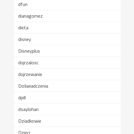
dfun
dianagomez
dieta
disney
Disneyplus
dojrzalosc
dojrzewanie
Doświadczenia
dpill
dsaylohan
Dziadkowie
Dzieci