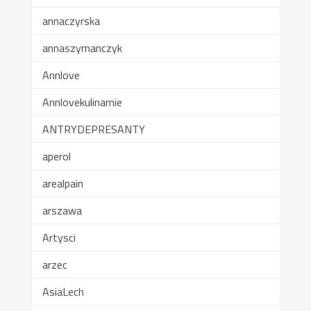
annaczyrska
annaszymanczyk
Annlove
Annlovekulinarnie
ANTRYDEPRESANTY
aperol
arealpain
arszawa
Artysci
arzec
AsiaLech