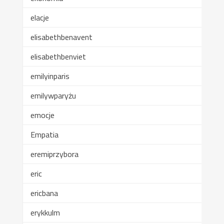
elacje
elisabethbenavent
elisabethbenviet
emilyinparis
emilywparyżu
emocje
Empatia
eremiprzybora
eric
ericbana
erykkulm