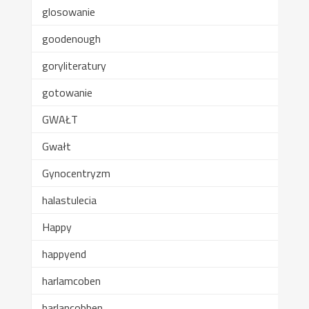
glosowanie
goodenough
goryliteratury
gotowanie
GWAŁT
Gwałt
Gynocentryzm
halastulecia
Happy
happyend
harlamcoben
harlancobben