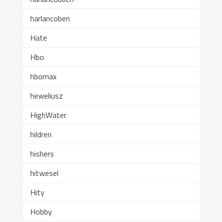
harlancoben
Hate
Hbo
hbomax
heweliusz
HighWater
hildren
hishers
hitwesel
Hity
Hobby