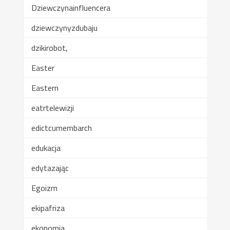
Dziewczynainfluencera
dziewczynyzdubaju
dzikirobot,
Easter
Eastern
eatrtelewizji
edictcumembarch
edukacja
edytazając
Egoizm
ekipafriza
ekonomia