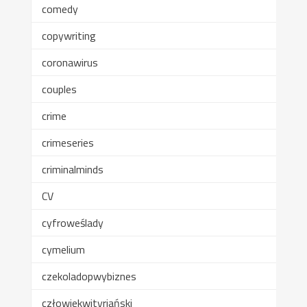
comedy
copywriting
coronawirus
couples
crime
crimeseries
criminalminds
CV
cyfroweślady
cymelium
czekoladopwybiznes
człowiekwityriański