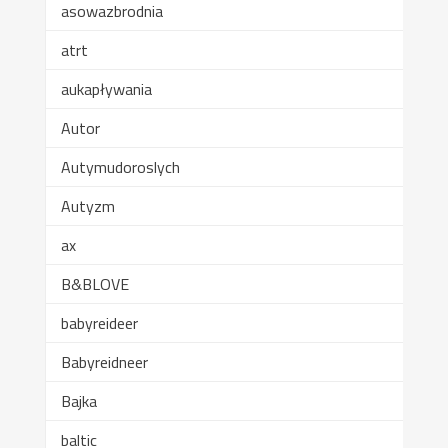
asowazbrodnia
atrt
aukapływania
Autor
Autymudoroslych
Autyzm
ax
B&BLOVE
babyreideer
Babyreidneer
Bajka
baltic