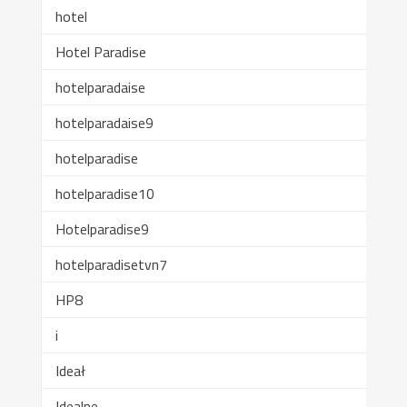
hotel
Hotel Paradise
hotelparadaise
hotelparadaise9
hotelparadise
hotelparadise10
Hotelparadise9
hotelparadisetvn7
HP8
i
Ideał
Idealne