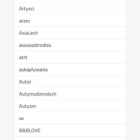
Artysci
arzec
AsiaLech
asowazbrodnia
atrt
aukapływania
Autor
Autymudoroslych
Autyzm
ax
B&BLOVE