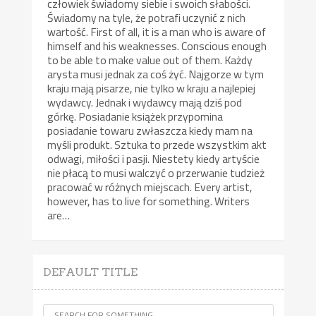
człowiek świadomy siebie i swoich słabości.
Świadomy na tyle, że potrafi uczynić z nich
wartość. First of all, it is a man who is aware of
himself and his weaknesses. Conscious enough
to be able to make value out of them. Każdy
arysta musi jednak za coś żyć. Najgorze w tym
kraju mają pisarze, nie tylko w kraju a najlepiej
wydawcy. Jednak i wydawcy mają dziś pod
górkę. Posiadanie książek przypomina
posiadanie towaru zwłaszcza kiedy mam na
myśli produkt. Sztuka to przede wszystkim akt
odwagi, miłości i pasji. Niestety kiedy artyście
nie płacą to musi walczyć o przerwanie tudzież
pracować w różnych miejscach. Every artist,
however, has to live for something. Writers
are…
DEFAULT TITLE