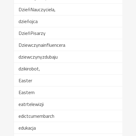
DzieńNauczyciela,
dzieńojca
DzieńPisarzy
Dziewczynainfluencera
dziewczynyzdubaju
dzikirobot,
Easter
Eastern
eatrtelewizji
edictcumembarch
edukacja