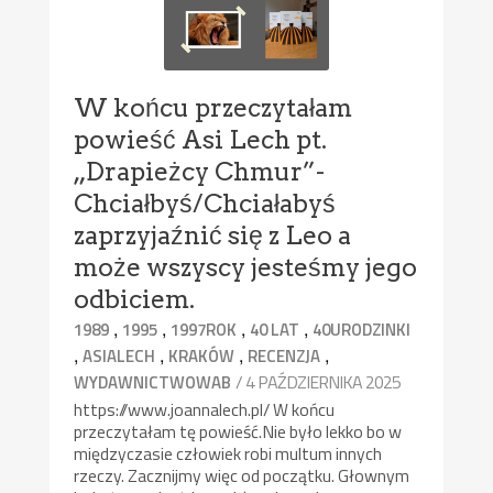
W końcu przeczytałam
powieść Asi Lech pt.
„Drapieżcy Chmur”-
Chciałbyś/Chciałabyś
zaprzyjaźnić się z Leo a
może wszyscy jesteśmy jego
odbiciem.
,
,
,
,
1989
1995
1997ROK
40 LAT
40URODZINKI
,
,
,
,
ASIALECH
KRAKÓW
RECENZJA
/ 4 PAŹDZIERNIKA 2025
WYDAWNICTWOWAB
https://www.joannalech.pl/ W końcu
przeczytałam tę powieść.Nie było lekko bo w
międzyczasie człowiek robi multum innych
rzeczy. Zacznijmy więc od początku. Głownym