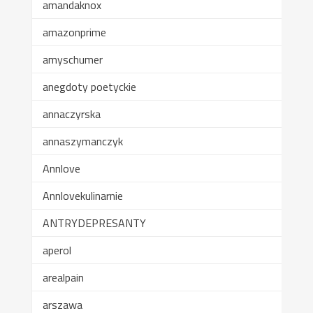
amandaknox
amazonprime
amyschumer
anegdoty poetyckie
annaczyrska
annaszymanczyk
Annlove
Annlovekulinarnie
ANTRYDEPRESANTY
aperol
arealpain
arszawa