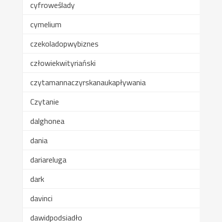
cyfroweślady
cymelium
czekoladopwybiznes
człowiekwityriański
czytamannaczyrskanaukapływania
Czytanie
dalghonea
dania
dariareluga
dark
davinci
dawidpodsiadło