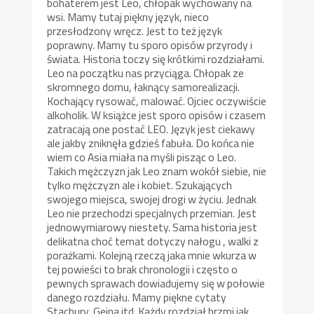
bohaterem jest Leo, chłopak wychowany na
wsi. Mamy tutaj piękny język, nieco
przesłodzony wręcz. Jest to też język
poprawny. Mamy tu sporo opisów przyrody i
świata. Historia toczy się krótkimi rozdziałami.
Leo na początku nas przyciąga. Chłopak ze
skromnego domu, łaknący samorealizacji.
Kochający rysować, malować. Ojciec oczywiście
alkoholik. W książce jest sporo opisów i czasem
zatracają one postać LEO. Język jest ciekawy
ale jakby zniknęła gdzieś fabuła. Do końca nie
wiem co Asia miała na myśli pisząc o Leo.
Takich mężczyzn jak Leo znam wokół siebie, nie
tylko mężczyzn ale i kobiet. Szukających
swojego miejsca, swojej drogi w życiu. Jednak
Leo nie przechodzi specjalnych przemian. Jest
jednowymiarowy niestety. Sama historia jest
delikatna choć temat dotyczy nałogu , walki z
porażkami. Kolejną rzeczą jaka mnie wkurza w
tej powieści to brak chronologii i często o
pewnych sprawach dowiadujemy się w połowie
danego rozdziału. Mamy piękne cytaty
Stachury, Geina itd. Każdy rozdział brzmi jak