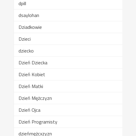
dpill
dsaylohan
Dziadkowie
Dzieci
dziecko
Dzień Dziecka
Dzień Kobiet
Dzień Matki
Dzień Mężczyzn
Dzień Ojca
Dzień Programisty
dzieńmężcxzyzn