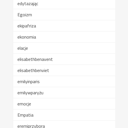
edytazając
Egoizm
ekipafriza
ekonomia
elacje
elisabethbenavent
elisabethbenviet
emilyinparis
emilywparyżu
emocje
Empatia
eremiprzybora