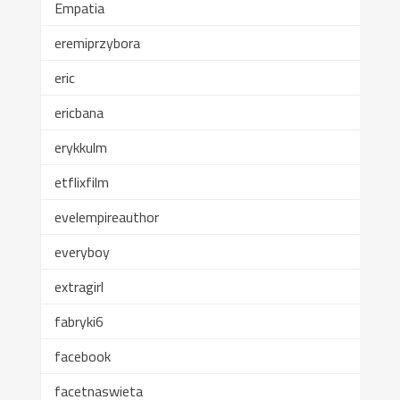
Empatia
eremiprzybora
eric
ericbana
erykkulm
etflixfilm
evelempireauthor
everyboy
extragirl
fabryki6
facebook
facetnaswieta