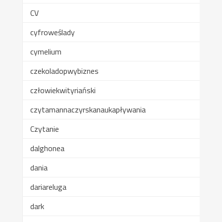
CV
cyfroweślady
cymelium
czekoladopwybiznes
człowiekwityriański
czytamannaczyrskanaukapływania
Czytanie
dalghonea
dania
dariareluga
dark