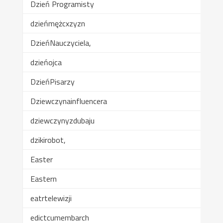
Dzień Programisty
dzieńmężcxzyzn
DzieńNauczyciela,
dzieńojca
DzieńPisarzy
Dziewczynainfluencera
dziewczynyzdubaju
dzikirobot,
Easter
Eastern
eatrtelewizji
edictcumembarch