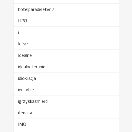
hotelparadisetvn7
HP8
i
Ideał
Idealne
idealneterapie
idiokracja
ieniadze
igrzyskasmierci
illenalsi
IMO