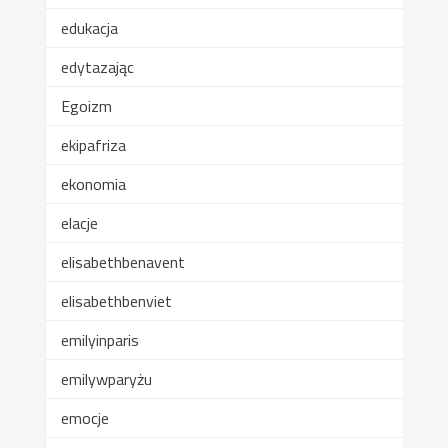
edukacja
edytazając
Egoizm
ekipafriza
ekonomia
elacje
elisabethbenavent
elisabethbenviet
emilyinparis
emilywparyżu
emocje