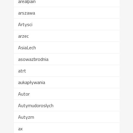
arealpain
arszawa
Artysci
arzec
AsiaLech
asowazbrodnia
atrt
aukapływania
Autor
Autymudoroslych
Autyzm
ax