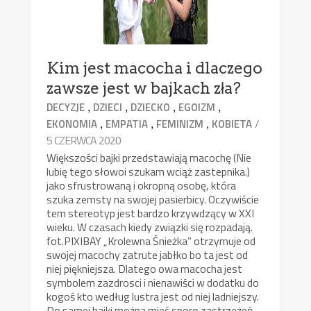
Kim jest macocha i dlaczego
zawsze jest w bajkach zła?
,
,
,
,
DECYZJE
DZIECI
DZIECKO
EGOIZM
,
,
,
/
EKONOMIA
EMPATIA
FEMINIZM
KOBIETA
5 CZERWCA 2020
Większości bajki przedstawiają macochę (Nie
lubię tego słowoi szukam wciąż zastepnika.)
jako sfrustrowaną i okropną osobę, która
szuka zemsty na swojej pasierbicy. Oczywiście
tem stereotyp jest bardzo krzywdzący w XXI
wieku. W czasach kiedy związki się rozpadają.
fot.PIXIBAY „Krolewna Śnieżka” otrzymuje od
swojej macochy zatrute jabłko bo ta jest od
niej piękniejsza. Dlatego owa macocha jest
symbolem zazdrosci i nienawiści w dodatku do
kogoś kto według lustra jest od niej ladniejszy.
Do samej bajki można mieć sporo zastrzeżeń.