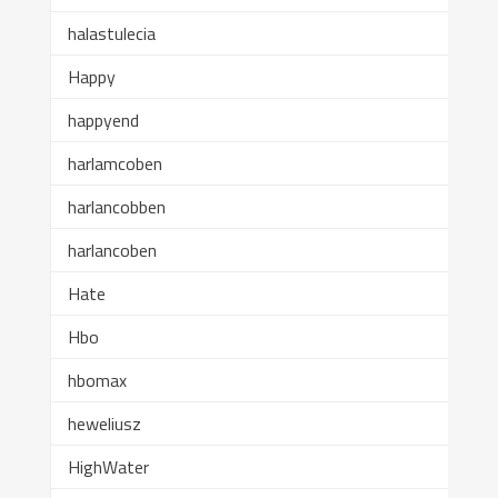
halastulecia
Happy
happyend
harlamcoben
harlancobben
harlancoben
Hate
Hbo
hbomax
heweliusz
HighWater