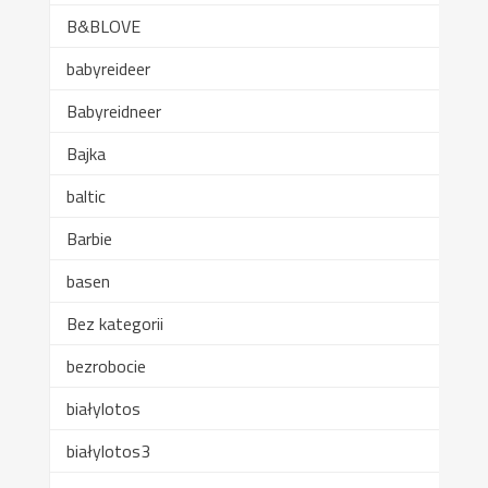
B&BLOVE
babyreideer
Babyreidneer
Bajka
baltic
Barbie
basen
Bez kategorii
bezrobocie
białylotos
białylotos3