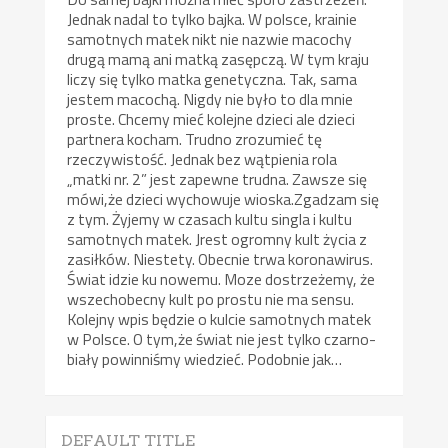
Jednak nadal to tylko bajka. W polsce, krainie
samotnych matek nikt nie nazwie macochy
drugą mamą ani matką zasępczą. W tym kraju
liczy się tylko matka genetyczna. Tak, sama
jestem macochą. Nigdy nie było to dla mnie
proste. Chcemy mieć kolejne dzieci ale dzieci
partnera kocham. Trudno zrozumieć tę
rzeczywistość. Jednak bez wątpienia rola
„matki nr. 2” jest zapewne trudna. Zawsze się
mówi,że dzieci wychowuje wioska.Zgadzam się
z tym. Żyjemy w czasach kultu singla i kultu
samotnych matek. Jrest ogromny kult życia z
zasiłków. Niestety. Obecnie trwa koronawirus.
Świat idzie ku nowemu. Moze dostrzeżemy, że
wszechobecny kult po prostu nie ma sensu.
Kolejny wpis będzie o kulcie samotnych matek
w Polsce. O tym,że świat nie jest tylko czarno-
biały powinniśmy wiedzieć. Podobnie jak…
DEFAULT TITLE