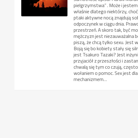
pielgrzymstwa” . Może i jeste
właśnie dlatego niektórzy, choć
ptaki aktywne nocą znajdują so
odpoczynek w ciągu dnia. Prawd
przestrzeń. A skoro tak, być m
mężczyzn jest niezauważalna b
piszą, że chcą tylko sexu. Jest 
Boją się bo kobiety stały się si
jest Tsakuro Tazaki? Jest inżyn
przyjaciół z przeszłości i zast
chwalą się tym co czują, często
wołaniem o pomoc. Sex jest dla
mechanizmem…