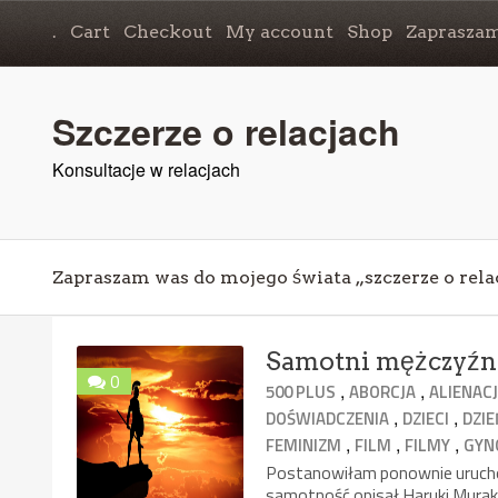
.
Cart
Checkout
My account
Shop
Zapraszam
Szczerze o relacjach
Konsultacje w relacjach
Zapraszam was do mojego świata „szczerze o rela
Samotni mężczyźni
0
,
,
500 PLUS
ABORCJA
ALIENAC
,
,
DOŚWIADCZENIA
DZIECI
DZI
,
,
,
FEMINIZM
FILM
FILMY
GYN
Postanowiłam ponownie uruchom
samotność opisał Haruki Muraka