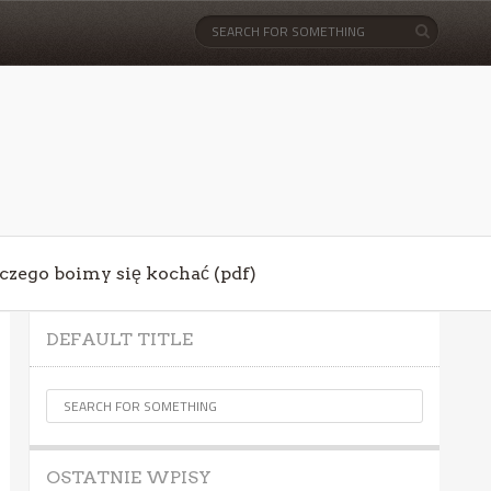
aczego boimy się kochać (pdf)
DEFAULT TITLE
OSTATNIE WPISY