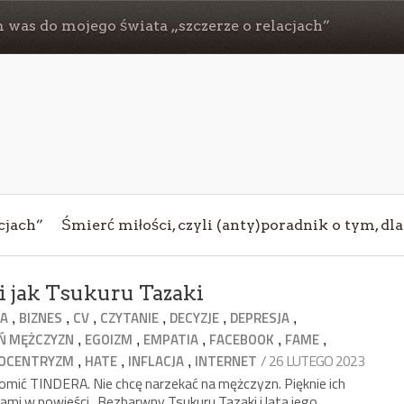
 was do mojego świata „szczerze o relacjach”
cjach”
Śmierć miłości, czyli (anty)poradnik o tym, dl
 jak Tsukuru Tazaki
,
,
,
,
,
,
JA
BIZNES
CV
CZYTANIE
DECYZJE
DEPRESJA
,
,
,
,
,
EŃ MĘŻCZYZN
EGOIZM
EMPATIA
FACEBOOK
FAME
,
,
,
/ 26 LUTEGO 2023
OCENTRYZM
HATE
INFLACJA
INTERNET
ić TINDERA. Nie chcę narzekać na mężczyzn. Pięknie ich
mi w powieści „Bezbarwny Tsukuru Tazaki i lata jego