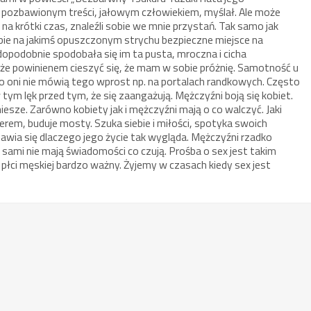
m pozbawionym treści, jałowym człowiekiem, myślał. Ale może
 na krótki czas, znaleźli sobie we mnie przystań. Tak samo jak
bie na jakimś opuszczonym strychu bezpieczne miejsce na
opodobnie spodobała się im ta pusta, mroczna i cicha
oże powinienem cieszyć się, że mam w sobie próżnię. Samotność u
o oni nie mówią tego wprost np. na portalach randkowych. Często
w tym lęk przed tym, że się zaangażują. Mężczyźni boją się kobiet.
lniesze. Zarówno kobiety jak i mężczyźni mają o co walczyć. Jaki
ierem, buduje mosty. Szuka siebie i miłości, spotyka swoich
anawia się dlaczego jego życie tak wygląda. Mężczyźni rzadko
 sami nie mają świadomości co czują. Prośba o sex jest takim
 płci męskiej bardzo ważny. Żyjemy w czasach kiedy sex jest