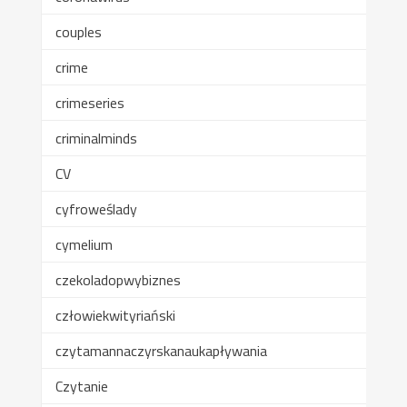
couples
crime
crimeseries
criminalminds
CV
cyfroweślady
cymelium
czekoladopwybiznes
człowiekwityriański
czytamannaczyrskanaukapływania
Czytanie