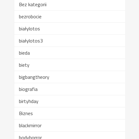
Bez kategorii
bezrobocie
białylotos
białylotos3
bieda
biety
bigbangtheory
biografia
birtyhday
Biznes
blackmirror
bodyhorror