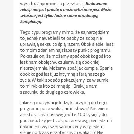
wyszło. Zapomnieć o przezłości.
Budowanie
relacji nie jest proste a może właśnnie jest. Może
właśnie jest tylko ludzie sobie utrudniają,
komplikują.
Tego typu programy mimo, że są narzędziem
to jednak nawet jeśli te osoby ze sobą nie
uprawiają seksu to śpią razem. Obok siebie. Jest
to moim zdaniem najsłabszy punkt programu.
Pokazuje on, że możemy spać obok kogoś kto
jest nam obojętny, czujemy się obok niej
nieprzyjemnie. Możemy spać jak kumple. Spanie
obok kogoś jest już intymną sferą naszego
życia. W taki sposób pokazujemy, że w sumie
to mi rybka kto ze mną śpi. Brakuje nam
szacunku do drugiego człowieka.
Jakie są motywacje ludzi, ktorzy idą do tego
programu poza wakacjami i sławą? Nie wiem
ale ktoś i tak musi wygrać te 100 tysięcy do
podziału. Czy jest coś poza: sławą, pieniędzmi i
nabraniem wyższej samooceny względem
siebie podczas egzptycznych wakacji? Nie