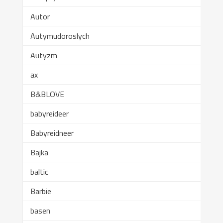
Autor
Autymudoroslych
Autyzm
ax
B&BLOVE
babyreideer
Babyreidneer
Bajka
baltic
Barbie
basen