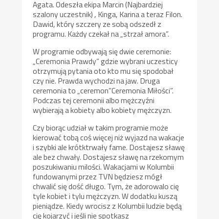
Agata. Odeszła ekipa Marcin (Najbardziej
szalony uczestnik) , Kinga, Karina a teraz Filon.
Dawid, który szczery ze sobą odszedł z
programu. Każdy czekał na „strzał amora”.
W programie odbywają się dwie ceremonie:
„Ceremonia Prawdy” gdzie wybrani uczesticy
otrzymują pytania oto kto mu się spodobał
czy nie. Prawda wychodzi na jaw. Druga
ceremonia to „ceremon”Ceremonia Miłości”.
Podczas tej ceremonii albo mężczyźni
wybierają a kobiety albo kobiety mężczyzn.
Czy biorąc udział w takim programie może
kierować tobą coś więcej niż wyjazd na wakacje
i szybki ale krótktrwały fame. Dostajesz sławę
ale bez chwały. Dostajesz sławę na rzekomym
poszukiwaniu milości. Wakacjami w Kolumbii
fundowanymi przez TVN będziesz mógł
chwalić się dość długo. Tym, że adorowalo cię
tyle kobiet i tylu mężczyzn. W dodatku kuszą
pieniądze. Kiedy wrocisz z Kolumbii ludzie będą
cię kojarzyć i jeśli nie spotkasz