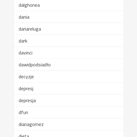
dalghonea
dania
dariareluga
dark
davinci
dawidpodsiadło
decyzje
depresj
depresja
dfun
dianagomez
dieta