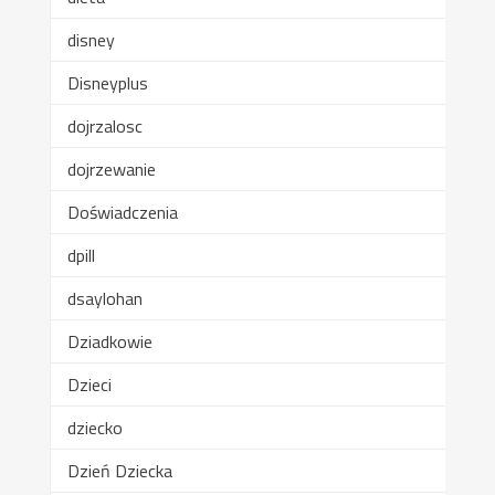
disney
Disneyplus
dojrzalosc
dojrzewanie
Doświadczenia
dpill
dsaylohan
Dziadkowie
Dzieci
dziecko
Dzień Dziecka