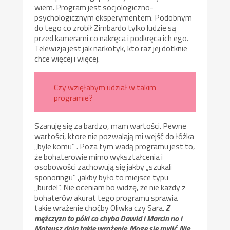
wiem. Program jest socjologiczno-
psychologicznym eksperymentem. Podobnym
do tego co zrobił Zimbardo tylko ludzie są
przed kamerami co nakręca i podkręca ich ego.
Telewizja jest jak narkotyk, kto raz jej dotknie
chce więcej i więcej.
Czy wzięłabym udział w takim
programie?
Szanuję się za bardzo, mam wartości. Pewne
wartości, ktore nie pozwalają mi wejść do łóżka
„byle komu” . Poza tym wadą programu jest to,
że bohaterowie mimo wykształcenia i
osobowości zachowują się jakby „szukali
sponoringu” ,jakby było to miejsce typu
„burdel”. Nie oceniam bo widzę, że nie każdy z
bohaterów akurat tego programu sprawia
takie wrażenie choćby Oliwka czy Sara.
Z
mężczyzn to póki co chyba Dawid i Marcin no i
Mateusz dają takie wrażenie. Mogę się mylić. Nie