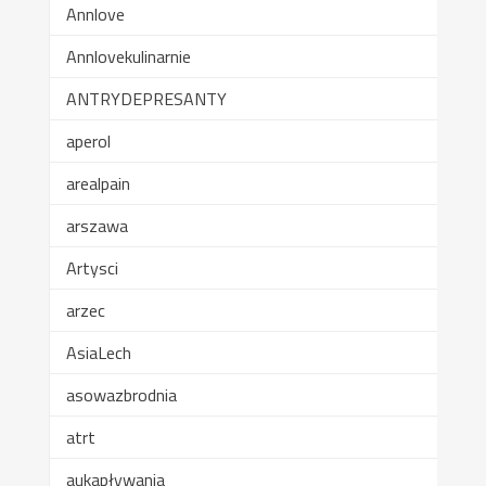
Annlove
Annlovekulinarnie
ANTRYDEPRESANTY
aperol
arealpain
arszawa
Artysci
arzec
AsiaLech
asowazbrodnia
atrt
aukapływania