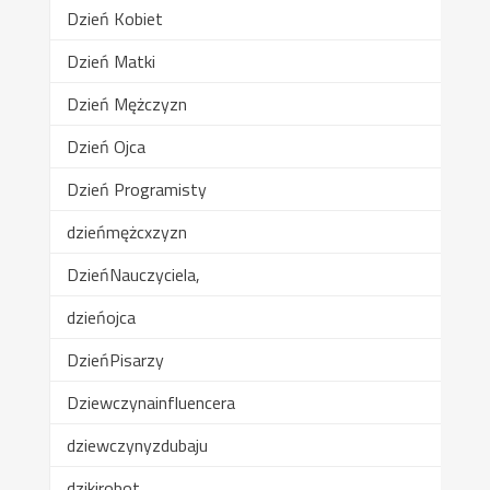
Dzień Kobiet
Dzień Matki
Dzień Mężczyzn
Dzień Ojca
Dzień Programisty
dzieńmężcxzyzn
DzieńNauczyciela,
dzieńojca
DzieńPisarzy
Dziewczynainfluencera
dziewczynyzdubaju
dzikirobot,