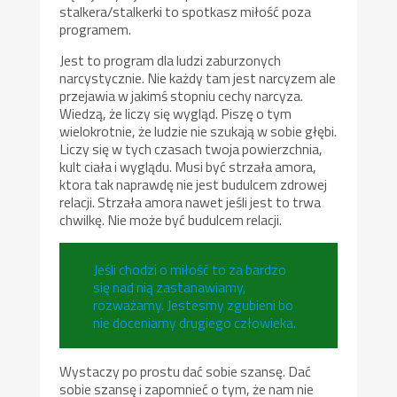
stalkera/stalkerki to spotkasz miłość poza
programem.
Jest to program dla ludzi zaburzonych
narcystycznie. Nie każdy tam jest narcyzem ale
przejawia w jakimś stopniu cechy narcyza.
Wiedzą, że liczy się wygląd. Piszę o tym
wielokrotnie, że ludzie nie szukają w sobie głębi.
Liczy się w tych czasach twoja powierzchnia,
kult ciała i wyglądu. Musi być strzała amora,
ktora tak naprawdę nie jest budulcem zdrowej
relacji. Strzała amora nawet jeśli jest to trwa
chwilkę. Nie może być budulcem relacji.
Jeśli chodzi o miłość to za bardzo
się nad nią zastanawiamy,
rozważamy. Jestesmy zgubieni bo
nie doceniamy drugiego człowieka.
Wystaczy po prostu dać sobie szansę. Dać
sobie szansę i zapomnieć o tym, że nam nie