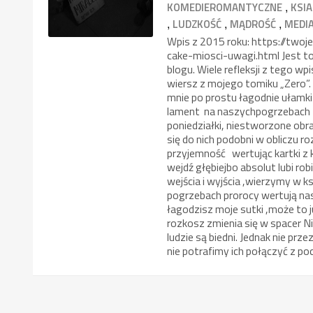
,
KOMEDIEROMANTYCZNE
KSI
,
,
,
LUDZKOŚĆ
MĄDROŚĆ
MEDI
Wpis z 2015 roku: https://tw
cake-miosci-uwagi.html Jest to
blogu. Wiele refleksji z tego w
wiersz z mojego tomiku „Zero”. 
mnie po prostu łagodnie ułamki
lament na naszychpogrzebach n
poniedziałki, niestworzone obr
się do nich podobni w obliczu r
przyjemność wertując kartki z k
wejdź głębiejbo absolut lubi ro
wejścia i wyjścia ,wierzymy w k
pogrzebach prorocy wertują nas
łagodzisz moje sutki ,może to j
rozkosz zmienia się w spacer N
ludzie są biedni. Jednak nie prze
nie potrafimy ich połączyć z p