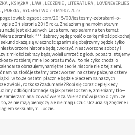
,
,
,
,
,
AZKA
KSIĄŻKA
LAW
LECZENIE
LITERATURA
LOVENEVERLIES
,
,
/ 9 MARCA 2023
A
POEZJA
RYCERSTWO
ojepogotowie.blogspot.com/2015/08/jestesmy-zebrakami-o-
 wpis z 31 sierpnia 2015 roku. Znalazłam g na moim starym
pisu nadal jest aktualnych. Lata temu napisałam na ten temat
Wiersz brzmi tak: *** żebracy będą prosić o całkę miłościpokochaj
 sekund okażą się wiecznościązanim się obejrzymy będzie tylko
iestworzone historie będą tworzyć, niestworzone soboty i
azy z miłości żebracy będą woleli umrzeć z głodu popatrz, stajemy
ozkoszy rozbieraj mnie i po prostu mów: to nie tylko chodzi o
alendarza obrazujemynamiętne teorie,historie nie z tej ziemi,
bić nam na złość.jesteśmy przetworzeni na cztery palce,na cztery
siążki i w to,że ostatni płacznie będzie płaczem na naszych
ze zwłoki , rozkosz?zadumanie?Robi się coraz cieplej kiedy
uż inny odbiór,informacje są jak przeistoczenie, zmieniamy tło–
ie zamierzam analizować wiersza. Wiersz mówi jasno o tym , że
z to, że nie mają pieniędzy ale nie mają uczuć. Uczucia są zbędene i
ociągiem seksualnym. Ludzie…