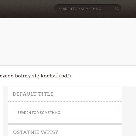
aczego boimy się kochać (pdf)
DEFAULT TITLE
OSTATNIE WPISY