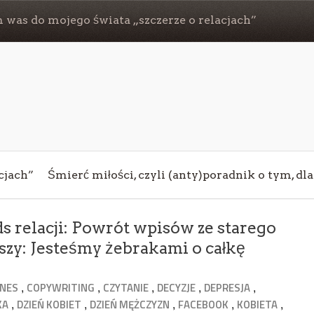
 was do mojego świata „szczerze o relacjach”
cjach”
Śmierć miłości, czyli (anty)poradnik o tym, dl
s relacji: Powrót wpisów ze starego
szy: Jesteśmy żebrakami o całkę
,
,
,
,
,
ZNES
COPYWRITING
CZYTANIE
DECYZJE
DEPRESJA
,
,
,
,
,
KA
DZIEŃ KOBIET
DZIEŃ MĘŻCZYZN
FACEBOOK
KOBIETA