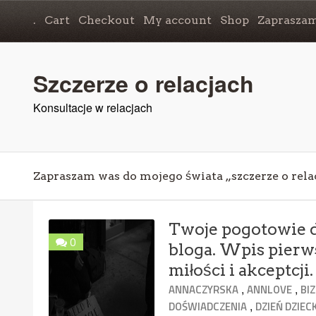
.
Cart
Checkout
My account
Shop
Zapraszam
Szczerze o relacjach
Konsultacje w relacjach
Zapraszam was do mojego świata „szczerze o rela
Twoje pogotowie d
0
bloga. Wpis pierw
miłości i akceptcji.
,
,
ANNACZYRSKA
ANNLOVE
BI
,
DOŚWIADCZENIA
DZIEŃ DZIEC