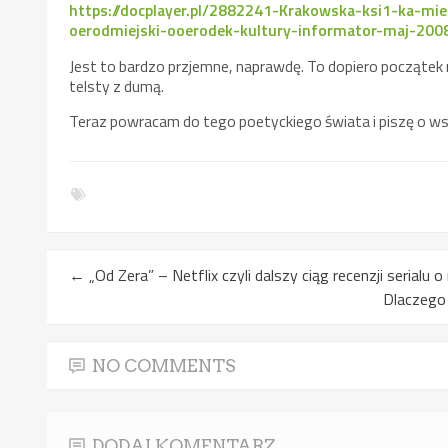
https://docplayer.pl/2882241-Krakowska-ksi1-ka-m
oerodmiejski-ooerodek-kultury-informator-maj-200
Jest to bardzo przjemne, naprawdę. To dopiero początek m
telsty z dumą.
Teraz powracam do tego poetyckiego świata i piszę o ws
←
„Od Zera” – Netflix czyli dalszy ciąg recenzji serialu 
Dlaczego 
NO COMMENTS
DODAJ KOMENTARZ