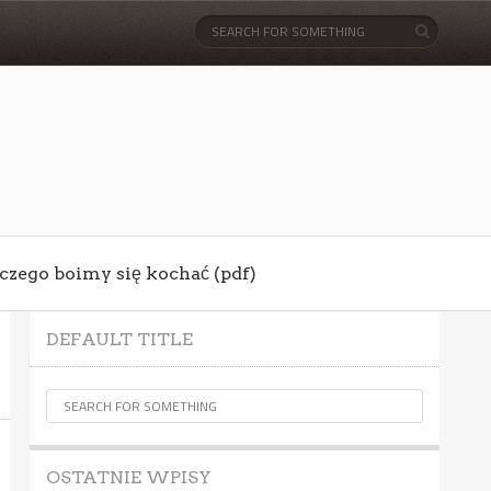
aczego boimy się kochać (pdf)
DEFAULT TITLE
OSTATNIE WPISY