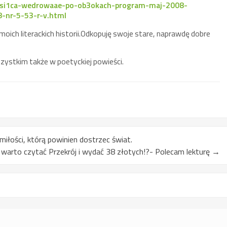
iesi1ca-wedrowaae-po-ob3okach-program-maj-2008-
8-nr-5-53-r-v.html
oich literackich historii.Odkopuję swoje stare, naprawdę dobre
zystkim także w poetyckiej powieści.
o miłości, którą powinien dostrzec świat.
warto czytać Przekrój i wydać 38 złotych!?- Polecam lekturę
→