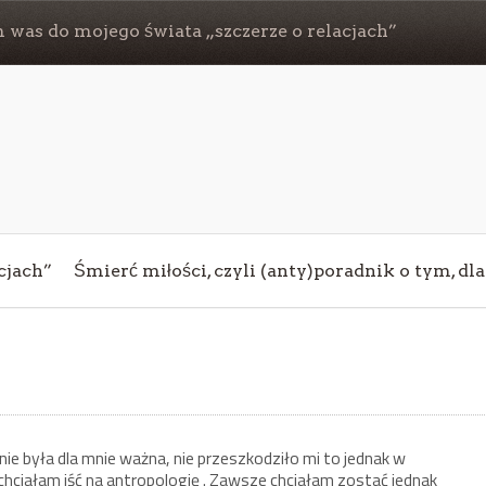
 was do mojego świata „szczerze o relacjach”
cjach”
Śmierć miłości, czyli (anty)poradnik o tym, dl
nie była dla mnie ważna, nie przeszkodziło mi to jednak w
chciałam iść na antropologię . Zawsze chciałam zostać jednak