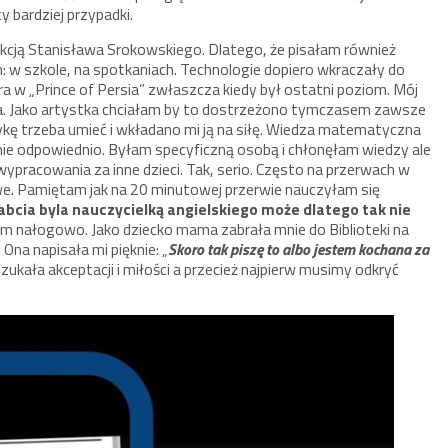
y bardziej przypadki.
dakcją Stanisława Srokowskiego. Dlatego, że pisałam również
: w szkole, na spotkaniach. Technologie dopiero wkraczały do
ra w „Prince of Persia” zwłaszcza kiedy był ostatni poziom. Mój
ycia. Jako artystka chciałam by to dostrzeżono tymczasem zawsze
 trzeba umieć i wkładano mi ją na siłę. Wiedza matematyczna
mnie odpowiednio. Byłam specyficzną osobą i chłonęłam wiedzy ale
wypracowania za inne dzieci. Tak, serio. Często na przerwach w
. Pamiętam jak na 20 minutowej przerwie nauczyłam się
abcia byla nauczycielką angielskiego może dlatego tak nie
am nałogowo. Jako dziecko mama zabrała mnie do Biblioteki na
i Ona napisała mi pięknie: „
Skoro tak piszę to albo jestem kochana za
zukała akceptacji i miłości a przecież najpierw musimy odkryć