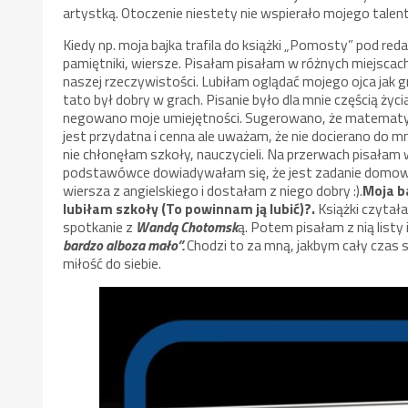
artystką. Otoczenie niestety nie wspierało mojego talent
Kiedy np. moja bajka trafila do książki „Pomosty” pod re
pamiętniki, wiersze. Pisałam pisałam w różnych miejscach
naszej rzeczywistości. Lubiłam oglądać mojego ojca jak g
tato był dobry w grach. Pisanie było dla mnie częścią ż
negowano moje umiejętności. Sugerowano, że matematykę
jest przydatna i cenna ale uważam, że nie docierano do 
nie chłonęłam szkoły, nauczycieli. Na przerwach pisałam 
podstawówce dowiadywałam się, że jest zadanie domowe
wiersza z angielskiego i dostałam z niego dobry :).
Moja b
lubiłam szkoły (To powinnam ją lubić)?.
Książki czytał
spotkanie z
Wandą Chotomsk
ą. Potem pisałam z nią listy 
bardzo alboza mało”.
Chodzi to za mną, jakbym cały czas s
miłość do siebie.