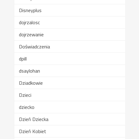
Disneyplus
dojrzalosc
dojrzewanie
Doświadczenia
dpill
dsaylohan
Dziadkowie
Dzieci
dziecko
Dzień Dziecka
Dzień Kobiet