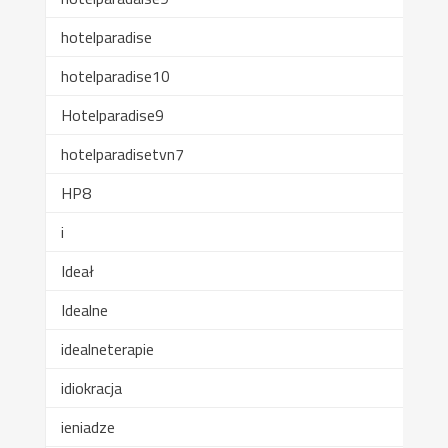
hotelparadise
hotelparadise10
Hotelparadise9
hotelparadisetvn7
HP8
i
Ideał
Idealne
idealneterapie
idiokracja
ieniadze