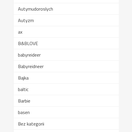
Autymudoroslych
Autyzm
ax
B&BLOVE
babyreideer
Babyreidneer
Bajka
baltic
Barbie
basen
Bez kategorii