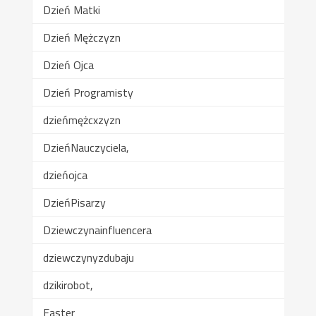
Dzień Matki
Dzień Mężczyzn
Dzień Ojca
Dzień Programisty
dzieńmężcxzyzn
DzieńNauczyciela,
dzieńojca
DzieńPisarzy
Dziewczynainfluencera
dziewczynyzdubaju
dzikirobot,
Easter