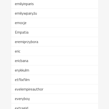
emilyinparis
emilywparyżu
emocje
Empatia
eremiprzybora
eric
ericbana
erykkulm
etflixfilm
evelempireauthor
everyboy
extragirl