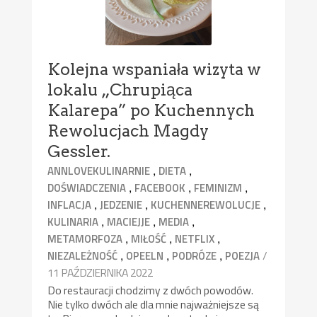
Kolejna wspaniała wizyta w
lokalu „Chrupiąca
Kalarepa” po Kuchennych
Rewolucjach Magdy
Gessler.
,
,
ANNLOVEKULINARNIE
DIETA
,
,
,
DOŚWIADCZENIA
FACEBOOK
FEMINIZM
,
,
,
INFLACJA
JEDZENIE
KUCHENNEREWOLUCJE
,
,
,
KULINARIA
MACIEJJE
MEDIA
,
,
,
METAMORFOZA
MIŁOŚĆ
NETFLIX
,
,
,
/
NIEZALEŻNOŚĆ
OPEELN
PODRÓZE
POEZJA
11 PAŹDZIERNIKA 2022
Do restauracji chodzimy z dwóch powodów.
Nie tylko dwóch ale dla mnie najważniejsze są