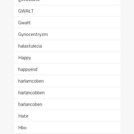
GWAŁT
Gwałt
Gynocentryzm
halastulecia
Happy
happyend
harlamcoben
harlancobben
harlancoben
Hate
Hbo