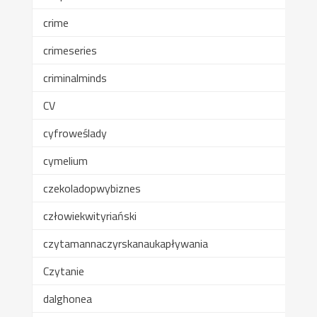
crime
crimeseries
criminalminds
CV
cyfroweślady
cymelium
czekoladopwybiznes
człowiekwityriański
czytamannaczyrskanaukapływania
Czytanie
dalghonea