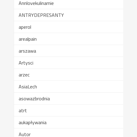
Annlovekulinarnie
ANTRYDEPRESANTY
aperol
arealpain
arszawa
Artysci
arzec
AsiaLech
asowazbrodnia
atrt
aukapływania
Autor