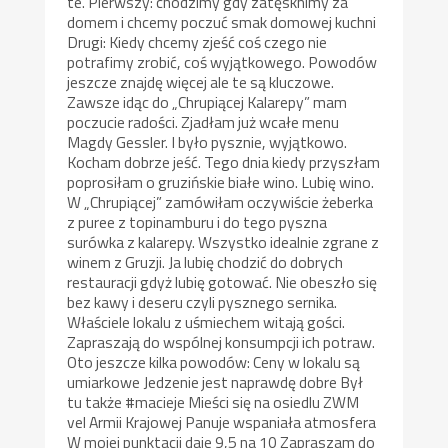
te. Pierwszy: chodzimy gdy zatęsknimy za
domem i chcemy poczuć smak domowej kuchni
Drugi: Kiedy chcemy zjeść coś czego nie
potrafimy zrobić, coś wyjątkowego. Powodów
jeszcze znajdę więcej ale te są kluczowe.
Zawsze idąc do „Chrupiącej Kalarepy” mam
poczucie radości. Zjadłam już wcałe menu
Magdy Gessler. I było pysznie, wyjątkowo.
Kocham dobrze jeść. Tego dnia kiedy przyszłam
poprosiłam o gruzińskie białe wino. Lubię wino.
W „Chrupiącej” zamówiłam oczywiście żeberka
z puree z topinamburu i do tego pyszna
surówka z kalarepy. Wszystko idealnie zgrane z
winem z Gruzji. Ja lubię chodzić do dobrych
restauracji gdyż lubię gotować. Nie obeszło się
bez kawy i deseru czyli pysznego sernika.
Właściele lokalu z uśmiechem witają gości.
Zapraszają do wspólnej konsumpcji ich potraw.
Oto jeszcze kilka powodów: Ceny w lokalu są
umiarkowe Jedzenie jest naprawdę dobre Był
tu także #macieje Mieści się na osiedlu ZWM
vel Armii Krajowej Panuje wspaniała atmosfera
W mojej punktacji daje 9,5 na 10 Zapraszam do