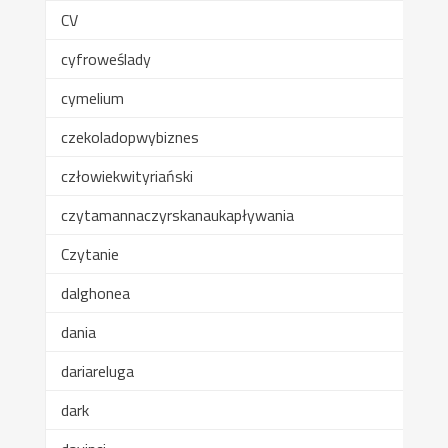
CV
cyfroweślady
cymelium
czekoladopwybiznes
człowiekwityriański
czytamannaczyrskanaukapływania
Czytanie
dalghonea
dania
dariareluga
dark