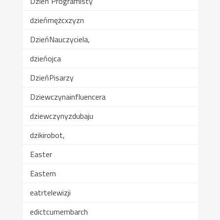
Dzień Programisty
dzieńmężcxzyzn
DzieńNauczyciela,
dzieńojca
DzieńPisarzy
Dziewczynainfluencera
dziewczynyzdubaju
dzikirobot,
Easter
Eastern
eatrtelewizji
edictcumembarch