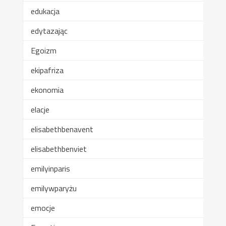
edukacja
edytazając
Egoizm
ekipafriza
ekonomia
elacje
elisabethbenavent
elisabethbenviet
emilyinparis
emilywparyżu
emocje