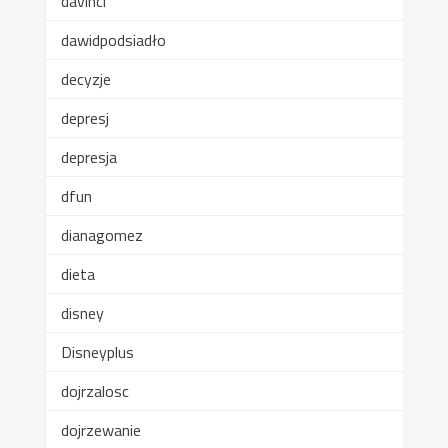
davinci
dawidpodsiadło
decyzje
depresj
depresja
dfun
dianagomez
dieta
disney
Disneyplus
dojrzalosc
dojrzewanie