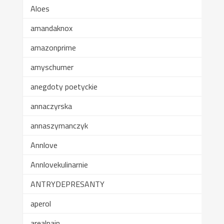
Aloes
amandaknox
amazonprime
amyschumer
anegdoty poetyckie
annaczyrska
annaszymanczyk
Annlove
Annlovekulinarnie
ANTRYDEPRESANTY
aperol
arealpain