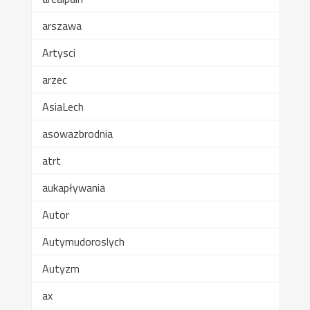
arszawa
Artysci
arzec
AsiaLech
asowazbrodnia
atrt
aukapływania
Autor
Autymudoroslych
Autyzm
ax