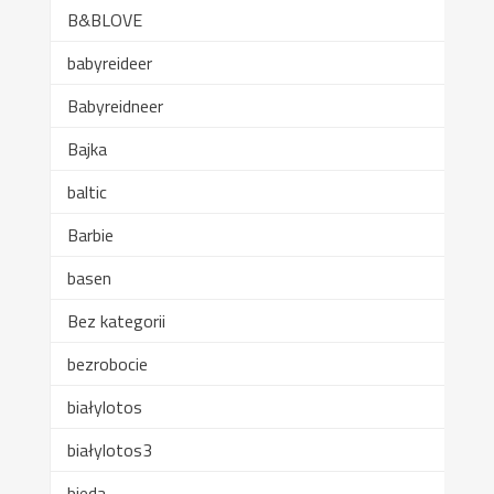
B&BLOVE
babyreideer
Babyreidneer
Bajka
baltic
Barbie
basen
Bez kategorii
bezrobocie
białylotos
białylotos3
bieda