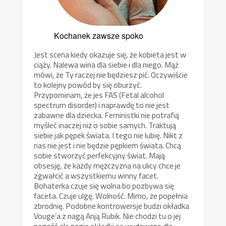
Kochanek zawsze spoko
Jest scena kiedy okazuje się, że kobieta jest w
ciąży. Nalewa wina dla siebie i dla niego. Mąż
mówi, że Ty raczej nie będziesz pić. Oczywiście
to kolejny powód by się oburzyć.
Przypominam, że jes FAS (Fetal alcohol
spectrum disorder) i naprawdę to nie jest
zabawne dla dziecka. Feministki nie potrafią
myśleć inaczej niż o sobie samych. Traktują
siebie jak pępek świata. I tego nie lubię. Nikt z
nas nie jest i nie będzie pępkiem świata. Chcą
sobie stworzyć perfekcyjny świat. Mają
obsesję, że każdy mężczyzna na ulicy chce je
zgwałcić a wszystkiemu winny facet.
Bohaterka czuje się wolna bo pozbywa się
faceta. Czuje ulgę. Wolność. Mimo, że popełnia
zbrodnię. Podobne kontrowersje budzi okładka
Vouge’a z nagą Anją Rubik. Nie chodzi tu o jej
nagość ale nagie okładki są wydawane dla