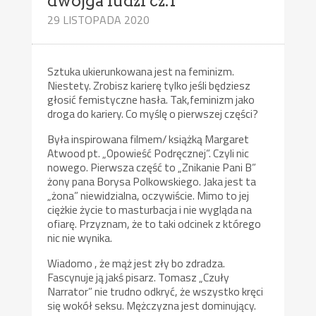
dwojga ludzi cz.1
29 LISTOPADA 2020
Sztuka ukierunkowana jest na feminizm.
Niestety. Zrobisz karierę tylko jeśli będziesz
głosić femistyczne hasła. Tak,feminizm jako
droga do kariery. Co myślę o pierwszej części?
Była inspirowana filmem/ książką Margaret
Atwood pt. „Opowieść Podręcznej”. Czyli nic
nowego. Pierwsza część to „Znikanie Pani B”
żony pana Borysa Polkowskiego. Jaka jest ta
„żona” niewidzialna, oczywiście. Mimo to jej
ciężkie życie to masturbacja i nie wygląda na
ofiarę. Przyznam, że to taki odcinek z którego
nic nie wynika.
Wiadomo , że mąż jest zły bo zdradza.
Fascynuje ją jakś pisarz. Tomasz „Czuły
Narrator” nie trudno odkryć, że wszystko kręci
się wokół seksu. Mężczyzna jest dominujący.