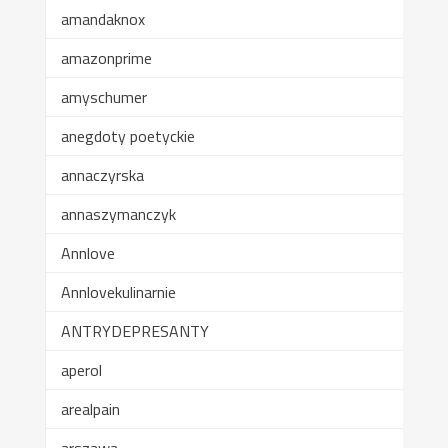
amandaknox
amazonprime
amyschumer
anegdoty poetyckie
annaczyrska
annaszymanczyk
Annlove
Annlovekulinarnie
ANTRYDEPRESANTY
aperol
arealpain