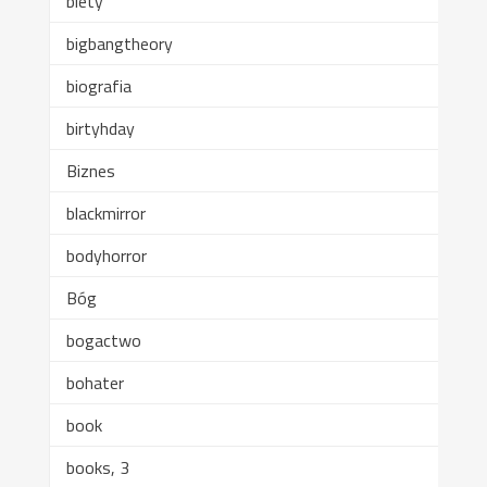
biety
bigbangtheory
biografia
birtyhday
Biznes
blackmirror
bodyhorror
Bóg
bogactwo
bohater
book
books, 3