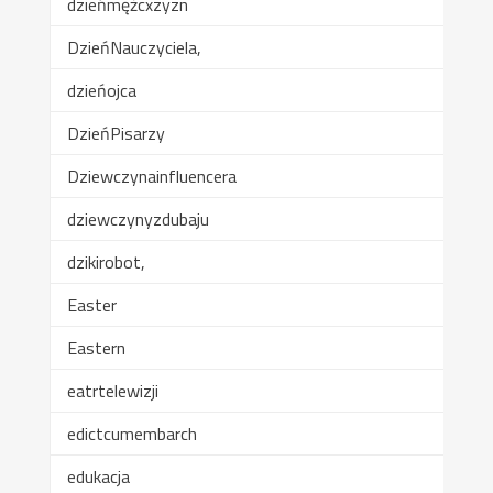
dzieńmężcxzyzn
DzieńNauczyciela,
dzieńojca
DzieńPisarzy
Dziewczynainfluencera
dziewczynyzdubaju
dzikirobot,
Easter
Eastern
eatrtelewizji
edictcumembarch
edukacja