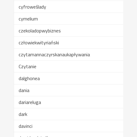
cyfroweślady
cymelium
czekoladopwybiznes
człowiekwityriański
czytamannaczyrskanaukapływania
Czytanie
dalghonea
dania
dariareluga
dark
davinci