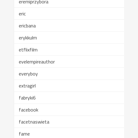
eremiprzybora
eric
ericbana
erykkulm
etflixfilm
evelempireauthor
everyboy
extragirl
fabryki6
facebook
facetnaswieta
fame