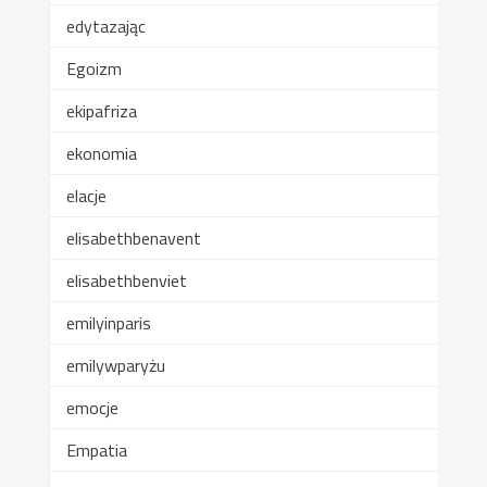
edytazając
Egoizm
ekipafriza
ekonomia
elacje
elisabethbenavent
elisabethbenviet
emilyinparis
emilywparyżu
emocje
Empatia