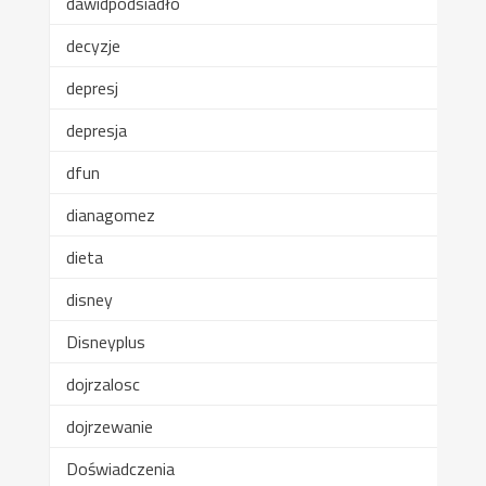
dawidpodsiadło
decyzje
depresj
depresja
dfun
dianagomez
dieta
disney
Disneyplus
dojrzalosc
dojrzewanie
Doświadczenia