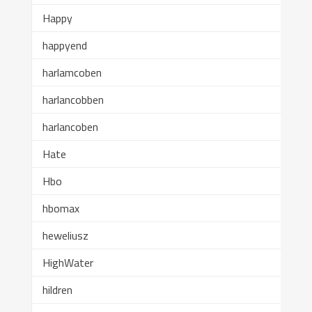
Happy
happyend
harlamcoben
harlancobben
harlancoben
Hate
Hbo
hbomax
heweliusz
HighWater
hildren