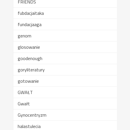
FRIENDS
fubdacjaitaka
fundacjaaga
genom
glosowanie
goodenough
goryliteratury
gotowanie
GWAŁT
Gwałt
Gynocentryzm
halastulecia