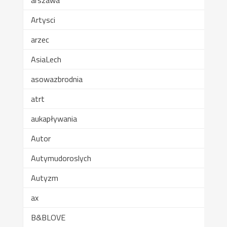
arszawa
Artysci
arzec
AsiaLech
asowazbrodnia
atrt
aukapływania
Autor
Autymudoroslych
Autyzm
ax
B&BLOVE