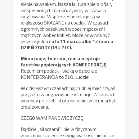
siebie nawzakem. Nasza kultura zbiera ofiary
niespełnionych miłości. Żyjemy w czasach
singlowania. Współczesne relacje są w
większości SKAZANE na upadek. W czasach
ogromnych oczekiwań wobec mężczyzn i
mężczyzn wobec kobiet. Może powinna być
jeszcze jedna d
ata 11 marca albo 12 marca
DZIEŃ ZGODY OBU PŁCI.
Mimo mojej tolerancji nie akceptuje
facetów popierających KONFEDERACJĘ.
Rozumiem podatki i walkę o dzieci ale
KONFEDERANCJA to ZŁO. Ludzie!
W dzisiejszych czasach najtrudniej mieć czyjąś
przyjaźń i zaangażowanie w relacje. W czasach
piramidy potrzeb, która niekoniecznie musi być
zrealizowana.
CZEGO WAM PANOWIE ŻYCZĘ
Bądźcie „siłaczami” i nie w fizycznym
znaczeniu. Doceńcie swoją wartość, nie bójcie