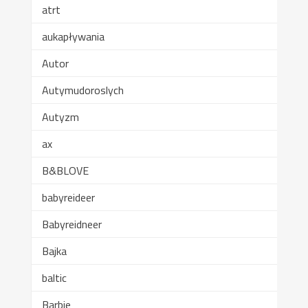
atrt
aukapływania
Autor
Autymudoroslych
Autyzm
ax
B&BLOVE
babyreideer
Babyreidneer
Bajka
baltic
Barbie