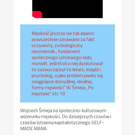
Męskość jeszcze nie tak dawno
powszechnie uznawano za fakt
oczywisty, za biologiczny
niezmiennik , fundament
społecznego i płciowego ładu,
monolit. Jeśli ktoś o niej dyskutował
to zazwyczaj był to lekarz, ksiądz i
psycholog, a jako problem jawiło się
osiągnięcie domyślnej, idealnej
formy męskości” W. Śmieja „Po
męstwie” str. 10
Wojciech Śmieja na społeczno-kulturowym
wizerunku męskości. Do dzisiejszych czasów i
czasów istnienia kapitalistycznego SELF-
MADE MANA.