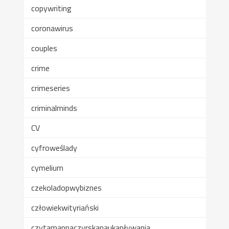
copywriting
coronawirus
couples
crime
crimeseries
criminalminds
CV
cyfroweślady
cymelium
czekoladopwybiznes
człowiekwityriański
czytamannaczyrskanaukapływania