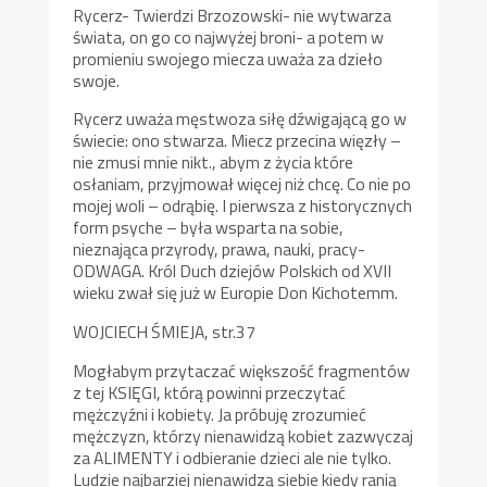
Rycerz- Twierdzi Brzozowski- nie wytwarza
świata, on go co najwyżej broni- a potem w
promieniu swojego miecza uważa za dzieło
swoje.
Rycerz uważa męstwoza siłę dźwigającą go w
świecie: ono stwarza. Miecz przecina więzły –
nie zmusi mnie nikt., abym z życia które
osłaniam, przyjmował więcej niż chcę. Co nie po
mojej woli – odrąbię. I pierwsza z historycznych
form psyche – była wsparta na sobie,
nieznająca przyrody, prawa, nauki, pracy-
ODWAGA. Król Duch dziejów Polskich od XVII
wieku zwał się już w Europie Don Kichotemm.
WOJCIECH ŚMIEJA, str.37
Mogłabym przytaczać większość fragmentów
z tej KSIĘGI, którą powinni przeczytać
mężczyźni i kobiety. Ja próbuję zrozumieć
mężczyzn, którzy nienawidzą kobiet zazwyczaj
za ALIMENTY i odbieranie dzieci ale nie tylko.
Ludzie najbarziej nienawidzą siebie kiedy ranią