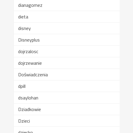
dianagomez
dieta
disney
Disneyplus
dojrzalosc
dojrzewanie
Doświadczenia
dpill
dsaylohan
Dziadkowie
Dzieci
dziecko