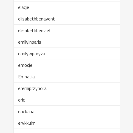
elacje
elisabethbenavent
elisabethbenviet
emilyinparis
emilywparyżu
emocje
Empatia
eremiprzybora
eric
ericbana
erykkulm