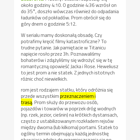
około godziny 4:10. O godzinie 4:36 wzrósł on
do 35°, doszło wówczas również do odpadania
ładunków od pokładów. Prom obrócił się do
góry dnem o godzinie 5:12.
W serialu mamy doskonałą obsadę. Czy
potrafimy kręcić filmy katastroficzne? To
trudne pytanie. Jak pamiętacie w Titanicu
napięcie rosło przez 3h. Poznawaliśmy
bohaterów i zdążyliśmy się wdrożyć się w tę
romantyczną opowieść Jacka i Rose. Heweliusz
to jest prom a nie statek. Z jednych istotnych
różnic choć niewielkich.
rom jest rodzajem statku, który odróżnia się
przede wszystkim
przeznaczeniem i
trasą
. Prom służy do przewozu osób,
pojazdów i towarów w poprzek dróg wodnych
(np. rzek, jezior, cieśnin) na krótkich dystansach,
często z ustabilizowanym rozkładem rejsów
między dwoma (lub kilkoma) portami. Statek to
ogólny termin obejmujący każdą jednostkę
pływającą zdolną do przemieszczania się po