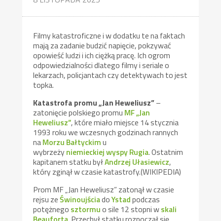
Filmy katastroficzne i w dodatku te na faktach
mają za zadanie budzić napięcie, pokzywać
opowieść ludzi i ich ciężką pracę. Ich ogrom
odpowiedzialności dlatego filmy i seriale o
lekarzach, policjantach czy detektywach to jest
topka.
Katastrofa promu „Jan Heweliusz”
–
zatonięcie polskiego promu
MF „Jan
Heweliusz”
, które miało miejsce 14 stycznia
1993 roku we wczesnych godzinach rannych
na
Morzu Bałtyckim
u
wybrzeży
niemieckiej
wyspy
Rugia
. Ostatnim
kapitanem statku był
Andrzej Ułasiewicz
,
który zginął w czasie katastrofy.(WIKIPEDIA)
Prom MF „Jan Heweliusz” zatonął w czasie
rejsu ze
Świnoujścia
do
Ystad
podczas
potężnego
sztormu
o sile 12 stopni w
skali
Beauforta
. Przechył statku rozpoczął się