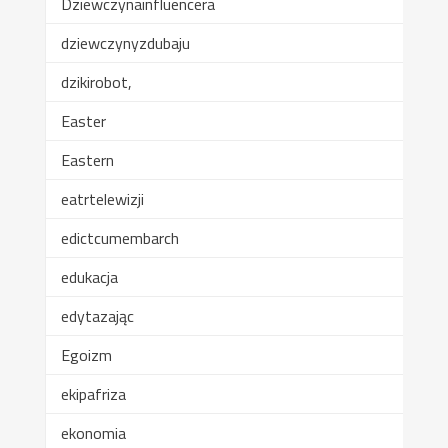
Dziewczynainfluencera
dziewczynyzdubaju
dzikirobot,
Easter
Eastern
eatrtelewizji
edictcumembarch
edukacja
edytazając
Egoizm
ekipafriza
ekonomia