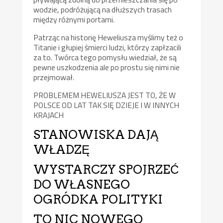
wodzie, podróżującą na dłuższych trasach
między różnymi portami.
Patrząc na historię Heweliusza myślimy też o
Titanie i głupiej śmierci ludzi, którzy zapłzacili
za to. Twórca tego pomysłu wiedział, że są
pewne uszkodzenia ale po prostu się nimi nie
przejmował.
PROBLEMEM HEWELIUSZA JEST TO, ŻE W
POLSCE OD LAT TAK SIĘ DZIEJE I W INNYCH
KRAJACH
STANOWISKA DAJĄ
WŁADZĘ
WYSTARCZY SPOJRZEĆ
DO WŁASNEGO
OGRÓDKA POLITYKI
TO NIC NOWEGO