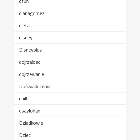
dfun
dianagomez
dieta
disney
Disneyplus
dojrzalosc
dojrzewanie
Doświadczenia
dpill
dsaylohan
Dziadkowie
Dzieci