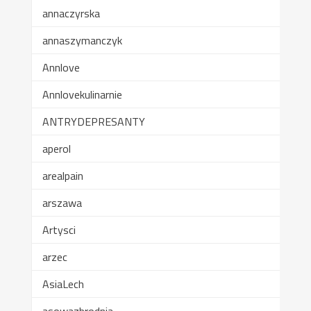
annaczyrska
annaszymanczyk
Annlove
Annlovekulinarnie
ANTRYDEPRESANTY
aperol
arealpain
arszawa
Artysci
arzec
AsiaLech
asowazbrodnia