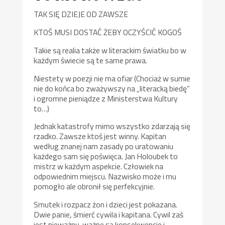
TAK SIĘ DZIEJE OD ZAWSZE
KTOŚ MUSI DOSTAĆ ŻEBY OCZYŚCIĆ KOGOŚ
Takie są realia także w literackim światku bo w
każdym świecie są te same prawa.
Niestety w poezji nie ma ofiar (Chociaż w sumie
nie do końca bo zważywszy na „literacką biedę”
i ogromne pieniądze z Ministerstwa Kultury
to…)
Jednak katastrofy mimo wszystko zdarzają się
rzadko. Zawsze ktoś jest winny. Kapitan
według znanej nam zasady po uratowaniu
każdego sam się poświęca. Jan Holoubek to
mistrz w każdym aspekcie. Człowiek na
odpowiednim miejscu. Nazwisko może i mu
pomogło ale obronił się perfekcyjnie.
Smutek i rozpacz żon i dzieci jest pokazana.
Dwie panie, śmierć cywila i kapitana. Cywil zaś
jest nieważny, ważne są konsekwencje i