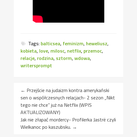
Tags:
balticsea
,
feminizm
,
heweliusz
,
kobieta
,
love
,
milosc
,
netflix
,
przemoc
,
relacje
,
rodzina
,
sztorm
,
wdowa
,
writersprompt
←
Przejście na judaizm kontra amerykański
sen o współczesnych relacjach- 2 sezon „Nikt
tego nie chce” już na Netflix (WPIS
AKTUALIZOWANY)
Jak nie złapać mordercy- Profilerka Jastrë czyli
Wielkanoc po kaszubsku.
→