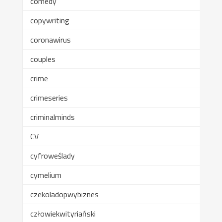
comedy
copywriting
coronawirus
couples
crime
crimeseries
criminalminds
CV
cyfroweślady
cymelium
czekoladopwybiznes
człowiekwityriański