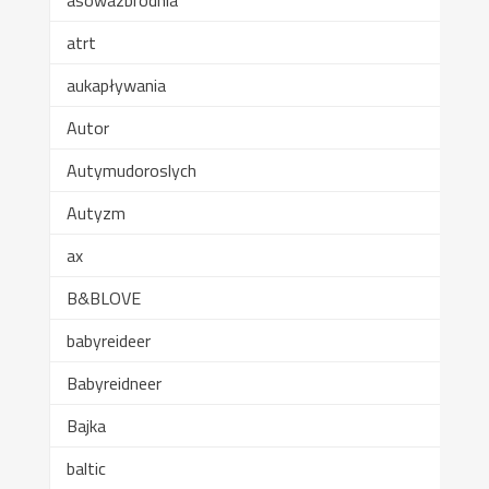
atrt
aukapływania
Autor
Autymudoroslych
Autyzm
ax
B&BLOVE
babyreideer
Babyreidneer
Bajka
baltic