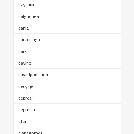
Czytanie
dalghonea
dania
dariareluga
dark
davinci
dawidpodsiadło
decyzje
depresj
depresja
dfun
dianagomez