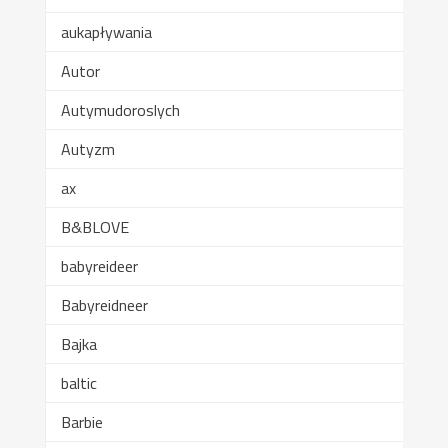
aukapływania
Autor
Autymudoroslych
Autyzm
ax
B&BLOVE
babyreideer
Babyreidneer
Bajka
baltic
Barbie