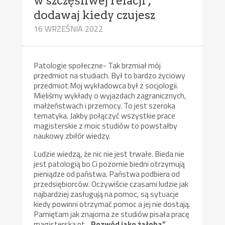
w szczęśliwej relacji ,
dodawaj kiedy czujesz
16 WRZEŚNIA 2022
Patologie społeczne- Tak brzmiał mój
przedmiot na studiach. Był to bardzo życiowy
przedmiot.Moj wykładowca był z socjologii.
Mieliśmy wykłady o wyjazdach zagranicznych,
małżeństwach i przemocy. To jest szeroka
tematyka. Jakby połączyć wszystkie prace
magisterskie z moic studiów to powstałby
naukowy zbiłór wiedzy.
Ludzie wiedzą, że nic nie jest trwałe. Bieda nie
jest patologią bo Ci pozornie biedni otrzymują
pieniądze od państwa. Państwa podbiera od
przedsiębiorców. Oczywiście czasami ludzie jak
najbardziej zasługują na pomoc, są sytuacje
kiedy powinni otrzymać pomoc a jej nie dostają.
Pamiętam jak znajoma ze studiów pisała pracę
magisterską pt. „
Rozwód jako żałoba”.