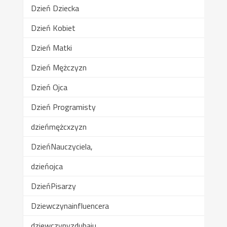
Dzień Dziecka
Dzień Kobiet
Dzień Matki
Dzień Mężczyzn
Dzień Ojca
Dzień Programisty
dzieńmężcxzyzn
DzieńNauczyciela,
dzieńojca
DzieńPisarzy
Dziewczynainfluencera
dziewczynyzdubaju