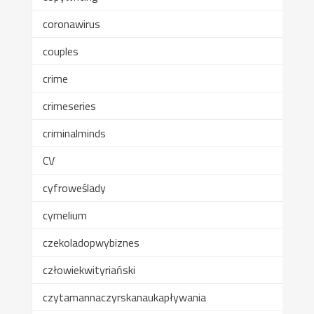
coronawirus
couples
crime
crimeseries
criminalminds
CV
cyfroweślady
cymelium
czekoladopwybiznes
człowiekwityriański
czytamannaczyrskanaukapływania