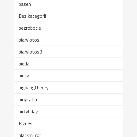
basen
Bez kategorii
bezrobocie
białylotos
białylotos3
bieda
biety
bigbangtheory
biografia
birtyhday
Biznes
blackmirror