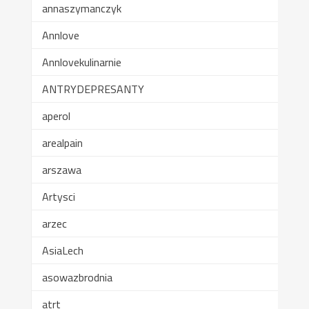
annaszymanczyk
Annlove
Annlovekulinarnie
ANTRYDEPRESANTY
aperol
arealpain
arszawa
Artysci
arzec
AsiaLech
asowazbrodnia
atrt