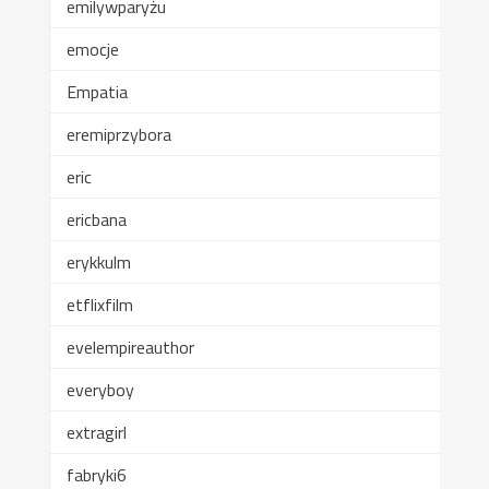
emilywparyżu
emocje
Empatia
eremiprzybora
eric
ericbana
erykkulm
etflixfilm
evelempireauthor
everyboy
extragirl
fabryki6