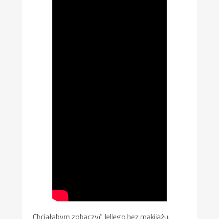
Chciałabym zobaczyć Jellego bez makijażu.