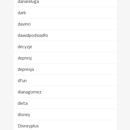
dariareluga
dark
davinci
dawidpodsiadło
decyzje
depresj
depresja
dfun
dianagomez
dieta
disney
Disneyplus