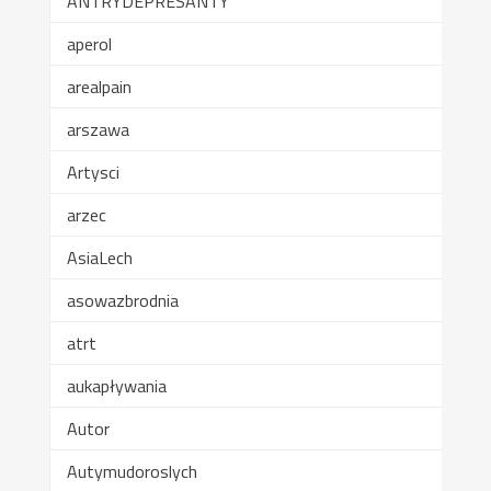
ANTRYDEPRESANTY
aperol
arealpain
arszawa
Artysci
arzec
AsiaLech
asowazbrodnia
atrt
aukapływania
Autor
Autymudoroslych