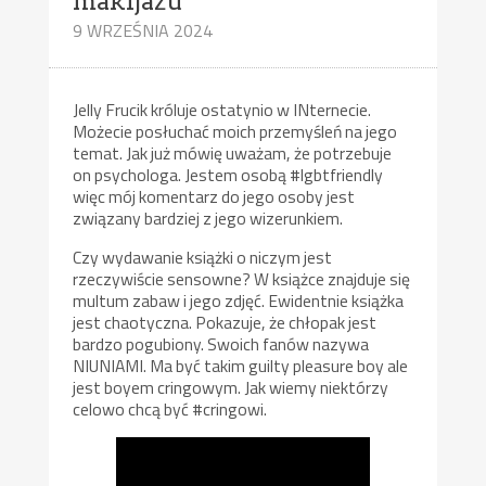
makijażu
9 WRZEŚNIA 2024
Jelly Frucik króluje ostatynio w INternecie.
Możecie posłuchać moich przemyśleń na jego
temat. Jak już mówię uważam, że potrzebuje
on psychologa. Jestem osobą #lgbtfriendly
więc mój komentarz do jego osoby jest
związany bardziej z jego wizerunkiem.
Czy wydawanie książki o niczym jest
rzeczywiście sensowne? W książce znajduje się
multum zabaw i jego zdjęć. Ewidentnie książka
jest chaotyczna. Pokazuje, że chłopak jest
bardzo pogubiony. Swoich fanów nazywa
NIUNIAMI. Ma być takim guilty pleasure boy ale
jest boyem cringowym. Jak wiemy niektórzy
celowo chcą być #cringowi.