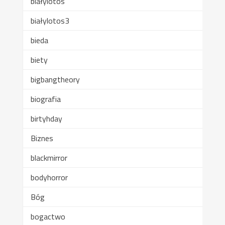
białylotos
białylotos3
bieda
biety
bigbangtheory
biografia
birtyhday
Biznes
blackmirror
bodyhorror
Bóg
bogactwo