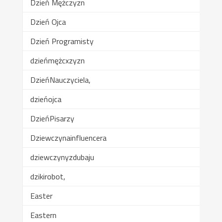
Dzień Mężczyzn
Dzień Ojca
Dzień Programisty
dzieńmężcxzyzn
DzieńNauczyciela,
dzieńojca
DzieńPisarzy
Dziewczynainfluencera
dziewczynyzdubaju
dzikirobot,
Easter
Eastern