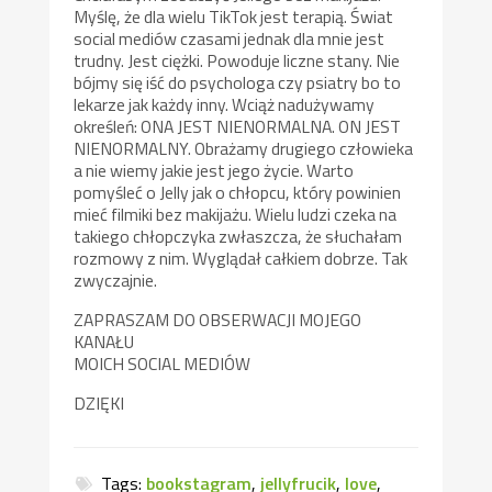
Myślę, że dla wielu TikTok jest terapią. Świat
social mediów czasami jednak dla mnie jest
trudny. Jest ciężki. Powoduje liczne stany. Nie
bójmy się iść do psychologa czy psiatry bo to
lekarze jak każdy inny. Wciąż nadużywamy
określeń: ONA JEST NIENORMALNA. ON JEST
NIENORMALNY. Obrażamy drugiego człowieka
a nie wiemy jakie jest jego życie. Warto
pomyśleć o Jelly jak o chłopcu, który powinien
mieć filmiki bez makijażu. Wielu ludzi czeka na
takiego chłopczyka zwłaszcza, że słuchałam
rozmowy z nim. Wyglądał całkiem dobrze. Tak
zwyczajnie.
ZAPRASZAM DO OBSERWACJI MOJEGO
KANAŁU
MOICH SOCIAL MEDIÓW
DZIĘKI
Tags:
bookstagram
,
jellyfrucik
,
love
,