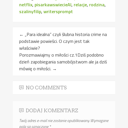
netflix
,
pisarkawswiecieAI
,
relacje
,
rodzina
,
szalinyfilip
,
writersprompt
←
„Para idealna” czyli ślubna historia crime na
podstawie powieści. O czym jest tak
właściwie?
Porozmawiajmy o miłości cz.1Dziś podobno
dzień zapobiegania samobójstwom ale ja dziś
mówię o miłości.
→
NO COMMENTS
DODAJ KOMENTARZ
Twój adres e-mail nie zostanie opublikowany.
Wymagane
pola są oznaczone
*