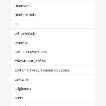
crimeseries
criminalminds
CV
cyfroweślady
cymelium
czekoladopwybiznes
człowiekwityriański
czytamannaczyrskanaukapływania
Czytanie
dalghonea
dania