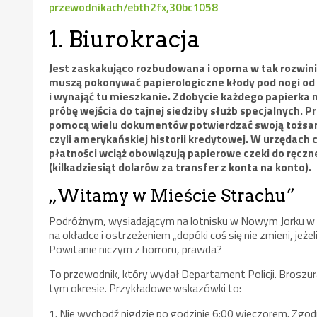
przewodnikach/ebth2fx,30bc1058
1. Biurokracja
Jest zaskakująco rozbudowana i oporna w tak rozwi
muszą pokonywać papierologiczne kłody pod nogi od 
i wynająć tu mieszkanie. Zdobycie każdego papierka
próbę wejścia do tajnej siedziby służb specjalnych.
pomocą wielu dokumentów potwierdzać swoją tożsam
czyli amerykańskiej historii kredytowej. W urzędach
płatności wciąż obowiązują papierowe czeki do ręczn
(kilkadziesiąt dolarów za transfer z konta na konto).
„Witamy w Mieście Strachu”
Podróżnym, wysiadającym na lotnisku w Nowym Jorku w c
na okładce i ostrzeżeniem „dopóki coś się nie zmieni, jeże
Powitanie niczym z horroru, prawda?
To przewodnik, który wydał Departament Policji. Bros
tym okresie. Przykładowe wskazówki to:
1. Nie wychodź nigdzie po godzinie 6:00 wieczorem. Zg