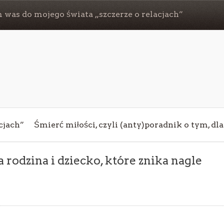
 was do mojego świata „szczerze o relacjach”
cjach”
Śmierć miłości, czyli (anty)poradnik o tym, dl
odzina i dziecko, które znika nagle