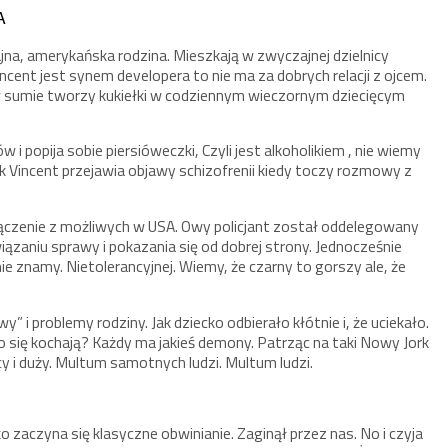
A
jna, amerykańska rodzina. Mieszkają w zwyczajnej dzielnicy
cent jest synem developera to nie ma za dobrych relacji z ojcem.
w sumie tworzy kukiełki w codziennym wieczornym dziecięcym
w i popija sobie piersióweczki, Czyli jest alkoholikiem , nie wiemy
nak Vincent przejawia objawy schizofrenii kiedy toczy rozmowy z
 połączenie z możliwych w USA. Owy policjant został oddelegowany
iązaniu sprawy i pokazania się od dobrej strony. Jednocześnie
nie znamy. Nietolerancyjnej. Wiemy, że czarny to gorszy ale, że
i problemy rodziny. Jak dziecko odbierało kłótnie i, że uciekało.
erio się kochają? Każdy ma jakieś demony. Patrząc na taki Nowy Jork
cy i duży. Multum samotnych ludzi. Multum ludzi.
o zaczyna się klasyczne obwinianie. Zaginął przez nas. No i czyja