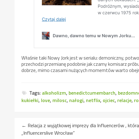
Właśnie taki Nowy Jork jest w serialu: demoniczny, potw
przechodzi przemianę podobnie jak czarny komisarz prób
dobrze, mimo czasami nużących momemtów warto obejr
Tags:
alkoholizm
,
benedictcumembarch
,
bezdomn
kukiełki
,
love
,
milosc
,
nałogi
,
netflix
,
ojciec
,
relacje
,
ro
←
Relacja z wyjątkowej imprezy dla Influencerów , któr
„Influencerslive Wrocław”