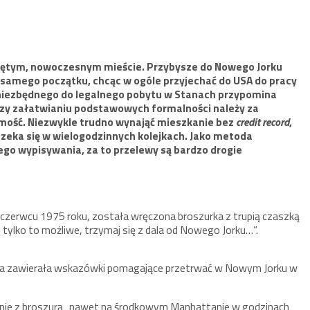
niętym, nowoczesnym mieście. Przybysze do Nowego Jorku
samego początku, chcąc w ogóle przyjechać do USA do pracy
 niezbędnego do legalnego pobytu w Stanach przypomina
 Przy załatwianiu podstawowych formalności należy za
ość. Niezwykle trudno wynająć mieszkanie bez
credit record
,
 czeka się w wielogodzinnych kolejkach. Jako metoda
ego wypisywania, za to przelewy są bardzo drogie
zerwcu 1975 roku, została wręczona broszurka z trupią czaszką
li tylko to możliwe, trzymaj się z dala od Nowego Jorku…”.
zura zawierała wskazówki pomagające przetrwać w Nowym Jorku w
odnie z broszurą „nawet na środkowym Manhattanie w godzinach