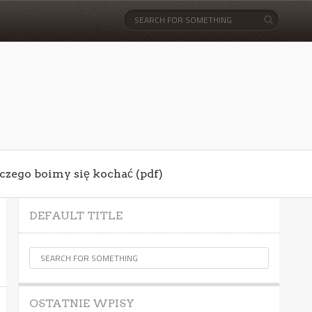
aczego boimy się kochać (pdf)
DEFAULT TITLE
OSTATNIE WPISY