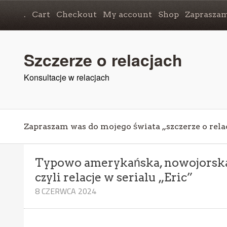
.
Cart
Checkout
My account
Shop
Zapraszam
Szczerze o relacjach
Konsultacje w relacjach
Zapraszam was do mojego świata „szczerze o rela
Typowo amerykańska, nowojorska r
czyli relacje w serialu „Eric”
8 CZERWCA 2024