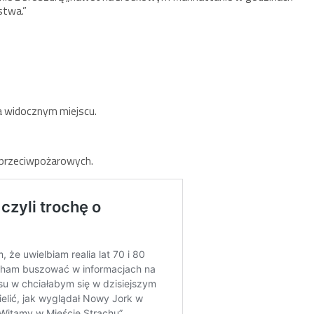
stwa.”
a widocznym miejscu.
.
w przeciwpożarowych.