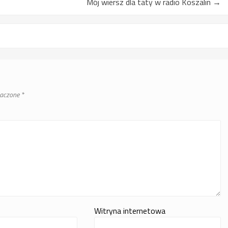
Mój wiersz dla taty w radio Koszalin
→
naczone
*
Witryna internetowa