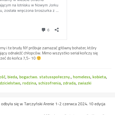
orny i te brudy NY próbuje zamazać główny bohater, który
ujący odnaleźć chłopców. Mimo wszystko serial kończy się
zeć do końca 7,5- 10
ość
,
bieda
,
bogactwo. statusspołeczny.
,
homeless
,
kobieta
,
dzicielstwo
,
rodzina
,
schizofrenia
,
zdrada
,
zwiazki
a odbyła się w Tarczyński Arenie 1-2 czerwca 2024. 10 edycja