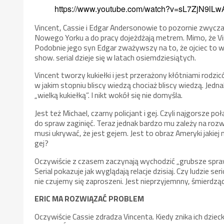
https://www.youtube.com/watch?v=sL7ZjN9lLw
Vincent, Cassie i Edgar Andersonowie to pozornie zwycza
Nowego Yorku a do pracy dojeżdżają metrem. Mimo, że Vin
Podobnie jego syn Edgar zważywszy na to, że ojciec to 
show. serial dzieje się w latach osiemdziesiątych.
Vincent tworzy kukiełki i jest przerażony kłótniami rodzicó
w jakim stopniu bliscy wiedzą chociaż bliscy wiedzą. Jed
„wielką kukiełką”. I nikt wokół się nie domyśla.
Jest też Michael, czarny policjant i gej. Czyli najgorsze
do spraw zaginięć. Teraz jednak bardzo mu zależy na rozw
musi ukrywać, że jest gejem. Jest to obraz Ameryki jakiej 
gej?
Oczywiście z czasem zaczynają wychodzić „grubsze sprawy” 
Serial pokazuje jak wyglądają relacje dzisiaj. Czy ludzie s
nie czujemy się zaproszeni. Jest nieprzyjemnny, śmierdzą
ERIC MA ROZWIĄZAĆ PROBLEM
Oczywiście Cassie zdradza Vincenta. Kiedy znika ich dzieck