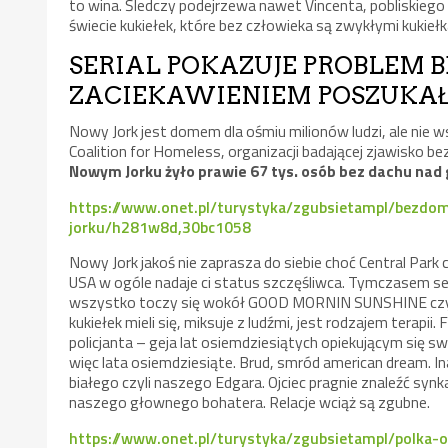
to wina. Śledczy podejrzewa nawet Vincenta, pobliskiego s
świecie kukiełek, które bez człowieka są zwykłymi kukiełk
SERIAL POKAZUJE PROBLEM 
ZACIEKAWIENIEM POSZUKAŁ
Nowy Jork jest domem dla ośmiu milionów ludzi, ale nie 
Coalition for Homeless, organizacji badającej zjawisko b
Nowym Jorku żyło prawie 67 tys.
osób bez dachu nad 
https://www.onet.pl/turystyka/zgubsietampl/bezdo
jorku/h281w8d,30bc1058
Nowy Jork jakoś nie zaprasza do siebie choć Central Par
USA w ogóle nadaje ci status szczęśliwca. Tymczasem seri
wszystko toczy się wokół GOOD MORNIN SUNSHINE czyli 
kukiełek mieli się, miksuje z ludźmi, jest rodzajem terapi
policjanta – geja lat osiemdziesiątych opiekującym się 
więc lata osiemdziesiąte. Brud, smród american dream. I
białego czyli naszego Edgara. Ojciec pragnie znaleźć sy
naszego głownego bohatera. Relacje wciąż są zgubne.
https://www.onet.pl/turystyka/zgubsietampl/polka