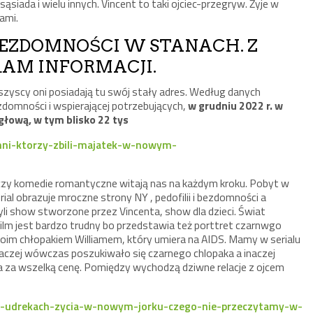
ąsiada i wielu innych. Vincent to taki ojciec-przegryw. Żyje w
ami.
BEZDOMNOŚCI W STANACH. Z
AM INFORMACJI.
wszyscy oni posiadają tu swój stały adres. Według danych
ezdomności i wspierającej potrzebujących,
w grudniu 2022 r.
w
głową, w tym blisko 22 tys
mni-ktorzy-zbili-majatek-w-nowym-
k czy komedie romantyczne witają nas na każdym kroku. Pobyt w
al obrazuje mroczne strony NY , pedofilii i bezdomności a
show stworzone przez Vincenta, show dla dzieci. Świat
i. Film jest bardzo trudny bo przedstawia też porttret czarnwgo
swoim chłopakiem Williamem, który umiera na AIDS. Mamy w serialu
naczej wówczas poszukiwało się czarnego chlopaka a inaczej
nka za wszelką cenę. Pomiędzy wychodzą dziwne relacje z ojcem
-o-udrekach-zycia-w-nowym-jorku-czego-nie-przeczytamy-w-