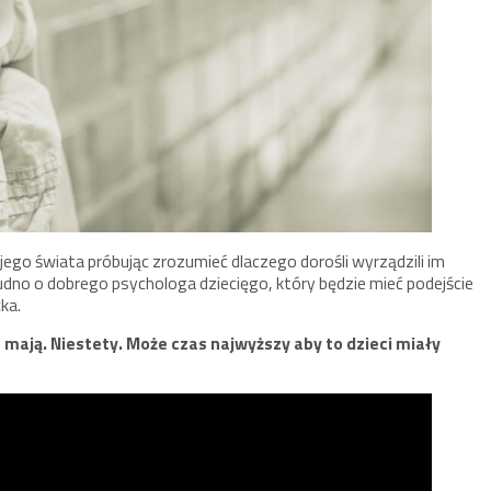
wojego świata próbując zrozumieć dlaczego dorośli wyrządzili im
udno o dobrego psychologa dziecięgo, który będzie mieć podejście
cka.
ie mają. Niestety. Może czas najwyższy aby to dzieci miały