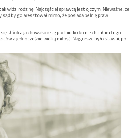
ak widzi rodzinę. Najczęściej sprawcą jest ojczym. Nieważne, że
edy sąd by go aresztował mimo, że posiada pełnię praw
się kłócili a ja chowałam się pod biurko bo nie chciałam tego
ziców a jednocześnie wielką miłość. Najgorsze było stawać po