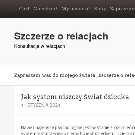
.
Cart
Checkout
My account
Shop
Zapraszam
Szczerze o relacjach
Konsultacje w relacjach
Zapraszam was do mojego świata „szczerze o rela
Jak system niszczy świat dziecka
11 STYCZNIA 2021
Nawet najlepszy psycholog nie jest w stanie zrozumieć c
system jest przeciwko niemu bo jest dzieckiem. Dziecko