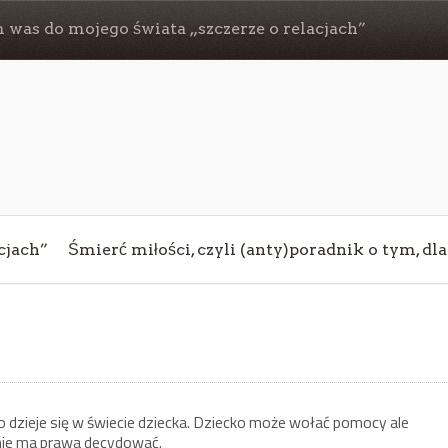
 was do mojego świata „szczerze o relacjach”
cjach”
Śmierć miłości, czyli (anty)poradnik o tym, dl
o dzieje się w świecie dziecka. Dziecko może wołać pomocy ale
 nie ma prawa decydować.