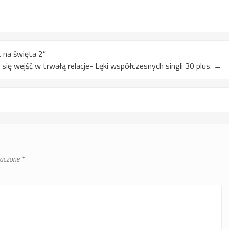
t na święta 2”
się wejść w trwałą relacje- Lęki współczesnych singli 30 plus.
→
naczone
*