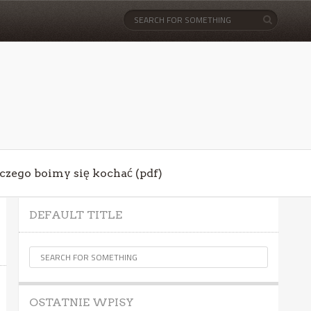
aczego boimy się kochać (pdf)
DEFAULT TITLE
OSTATNIE WPISY