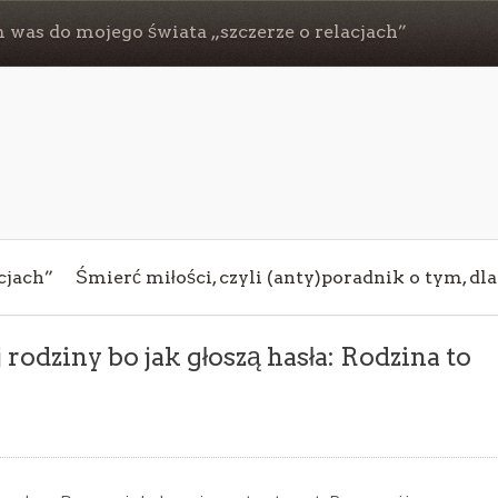
 was do mojego świata „szczerze o relacjach”
cjach”
Śmierć miłości, czyli (anty)poradnik o tym, dl
 rodziny bo jak głoszą hasła: Rodzina to