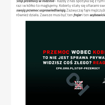
Stop przemocy w rodzinie
– Każdy z nas spotyka się z tym
raz i w kółko to maglujemy. Kobiety stały się ofiarami 
swoją przemoc usprawiedliwiają.
Zazwyczaj fajni mężczyź
również działa. Zawsze musi być ten
frajer
i ten
wybawicie