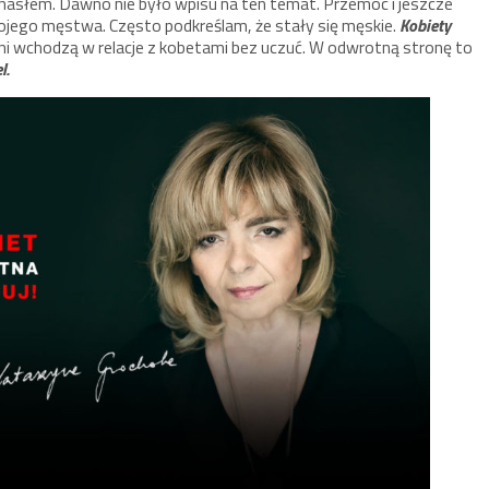
 hasłem. Dawno nie było wpisu na ten temat. Przemoc i jeszcze
swojego męstwa. Często podkreślam, że stały się męskie.
Kobiety
ni wchodzą w relacje z kobetami bez uczuć. W odwrotną stronę to
l.