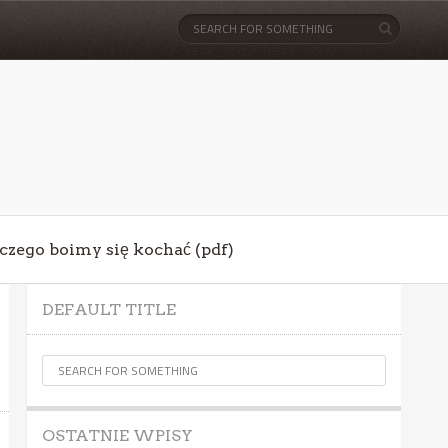
aczego boimy się kochać (pdf)
DEFAULT TITLE
OSTATNIE WPISY