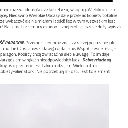
kt nie ma świadomości, że kobiety się wkopują. Wielokrotnie o
więcej. Niedawno Wysokie Obcasy dały przykład kobiety totalnie
zę wybaczyć ale nie miałam litości! Ileż w tym wszystkim jest
mu! Na temat przemocy ekonomicznej zrobię jeszcze duży wpis ale
EŚĆ PARAGON-
Przemoc ekonomiczna czy raczej pokazanie jak
st modne (Dostaniesz sławę) i opłacalne. Współczesne relacje
o paragon. Kobirty chcą zwracać na siebie uwagę. To im daje
Narzędziem w rękach nieodpowiednich ludzi.
Dobre relacje są
ie kogoś o przemoc jest takim rodzajem. Wielokrotmie
obiety-alienatorki. Nie potrzebują miłości. Jest to element