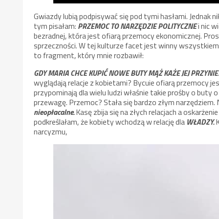
Gwiazdy lubią podpisywać się pod tymi hasłami. Jednak ni
tym pisałam:
PRZEMOC TO NARZĘDZIE POLITYCZNE
i nic 
bezradnej, która jest ofiarą przemocy ekonomicznej. Pros
sprzeczności. W tej kulturze facet jest winny wszystkie
to fragment, który mnie rozbawił:
GDY MARIA CHCE KUPIĆ NOWE BUTY MĄŻ KAŻE JEJ PRZYNI
wyglądają relacje z kobietami? Bycuie ofiarą przemocy je
przypominają dla wielu ludzi właśnie takie prośby o buty 
przewagę. Przemoc? Stała się bardzo złym narzędziem. 
nieopłacalne.
Kasę zbija się na złych relacjach a oskarżen
podkreślałam, że kobiety wchodzą w relację dla
WŁADZY.
K
narcyzmu,