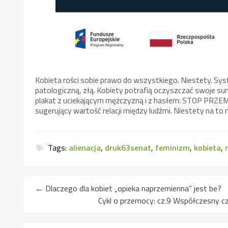
Kobieta rości sobie prawo do wszystkiego. Niestety. Sys
patologiczną, złą. Kobiety potrafią oczyszczać swoje su
plakat z uciekającym mężczyzną i z hasłem: STOP PRZEMO
sugerujący wartość relacji między ludźmi. Niestety na to n
Tags:
alienacja
,
druk63senat
,
feminizm
,
kobieta
,
←
Dlaczego dla kobiet „opieka naprzemienna” jest be?
Cykl o przemocy: cz.9 Współczesny cz