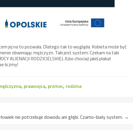
tem jej na to pozwala. Dlatego tak to wygląda. Kobieta może być
mienie obwiniając mężczyzn. Taki jest system. Czekam na taki
CY ALIENACJI RODZICIELSKIEJ. A;bo chociaż jakiś plakat
ie liczmy!
mężczyzna
,
prawoojca
,
przmoc
,
rodzina
łowiek nie potrzebuje dowodu ani głębi. Czarno-biały system.
→