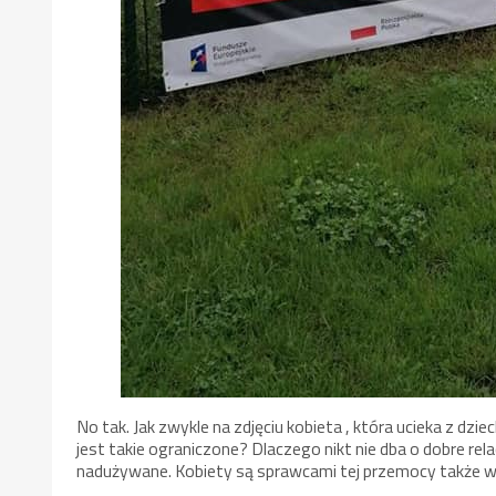
No tak. Jak zwykle na zdjęciu kobieta , która ucieka z dz
jest takie ograniczone? Dlaczego nikt nie dba o dobre rela
nadużywane. Kobiety są sprawcami tej przemocy także w