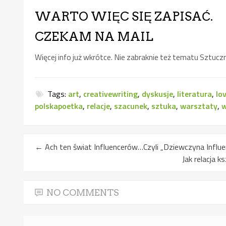
WARTO WIĘC SIĘ ZAPISAĆ.
CZEKAM NA MAIL
Więcej info już wkrótce. Nie zabraknie też tematu Sztuczne
Tags:
art
,
creativewriting
,
dyskusje
,
literatura
,
lo
polskapoetka
,
relacje
,
szacunek
,
sztuka
,
warsztaty
,
w
←
Ach ten świat Influencerów…Czyli „Dziewczyna Influe
Jak relacja 
NO COMMENTS