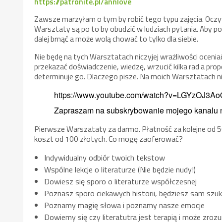
https://patronite.pl/annlove
Zawsze marzyłam o tym by robić tego typu zajęcia. Oczy
Warsztaty są po to by obudzić w ludziach pytania. Aby poz
dalej brnąć a może wolą chować to tylko dla siebie.
Nie będę na tych Warsztatach niczyjej wrażliwości oceni
przekazać doświadczenie, wiedzę, wrzucić kilka rad a pro
determinuje go. Dlaczego pisze. Na moich Warsztatach ni
https://www.youtube.com/watch?v=LGYzOJ3A
Zapraszam na subskrybowanie mojego kanalu
Pierwsze Warszataty za darmo. Płatność za kolejne od 5
koszt od 100 złotych. Co mogę zaoferować?
Indywidualny odbiór twoich tekstow
Wspólne lekcje o literaturze (Nie będzie nudy!)
Dowiesz się sporo o literaturze współczesnej
Poznasz sporo ciekawych historii, będziesz sam szuka
Poznamy magię słowa i poznamy nasze emocje
Dowiemy się czy literatutra jest terapią i może zro