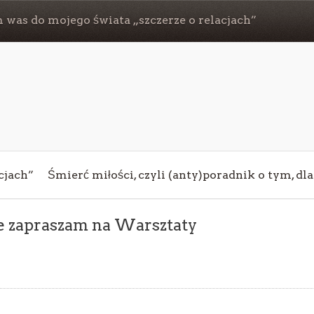
 was do mojego świata „szczerze o relacjach”
cjach”
Śmierć miłości, czyli (anty)poradnik o tym, dl
ie zapraszam na Warsztaty