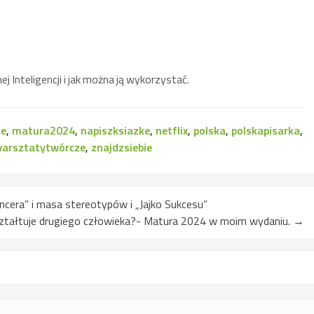
j Inteligencji i jak można ją wykorzystać.
ve
,
matura2024
,
napiszksiazke
,
netflix
,
polska
,
polskapisarka
,
arsztatytwórcze
,
znajdzsiebie
ncera” i masa stereotypów i „Jajko Sukcesu”
kształtuje drugiego człowieka?- Matura 2024 w moim wydaniu.
→