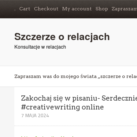
.
Cart
Checkout
My account
Shop
Zapraszam
Szczerze o relacjach
Konsultacje w relacjach
Zapraszam was do mojego świata „szczerze o rela
Zakochaj się w pisaniu- Serdeczn
#creativewriting online
7 MAJA 2024