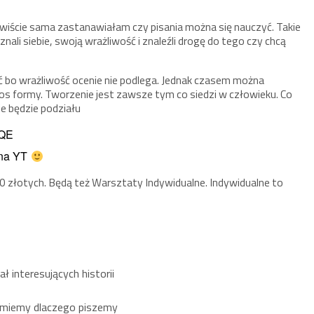
wiście sama zastanawiałam czy pisania można się nauczyć. Takie
nali siebie, swoją wrażliwość i znaleźli drogę do tego czy chcą
ać bo wrażliwość ocenie nie podlega. Jednak czasem można
pos formy. Tworzenie jest zawsze tym co siedzi w człowieku. Co
e będzie podziału
oQE
 na YT
0 złotych. Będą też Warsztaty Indywidualne. Indywidualne to
ł interesujących historii
zumiemy dlaczego piszemy