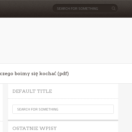
aczego boimy się kochać (pdf)
DEFAULT TITLE
OSTATNIE WPISY