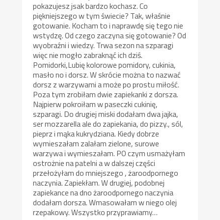
pokazujesz jsak bardzo kochasz. Co
piękniejszego w tym świecie? Tak, właśnie
gotowanie. Kocham to i naprawdę się tego nie
wstydzę. Od czego zaczyna się gotowanie? Od
wyobraźni i wiedzy. Trwa sezon na szparagi
więc nie mogło zabraknąć ich dziś.
Pomidorki,Lubię kolorowe pomidory, cukinia,
masło no i dorsz. W skrócie można to nazwać
dorsz z warzywami a może po prostu miłość.
Poza tym zrobiłam dwie zapiekanki z dorsza.
Najpierw pokroiłam w paseczki cukinię,
szparagi. Do drugiej miski dodałam dwa jajka,
ser mozzarella ale do zapiekania, do pizzy., sól,
pieprz i mąka kukrydziana. Kiedy dobrze
wymieszałam zalałam zielone, surowe
warzywa i wymieszałam. PO czym usmażyłam
ostrożnie na patelni a w dalszej części
przełożyłam do mniejszego , żaroodpornego
naczynia. Zapiekłam. W drugiej, podobnej
zapiekance na dno żaroodpornego naczynia
dodałam dorsza. Wmasowałam w niego olej
rzepakowy. Wszystko przyprawiamy…