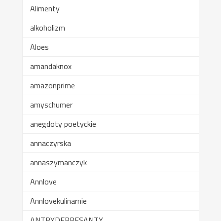
Alimenty
alkoholizm
Aloes
amandaknox
amazonprime
amyschumer
anegdoty poetyckie
annaczyrska
annaszymanczyk
Annlove
Annlovekulinarnie
ANTRYDEPRESANTY