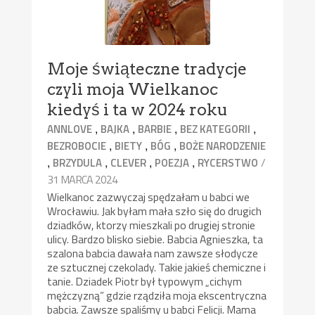
Moje świąteczne tradycje
czyli moja Wielkanoc
kiedyś i ta w 2024 roku
,
,
,
,
ANNLOVE
BAJKA
BARBIE
BEZ KATEGORII
,
,
,
BEZROBOCIE
BIETY
BÓG
BOŻE NARODZENIE
,
,
,
,
/
BRZYDULA
CLEVER
POEZJA
RYCERSTWO
31 MARCA 2024
Wielkanoc zazwyczaj spędzałam u babci we
Wrocławiu. Jak byłam mała szło się do drugich
dziadków, ktorzy mieszkali po drugiej stronie
ulicy. Bardzo blisko siebie. Babcia Agnieszka, ta
szalona babcia dawała nam zawsze słodycze
ze sztucznej czekolady. Takie jakieś chemiczne i
tanie. Dziadek Piotr był typowym „cichym
mężczyzną” gdzie rządziła moja ekscentryczna
babcia. Zawsze spaliśmy u babci Felicji. Mama