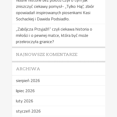
Nudne historie bez polotu czyli o tym jak
zniszczyć ciekawy pomysł- „Tylko Haj”, zbiór
opowiadań inspirowanych piosenkami Kasi
Sochackiej i Dawida Podsiadło.
„Zabójcza Przyjaźń” czyli ciekawa historia o
miłości i o pewnej matce, która być może
przekroczyła granice?
NAJNOWSZE KOMENTARZE
ARCHIWA
sierpień 2026
lipiec 2026
luty 2026
styczeń 2026