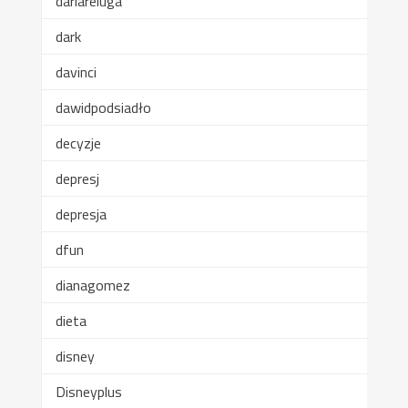
dariareluga
dark
davinci
dawidpodsiadło
decyzje
depresj
depresja
dfun
dianagomez
dieta
disney
Disneyplus