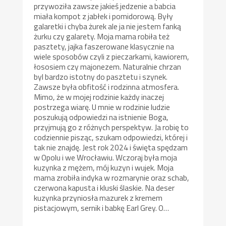
przywoziła zawsze jakieś jedzenie a babcia
miała kompot z jabłek i pomidorową. Były
galaretki i chyba żurek ale ja nie jestem fanką
żurku czy galarety. Moja mama robiła też
pasztety, jajka faszerowane klasycznie na
wiele sposobów czyli z pieczarkami, kawiorem,
łososiem czy majonezem. Naturalnie chrzan
byl bardzo istotny do pasztetu i szynek.
Zawsze była obfitość i rodzinna atmosfera.
Mimo, że w mojej rodzinie każdy inaczej
postrzega wiarę. U mnie w rodzinie ludzie
poszukują odpowiedzi na istnienie Boga,
przyjmują go z różnych perspektyw. Ja robię to
codziennie pisząc, szukam odpowiedzi, której i
tak nie znajdę. Jest rok 2024 i święta spędzam
w Opolu i we Wrocławiu. Wczoraj była moja
kuzynka z mężem, mój kuzyn i wujek. Moja
mama zrobiła indyka w rozmarynie oraz schab,
czerwona kapusta i kluski ślaskie. Na deser
kuzynka przyniosła mazurek z kremem
pistacjowym, sernik i babkę Earl Grey. O…