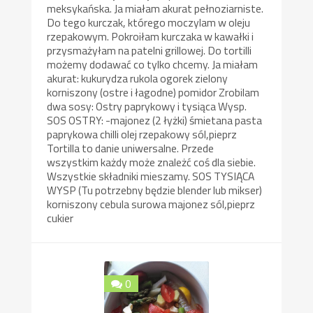
meksykańska. Ja miałam akurat pełnoziarniste.
Do tego kurczak, którego moczylam w oleju
rzepakowym. Pokroiłam kurczaka w kawałki i
przysmażyłam na patelni grillowej. Do tortilli
możemy dodawać co tylko chcemy. Ja miałam
akurat: kukurydza rukola ogorek zielony
korniszony (ostre i łagodne) pomidor Zrobilam
dwa sosy: Ostry paprykowy i tysiąca Wysp.
SOS OSTRY: -majonez (2 łyżki) śmietana pasta
paprykowa chilli olej rzepakowy sól,pieprz
Tortilla to danie uniwersalne. Przede
wszystkim każdy może znależć coś dla siebie.
Wszystkie składniki mieszamy. SOS TYSIĄCA
WYSP (Tu potrzebny będzie blender lub mikser)
korniszony cebula surowa majonez sól,pieprz
cukier
0