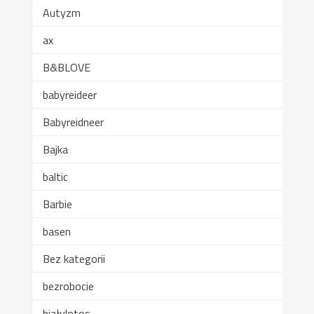
Autyzm
ax
B&BLOVE
babyreideer
Babyreidneer
Bajka
baltic
Barbie
basen
Bez kategorii
bezrobocie
białylotos