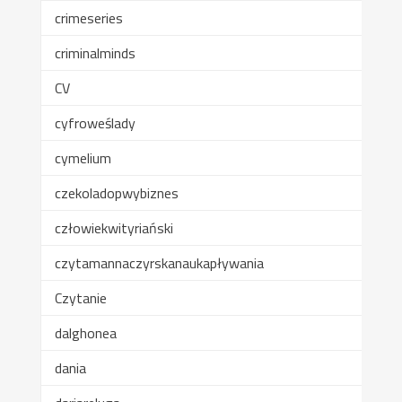
crimeseries
criminalminds
CV
cyfroweślady
cymelium
czekoladopwybiznes
człowiekwityriański
czytamannaczyrskanaukapływania
Czytanie
dalghonea
dania