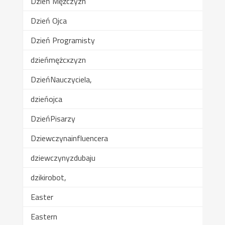
Dzień Mężczyzn
Dzień Ojca
Dzień Programisty
dzieńmężcxzyzn
DzieńNauczyciela,
dzieńojca
DzieńPisarzy
Dziewczynainfluencera
dziewczynyzdubaju
dzikirobot,
Easter
Eastern