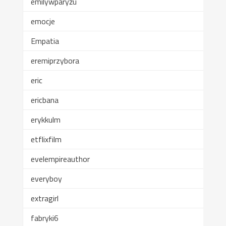
emilywparyżu
emocje
Empatia
eremiprzybora
eric
ericbana
erykkulm
etflixfilm
evelempireauthor
everyboy
extragirl
fabryki6