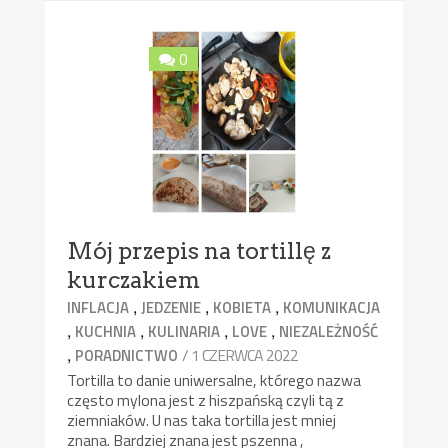
0
Mój przepis na tortillę z
kurczakiem
,
,
,
INFLACJA
JEDZENIE
KOBIETA
KOMUNIKACJA
,
,
,
,
KUCHNIA
KULINARIA
LOVE
NIEZALEŻNOŚĆ
,
/ 1 CZERWCA 2022
PORADNICTWO
Tortilla to danie uniwersalne, którego nazwa
często mylona jest z hiszpańską czyli tą z
ziemniaków. U nas taka tortilla jest mniej
znana. Bardziej znana jest pszenna ,