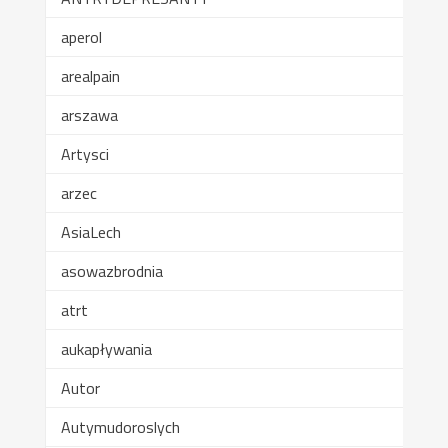
aperol
arealpain
arszawa
Artysci
arzec
AsiaLech
asowazbrodnia
atrt
aukapływania
Autor
Autymudoroslych