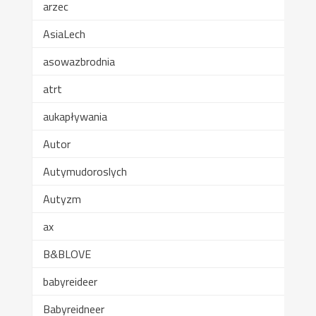
arzec
AsiaLech
asowazbrodnia
atrt
aukapływania
Autor
Autymudoroslych
Autyzm
ax
B&BLOVE
babyreideer
Babyreidneer