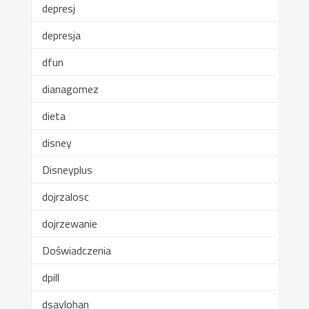
depresj
depresja
dfun
dianagomez
dieta
disney
Disneyplus
dojrzalosc
dojrzewanie
Doświadczenia
dpill
dsaylohan