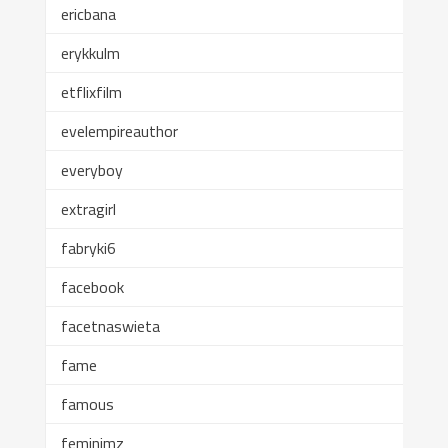
ericbana
erykkulm
etflixfilm
evelempireauthor
everyboy
extragirl
fabryki6
facebook
facetnaswieta
fame
famous
feminimz