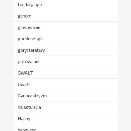
fundacjaaga
genom
glosowanie
goodenough
goryliteratury
gotowanie
GWAŁT
Gwałt
Gynocentryzm
halastulecia
Happy
happyend