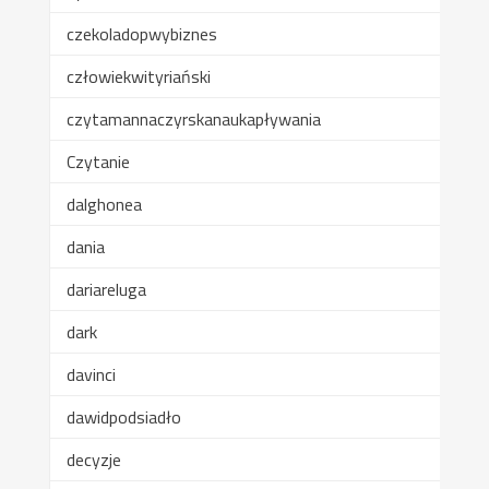
czekoladopwybiznes
człowiekwityriański
czytamannaczyrskanaukapływania
Czytanie
dalghonea
dania
dariareluga
dark
davinci
dawidpodsiadło
decyzje