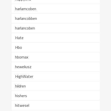
harlamcoben
harlancobben
harlancoben
Hate
Hbo
hbomax
heweliusz
HighWater
hildren
hishers
hitwesel