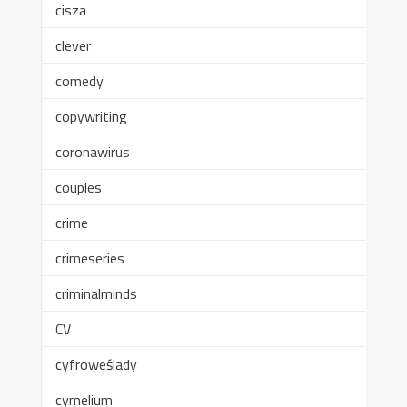
cisza
clever
comedy
copywriting
coronawirus
couples
crime
crimeseries
criminalminds
CV
cyfroweślady
cymelium