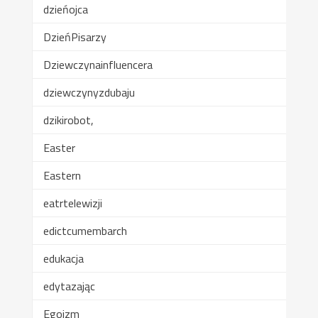
dzieńojca
DzieńPisarzy
Dziewczynainfluencera
dziewczynyzdubaju
dzikirobot,
Easter
Eastern
eatrtelewizji
edictcumembarch
edukacja
edytazając
Egoizm