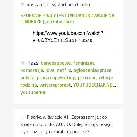
Zapraszam do wysłuchaniu filmiku.
SZUKANIE PRACY JEST JAK RANDKOWANIE NA
TINDERZE (youtube.com)
https://www.youtube.com/watch?
v=6QBY5E14LS8&t=1857s
Tags:
daneosobowe
,
feminizm
,
korporacje
,
love
,
netflix
,
ogloszeniaoprace
,
polska
,
praca copywriting
,
przemoc
,
relacje
,
rodzina
,
writersprompt
,
YOUTUBECHANNEL
,
youtuberka
←
Pisarka w świecie AI- Zapraszam jak co
środę do odcinka AUDIO. Kolejna część eseju.
Tym razem: Jak zarabiają pisarze?