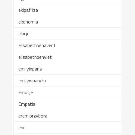
ekipafriza
ekonomia
elacje
elisabethbenavent
elisabethbenviet
emilyinparis
emilywparyżu
emocje
Empatia
eremiprzybora
eric