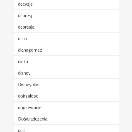
decyzje
depresj
depresja
dfun
dianagomez
dieta
disney
Disneyplus
dojrzalosc
dojrzewanie
Doświadczenia
dpill