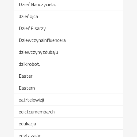
DzieńNauczyciela,
dzieńojca
DzieńPisarzy
Dziewczynainfluencera
dziewczynyzdubaju
dzikirobot,
Easter
Eastern
eatrtelewizji
edictcumembarch
edukacja
edytazając