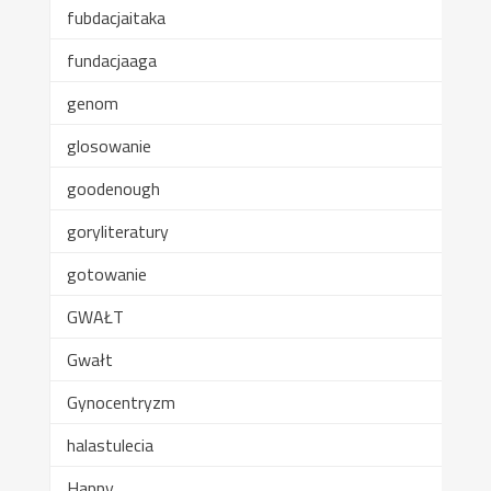
fubdacjaitaka
fundacjaaga
genom
glosowanie
goodenough
goryliteratury
gotowanie
GWAŁT
Gwałt
Gynocentryzm
halastulecia
Happy