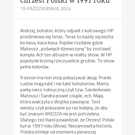
chrzest Polski w 1997 roku
19 PAŹDZIERNIKA 2024
Andrzej, bohater, który odpadł z kultowego HP
prześmiewa się teraz. Teraz to każdy się kocha
bo kasa, kasa kasa. Rajskie rozdanie gdzie
Mateusz „poświęcił dziewczynę” by zostawić
kumpla. Ach ten altruizm w reality show. W HP
pojedynki brzmią rzeczywiście groźnie. To show
pełne kolorów.
9 sezon ma non stop pokazywać akcję: Pranki.
Ludzie mają lubić i nie lubić bohaterów. Mamy
parkę nieco toksyczną czyli tzw. Sanderkowie.
Mateusz i Sandra power couple, ech. Maja,
która walczyła o Wojtka zawzięcie. Test
wiedzy czyli pokazanie po raz kolejny, że aby
być znanym WIEDZA nie jest potrzebna.
Dlatego też Karol powiedział, że Chrzest Polski
był w 1997 roku (Wow). Niesamowita historia.
Polska istnieje od momentu pierwszej