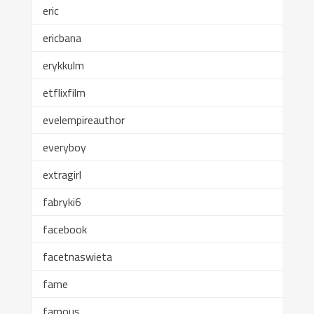
eric
ericbana
erykkulm
etflixfilm
evelempireauthor
everyboy
extragirl
fabryki6
facebook
facetnaswieta
fame
famous