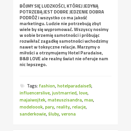
BÓJMY SIĘ LUDZKOŚCI, KTÓREJ JEDYNĄ
POTRZEBĄ JEST DOBRE JEDZENIE DOBRA
PODRÓŻ i wszystko co ma jakość
marketingu. Ludzie nie potrzebują zbyt
wiele by się wypromować. Wszyscy nosimy
w sobie brzemię samotności i próbując
rozwikłać zagadkę samotności wchodzimy
nawet w toksyczne relacje. Marzymy o
miłości a otrzymujemy Hotel Paradaise,
B&B LOVE ale realny świat nie oferuje nam
nic lepszego.
Tags:
fashion
,
hotelparadaise9
,
influencerslive
,
justmarried
,
love
,
majaiwojtek
,
mateuszisandra
,
max
,
modeloook
,
pary
,
reality
,
relacje
,
sanderkowie
,
śluby
,
verona