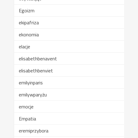
Egoizm
ekipafriza
ekonomia
elacje
elisabethbenavent
elisabethbenviet
emilyinparis
emilywparyżu
emocje
Empatia
eremiprzybora