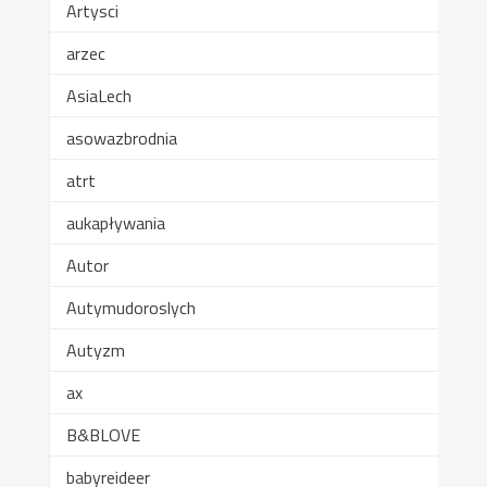
Artysci
arzec
AsiaLech
asowazbrodnia
atrt
aukapływania
Autor
Autymudoroslych
Autyzm
ax
B&BLOVE
babyreideer