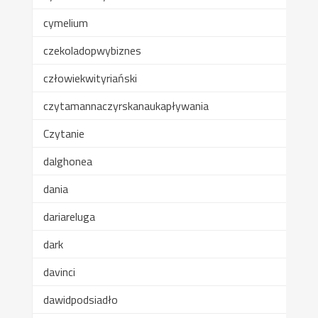
cymelium
czekoladopwybiznes
człowiekwityriański
czytamannaczyrskanaukapływania
Czytanie
dalghonea
dania
dariareluga
dark
davinci
dawidpodsiadło