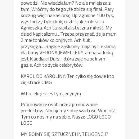
powodzi. Nie wiedziałam? No ale mniejsza z
tym. Wróćmy do tego ,że zbliża się finał. Pary
koczują więc na kasiorkę. Upragnione 100 tys,
wystarczy tylko kulę rozbić jak zrobiła to
Agnieszka. Ach ta kapitalistyczna miłość. My
dzieci kapitalizmu…Trzeba przyznać, że ja mam
2 małżonków kolonijnych. Ach ślub,
przysięga….Rajskie zaślubiny mają być reklamą
dla firmy VERONA JEWELLERY. ambasadorką
jest Klaudia el Dursi, która żyje na pełnym
gazie. Ach to życie celebrytów.
KAROL DO KAROLINY: Ten tylko się dowie kto
cię stracił OMG
W hotelu jesteś tym jedynym
Promowanie osób przez promowanie
produktów. Nadajemy sobie wartość. Wartość.
Tym co nosimy na sobie. Nasze LOGO LOGO
LOGO
MY BOIMY SIĘ SZTUCZNEJ INTELIGENCJI?