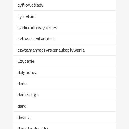
cyfroweślady
cymelium
czekoladopwybiznes
człowiekwityriański
czytamannaczyrskanaukapływania
Czytanie
dalghonea
dania
dariareluga
dark
davinci
dawidpodsiadło