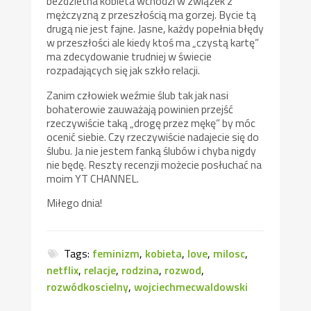
bezdzietna kobieta wchodzi w związek z
mężczyzną z przeszłością ma gorzej. Bycie tą
drugą nie jest fajne. Jasne, każdy popełnia błędy
w przeszłości ale kiedy ktoś ma „czystą kartę”
ma zdecydowanie trudniej w świecie
rozpadających się jak szkło relacji.
Zanim człowiek weźmie ślub tak jak nasi
bohaterowie zauważają powinien przejść
rzeczywiście taką „drogę przez mękę” by móc
ocenić siebie. Czy rzeczywiście nadajecie się do
ślubu. Ja nie jestem fanką ślubów i chyba nigdy
nie będę. Reszty recenzji możecie posłuchać na
moim YT CHANNEL.
Miłego dnia!
Tags:
feminizm
,
kobieta
,
love
,
milosc
,
netflix
,
relacje
,
rodzina
,
rozwod
,
rozwódkoscielny
,
wojciechmecwaldowski