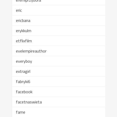
eremiprzybora
eric
ericbana
erykkulm
etflixfilm
evelempireauthor
everyboy
extragirl
fabryki6
facebook
facetnaswieta
fame