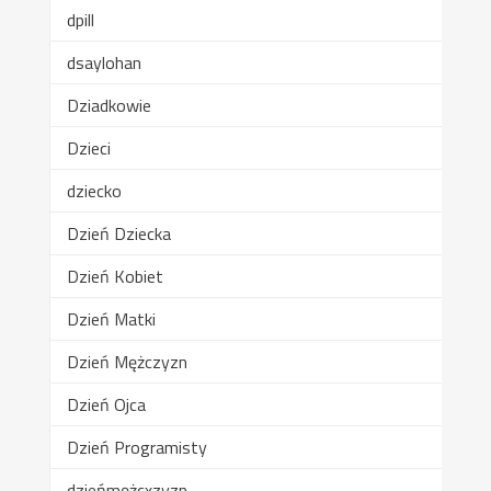
dpill
dsaylohan
Dziadkowie
Dzieci
dziecko
Dzień Dziecka
Dzień Kobiet
Dzień Matki
Dzień Mężczyzn
Dzień Ojca
Dzień Programisty
dzieńmężcxzyzn