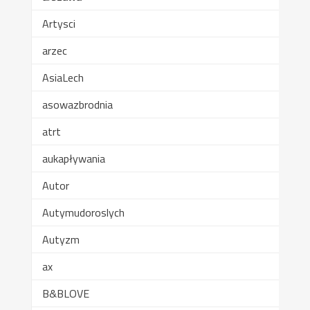
Artysci
arzec
AsiaLech
asowazbrodnia
atrt
aukapływania
Autor
Autymudoroslych
Autyzm
ax
B&BLOVE