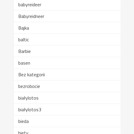
babyreideer
Babyreidneer
Bajka
baltic
Barbie
basen
Bez kategorii
bezrobocie
białylotos
białylotos3
bieda
biety