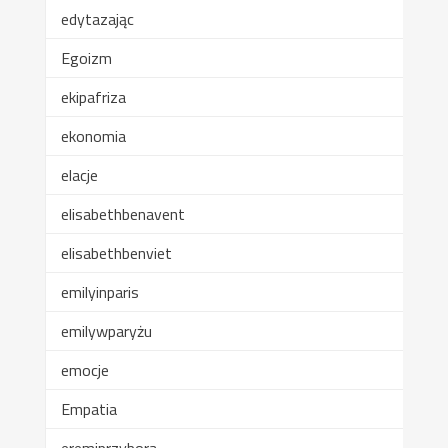
edytazając
Egoizm
ekipafriza
ekonomia
elacje
elisabethbenavent
elisabethbenviet
emilyinparis
emilywparyżu
emocje
Empatia