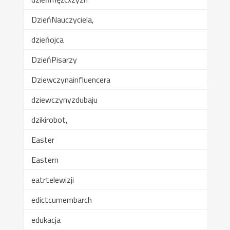
DzieńNauczyciela,
dzieńojca
DzieńPisarzy
Dziewczynainfluencera
dziewczynyzdubaju
dzikirobot,
Easter
Eastern
eatrtelewizji
edictcumembarch
edukacja