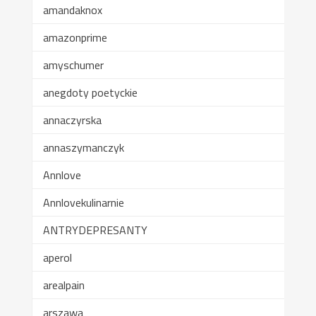
amandaknox
amazonprime
amyschumer
anegdoty poetyckie
annaczyrska
annaszymanczyk
Annlove
Annlovekulinarnie
ANTRYDEPRESANTY
aperol
arealpain
arszawa