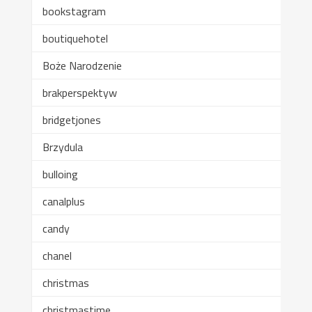
bookstagram
boutiquehotel
Boże Narodzenie
brakperspektyw
bridgetjones
Brzydula
bulloing
canalplus
candy
chanel
christmas
christmastime