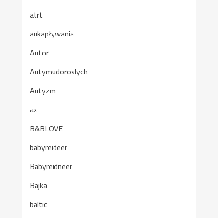
atrt
aukapływania
Autor
Autymudoroslych
Autyzm
ax
B&BLOVE
babyreideer
Babyreidneer
Bajka
baltic