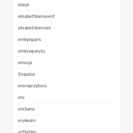
elacje
elisabethbenavent
elisabethbenviet
emilyinparis
emilywparyżu
emocje
Empatia
eremiprzybora
eric
ericbana
erykkulm
etflixfilm