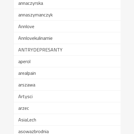
annaczyrska
annaszymanczyk
Annlove
Annlovekulinarnie
ANTRYDEPRESANTY
aperol
arealpain
arszawa
Artysci
arzec
AsiaLech
asowazbrodnia