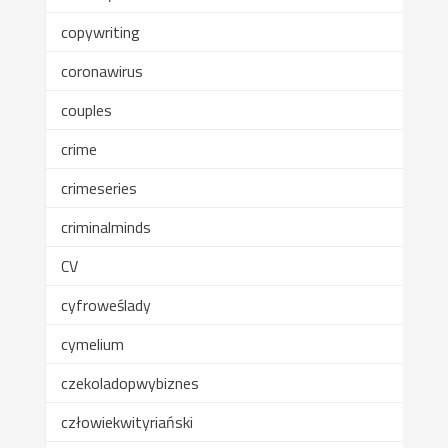
copywriting
coronawirus
couples
crime
crimeseries
criminalminds
CV
cyfroweślady
cymelium
czekoladopwybiznes
człowiekwityriański