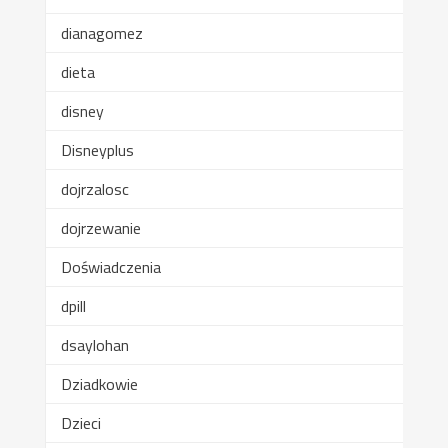
dianagomez
dieta
disney
Disneyplus
dojrzalosc
dojrzewanie
Doświadczenia
dpill
dsaylohan
Dziadkowie
Dzieci