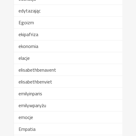
edytazając
Egoizm
ekipafriza
ekonomia
elacje
elisabethbenavent
elisabethbenviet
emilyinparis
emilywparyżu
emocje
Empatia