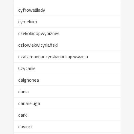
cyfroweślady
cymelium
czekoladopwybiznes
człowiekwityriański
czytamannaczyrskanaukapływania
Czytanie
dalghonea
dania
dariareluga
dark
davinci