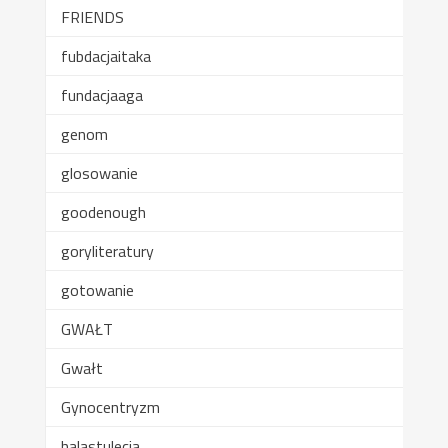
FRIENDS
fubdacjaitaka
fundacjaaga
genom
glosowanie
goodenough
goryliteratury
gotowanie
GWAŁT
Gwałt
Gynocentryzm
halastulecia