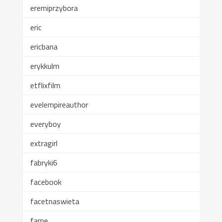
eremiprzybora
eric
ericbana
erykkulm
etflixfilm
evelempireauthor
everyboy
extragirl
fabryki6
facebook
facetnaswieta
fame