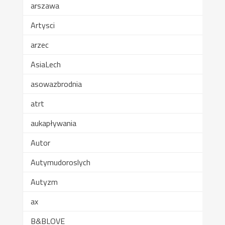
arszawa
Artysci
arzec
AsiaLech
asowazbrodnia
atrt
aukapływania
Autor
Autymudoroslych
Autyzm
ax
B&BLOVE