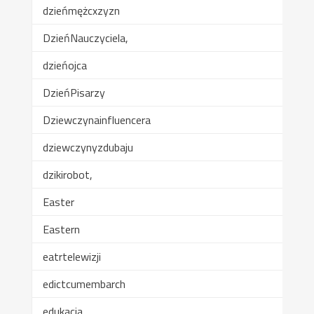
dzieńmężcxzyzn
DzieńNauczyciela,
dzieńojca
DzieńPisarzy
Dziewczynainfluencera
dziewczynyzdubaju
dzikirobot,
Easter
Eastern
eatrtelewizji
edictcumembarch
edukacja