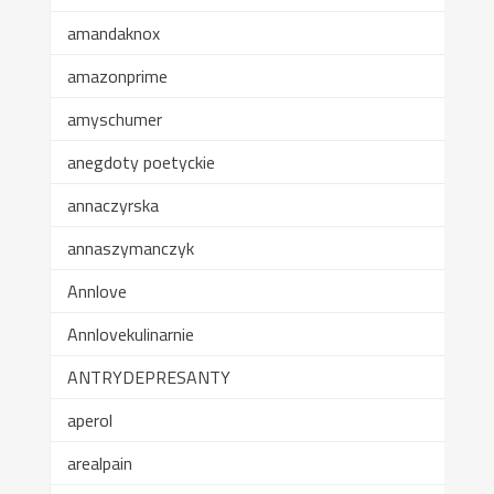
amandaknox
amazonprime
amyschumer
anegdoty poetyckie
annaczyrska
annaszymanczyk
Annlove
Annlovekulinarnie
ANTRYDEPRESANTY
aperol
arealpain