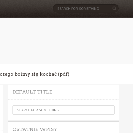
aczego boimy się kochać (pdf)
DEFAULT TITLE
OSTATNIE WPISY