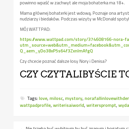
powinno wpaść w zachwyt ale moja bohaterka ma 18+.
Mama głównej bohaterki jest wdową. Poznaje ona artyst
nudziarzy i biedaków. Podczas wizyty w McDonald spotyka
MÓJ WATTPAD:
https://www.wattpad.com/story/374608166-nora-fal
utm_source=web&utm_medium=facebook&utm_cont
Q_aem_yDo38xP5s64f3ZxnImAfgQ
Czy chcecie poznać dalsze losy Nory i Denisa?
CZY CZYTALIBYŚCIE T
Tags:
love
,
milosc
,
mystory
,
norafallinlovewithde
wattpadprofile
,
writerisaiworld
,
writersprompt
,
wyda
←
Nie trzeba być wybitnym by być znanym i bogatym czyl