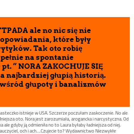
PADA ale no nic się nie
 opowiadania, które były
rytyków. Tak oto robię
pełnie na spontanie
ę pt. ” NORA ZAKOCHUJE SIĘ
 najbardziej głupią historią.
 wśród głupoty i banalizmów
asteczko istnieje w USA. Szczerze poczułam zaskoczenie. No ale
 Mniejsza oto. Nora jest zarozumiała, arogancka i narcystyczna. Od
ka ale gdyby ją odmieniła no to Laura byłaby ładniejsza od niej.
nauczyciel, och i ach….Czujecie to? Wydawnictwo Niezwykłe