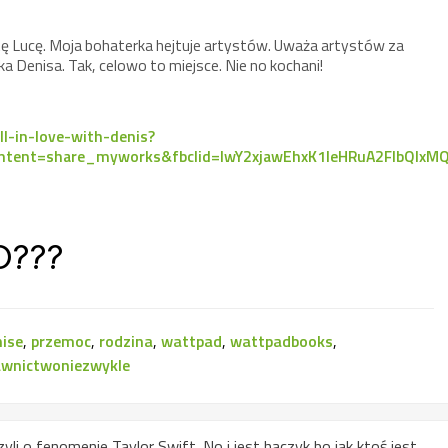
ę Lucę. Moja bohaterka hejtuje artystów. Uważa artystów za
 Denisa. Tak, celowo to miejsce. Nie no kochani!
l-in-love-with-denis?
ent=share_myworks&fbclid=IwY2xjawEhxK1leHRuA2FlbQIx
O???
nise
,
przemoc
,
rodzina
,
wattpad
,
wattpadbooks
,
wnictwoniezwykle
i o fenomenie Taylor Swift. No i jest haczyk bo jak ktoś jest