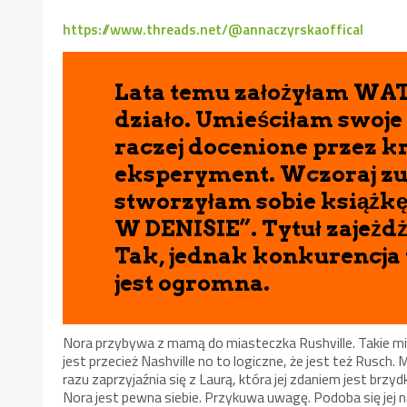
https://www.threads.net/@annaczyrskaoffical
Lata temu założyłam WATT
działo. Umieściłam swoje
raczej docenione przez k
eksperyment. Wczoraj zu
stworzyłam sobie książk
W DENISIE”. Tytuł zajeżdża
Tak, jednak konkurencja
jest ogromna.
Nora przybywa z mamą do miasteczka Rushville. Takie mi
jest przecież Nashville no to logiczne, że jest też Rusch.
razu zaprzyjaźnia się z Laurą, która jej zdaniem jest brzyd
Nora jest pewna siebie. Przykuwa uwagę. Podoba się jej 