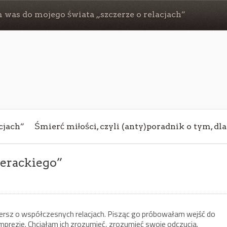
 was do mojego świata „szczerze o relacjach”
cjach”
Śmierć miłości, czyli (anty)poradnik o tym, dl
terackiego”
i wiersz o współczesnych relacjach. Pisząc go próbowałam wejść do
prezie. Chciałam ich zrozumieć, zrozumieć swoje odczucia.