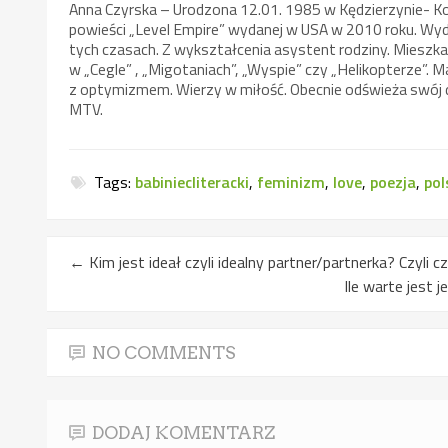
Anna Czyrska – Urodzona 12.01. 1985 w Kędzierzynie- Ko
powieści „Level Empire” wydanej w USA w 2010 roku. Wyda
tych czasach. Z wykształcenia asystent rodziny. Mieszka
w „Cegle” , „Migotaniach”, „Wyspie” czy „Helikopterze”. Ma 
z optymizmem. Wierzy w miłość. Obecnie odświeża swój do
MTV.
Tags:
babiniecliteracki
,
feminizm
,
love
,
poezja
,
po
←
Kim jest ideał czyli idealny partner/partnerka? Czyli c
Ile warte jest 
NO COMMENTS
DODAJ KOMENTARZ