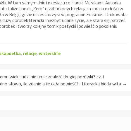
źlu. W tym samym dniu i miesiącu co Haruki Murakami. Autorka
ła także tomik „Zero” o zaburzonych relacjach i braku miłości w
ła w Belgii, gdzie uczestniczyła w programie Erasmus. Drukowała
duży dorobek literacki i niezbyt udane życie, ale stara się patrzeć
robek i tworzy kolejny tomik poetycki i powieść o pokoleniu
lskapoetka
,
relacje
,
writerslife
zemu wielu ludzi nie umie znaleźć drugiej połówki? cz.1
jedno słowo, ile zdanie a ile cała powieść?- Literacka bieda wita
→