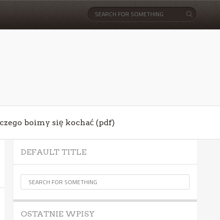
aczego boimy się kochać (pdf)
DEFAULT TITLE
OSTATNIE WPISY