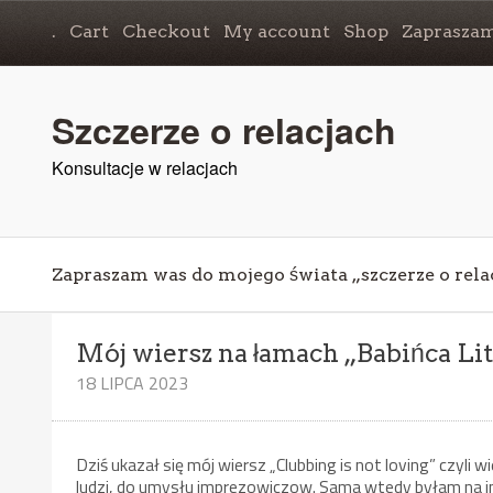
.
Cart
Checkout
My account
Shop
Zapraszam
Szczerze o relacjach
Konsultacje w relacjach
Zapraszam was do mojego świata „szczerze o rela
Mój wiersz na łamach „Babińca Li
18 LIPCA 2023
Dziś ukazał się mój wiersz „Clubbing is not loving” czyl
ludzi, do umysłu imprezowiczow. Sama wtedy byłam na im