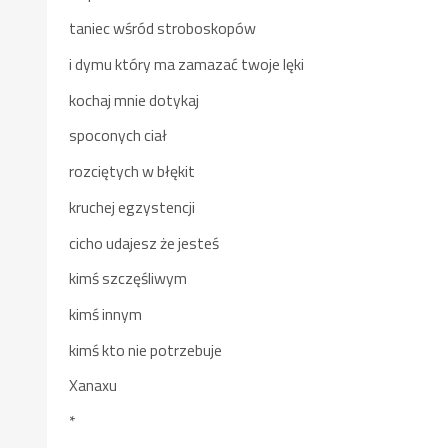
taniec wśród stroboskopów
i dymu który ma zamazać twoje lęki
kochaj mnie dotykaj
spoconych ciał
rozciętych w błękit
kruchej egzystencji
cicho udajesz że jesteś
kimś szczęśliwym
kimś innym
kimś kto nie potrzebuje
Xanaxu
*