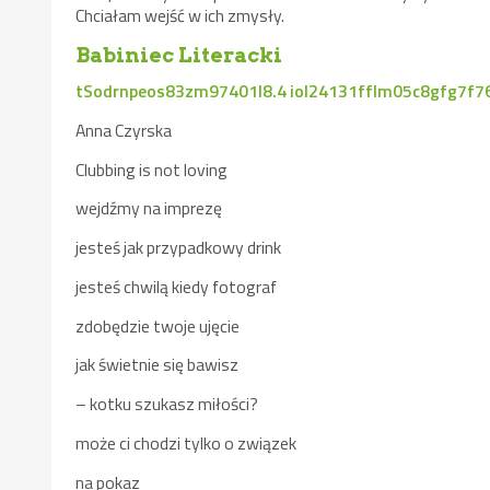
Chciałam wejść w ich zmysły.
Babiniec Literacki
tSodrnpeos83zm97401l8.4 iol24131fflm05c8gfg7f7
Anna Czyrska
Clubbing is not loving
wejdźmy na imprezę
jesteś jak przypadkowy drink
jesteś chwilą kiedy fotograf
zdobędzie twoje ujęcie
jak świetnie się bawisz
– kotku szukasz miłości?
może ci chodzi tylko o związek
na pokaz