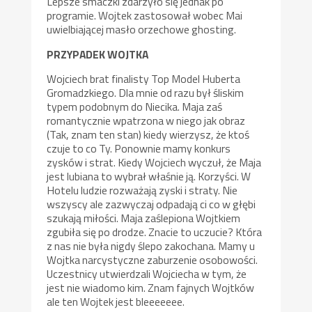
Lepsze smaczki zdarzyło się jednak po
programie. Wojtek zastosował wobec Mai
uwielbiającej masło orzechowe ghosting.
PRZYPADEK WOJTKA
Wojciech brat finalisty Top Model Huberta
Gromadzkiego. Dla mnie od razu był śliskim
typem podobnym do Niecika. Maja zaś
romantycznie wpatrzona w niego jak obraz
(Tak, znam ten stan) kiedy wierzysz, że ktoś
czuje to co Ty. Ponownie mamy konkurs
zysków i strat. Kiedy Wojciech wyczuł, że Maja
jest lubiana to wybrał właśnie ją. Korzyści. W
Hotelu ludzie rozważają zyski i straty. Nie
wszyscy ale zazwyczaj odpadają ci co w głębi
szukają miłości. Maja zaślepiona Wojtkiem
zgubiła się po drodze. Znacie to uczucie? Która
z nas nie była nigdy ślepo zakochana. Mamy u
Wojtka narcystyczne zaburzenie osobowości.
Uczestnicy utwierdzali Wojciecha w tym, że
jest nie wiadomo kim. Znam fajnych Wojtków
ale ten Wojtek jest bleeeeeee.