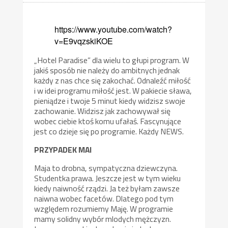
https://www.youtube.com/watch?
v=E9vqzskiKOE
„Hotel Paradise” dla wielu to głupi program. W
jakiś sposób nie należy do ambitnych jednak
każdy z nas chce się zakochać. Odnaleźć miłość
i w idei programu miłość jest. W pakiecie sława,
pieniądze i twoje 5 minut kiedy widzisz swoje
zachowanie. Widzisz jak zachowywał się
wobec ciebie ktoś komu ufałaś. Fascynujące
jest co dzieje się po programie. Każdy NEWS.
PRZYPADEK MAI
Maja to drobna, sympatyczna dziewczyna.
Studentka prawa. Jeszcze jest w tym wieku
kiedy naiwność rządzi. Ja też byłam zawsze
naiwna wobec facetów. Dlatego pod tym
względem rozumiemy Maję. W programie
mamy solidny wybór mlodych mężczyzn.