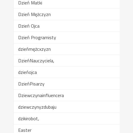
Dzień Matki
Dzień Mężczyzn
Dzień Ojca
Dzień Programisty
dzieńmężcxzyzn
DzieńNauczyciela,
dzieńojca
DzieńPisarzy
Dziewczynainfluencera
dziewczynyzdubaju
dzikirobot,
Easter