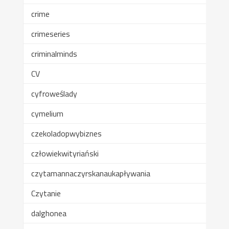
crime
crimeseries
criminalminds
CV
cyfroweślady
cymelium
czekoladopwybiznes
człowiekwityriański
czytamannaczyrskanaukapływania
Czytanie
dalghonea