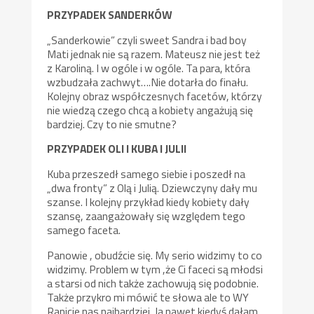
PRZYPADEK SANDERKÓW
„Sanderkowie” czyli sweet Sandra i bad boy
Mati jednak nie są razem. Mateusz nie jest też
z Karoliną. I w ogóle i w ogóle. Ta para, która
wzbudzała zachwyt….Nie dotarła do finału.
Kolejny obraz współczesnych facetów, którzy
nie wiedzą czego chcą a kobiety angażują się
bardziej. Czy to nie smutne?
PRZYPADEK OLI I KUBA I JULII
Kuba przeszedł samego siebie i poszedł na
„dwa fronty” z Olą i Julią. Dziewczyny dały mu
szanse. I kolejny przykład kiedy kobiety dały
szansę, zaangażowały się względem tego
samego faceta.
Panowie , obudźcie się. My serio widzimy to co
widzimy. Problem w tym ,że Ci faceci są młodsi
a starsi od nich także zachowują się podobnie.
Także przykro mi mówić te słowa ale to WY
Ranicie nas najbardziej. Ja nawet kiedyś dałam