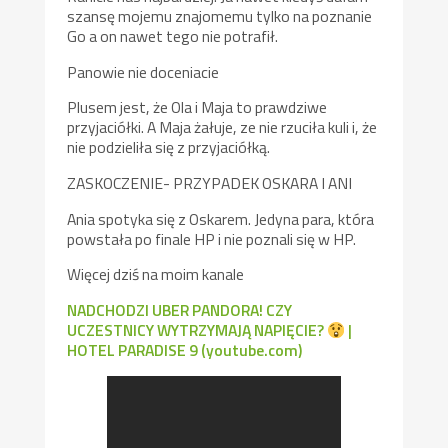
szansę mojemu znajomemu tylko na poznanie
Go a on nawet tego nie potrafił.
Panowie nie doceniacie
Plusem jest, że Ola i Maja to prawdziwe
przyjaciółki. A Maja żałuje, ze nie rzuciła kuli i, że
nie podzieliła się z przyjaciółką.
ZASKOCZENIE- PRZYPADEK OSKARA I ANI
Ania spotyka się z Oskarem. Jedyna para, która
powstała po finale HP i nie poznali się w HP.
Więcej dziś na moim kanale
NADCHODZI UBER PANDORA! CZY
UCZESTNICY WYTRZYMAJĄ NAPIĘCIE?
|
HOTEL PARADISE 9 (youtube.com)