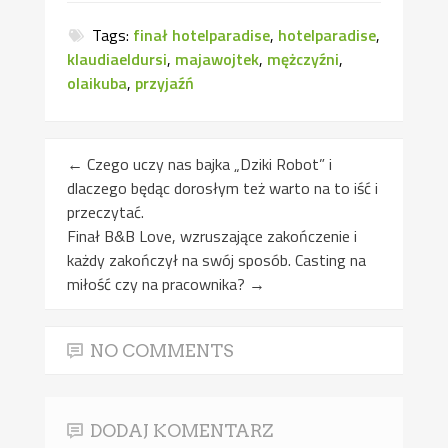
Tags:
finał hotelparadise
,
hotelparadise
,
klaudiaeldursi
,
majawojtek
,
mężczyźni
,
olaikuba
,
przyjaźń
←
Czego uczy nas bajka „Dziki Robot” i
dlaczego będąc dorosłym też warto na to iść i
przeczytać.
Finał B&B Love, wzruszające zakończenie i
każdy zakończył na swój sposób. Casting na
miłość czy na pracownika?
→
NO COMMENTS
DODAJ KOMENTARZ