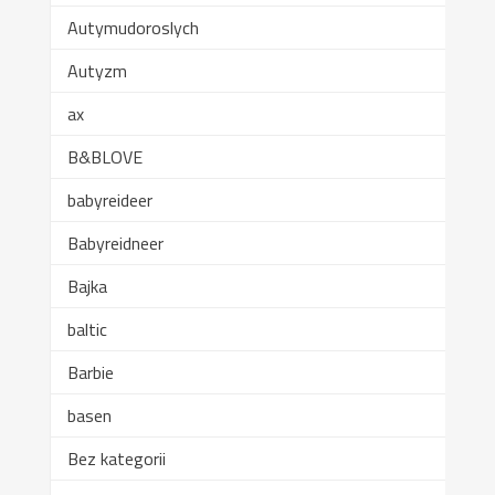
Autymudoroslych
Autyzm
ax
B&BLOVE
babyreideer
Babyreidneer
Bajka
baltic
Barbie
basen
Bez kategorii