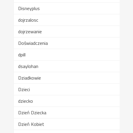
Disneyplus
dojrzalosc
dojrzewanie
Doświadczenia
dpill
dsaylohan
Dziadkowie
Dzieci
dziecko
Dzień Dziecka
Dzień Kobiet