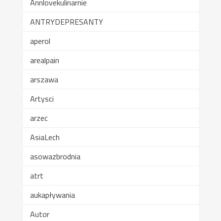
Annlovekulinarnie
ANTRYDEPRESANTY
aperol
arealpain
arszawa
Artysci
arzec
AsiaLech
asowazbrodnia
atrt
aukapływania
Autor