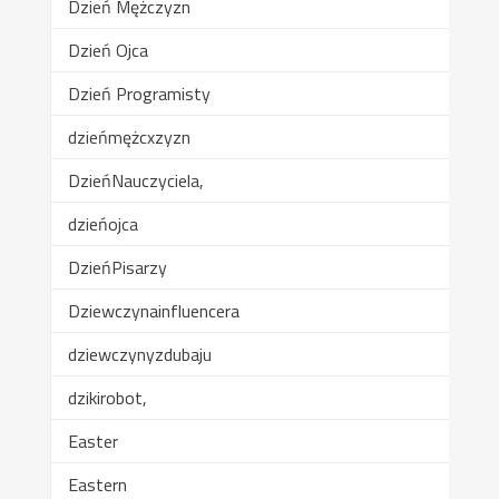
Dzień Mężczyzn
Dzień Ojca
Dzień Programisty
dzieńmężcxzyzn
DzieńNauczyciela,
dzieńojca
DzieńPisarzy
Dziewczynainfluencera
dziewczynyzdubaju
dzikirobot,
Easter
Eastern