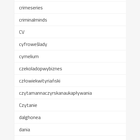
crimeseries
criminalminds
CV
cyfroweślady
cymelium
czekoladopwybiznes
człowiekwityriański
czytamannaczyrskanaukapływania
Czytanie
dalghonea
dania