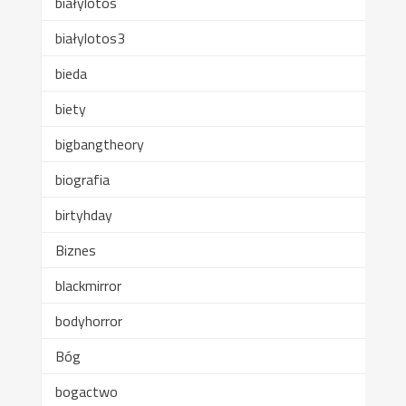
białylotos
białylotos3
bieda
biety
bigbangtheory
biografia
birtyhday
Biznes
blackmirror
bodyhorror
Bóg
bogactwo