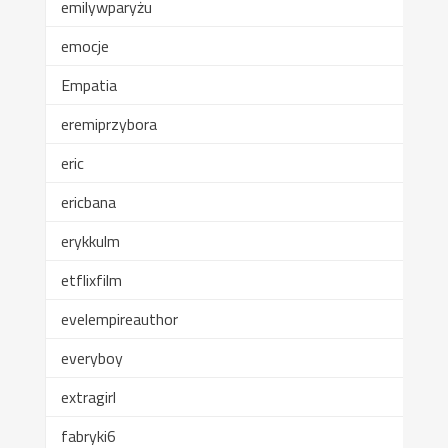
emilywparyżu
emocje
Empatia
eremiprzybora
eric
ericbana
erykkulm
etflixfilm
evelempireauthor
everyboy
extragirl
fabryki6