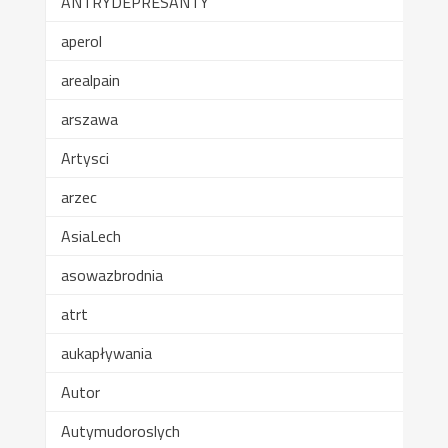
ANTRYDEPRESANTY
aperol
arealpain
arszawa
Artysci
arzec
AsiaLech
asowazbrodnia
atrt
aukapływania
Autor
Autymudoroslych