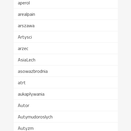
aperol
arealpain
arszawa
Artysci
arzec
AsiaLech
asowazbrodnia
atrt
aukapływania
Autor
Autymudoroslych
Autyzm