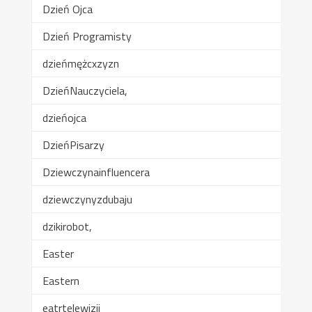
Dzień Ojca
Dzień Programisty
dzieńmężcxzyzn
DzieńNauczyciela,
dzieńojca
DzieńPisarzy
Dziewczynainfluencera
dziewczynyzdubaju
dzikirobot,
Easter
Eastern
eatrtelewizji