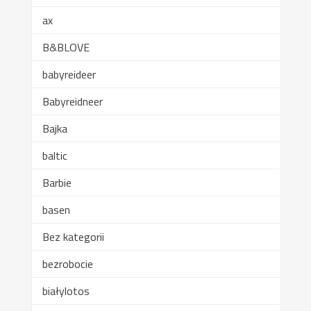
ax
B&BLOVE
babyreideer
Babyreidneer
Bajka
baltic
Barbie
basen
Bez kategorii
bezrobocie
białylotos