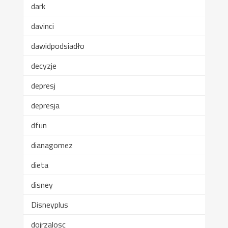
dark
davinci
dawidpodsiadło
decyzje
depresj
depresja
dfun
dianagomez
dieta
disney
Disneyplus
dojrzalosc