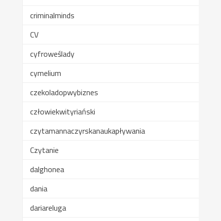
criminalminds
CV
cyfroweślady
cymelium
czekoladopwybiznes
człowiekwityriański
czytamannaczyrskanaukapływania
Czytanie
dalghonea
dania
dariareluga