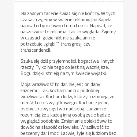
Na żadnym facecie świat się nie kończy. W tych
czasach żyjemy w świecie reklamy. Jan Kapela
napisał o tym dawno temu tomik. Napisał, ze
nasze życie to reklama. Tak to wygląda. Żyjemy
w czasach gdzie nikt nie szuka ani nie
potrzebuje „głębi””, transgresji czy
transcendencji.
Szuka się dziś przyjemności, bogactwa i innych
rzeczy. Tylko nie tego co jest najważniejsze.
Bogu dzięki istnieją na tym świecie wyjątki.
Moja wrażliwość to dar, nie jest on dany
każdemu. Tak, kocham ludzi o podobnej
wrażliwości. Kocham ludzi, którzy rozumieją,że
miłość to coś wyjątkowego. Kochanie jednej
osoby to zwycięstwo nad sobą. Ludzie nie
rozumieją,że z każdą inną osobą życie będzie
wyglądać podobnie. Zmienianie obiektóww to
dowód na słabość człowieka. Wrazliwość to
bezcenny dar i moc. Latwiej żyje się ludziom bez