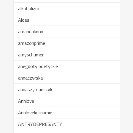
alkoholizm
Aloes
amandaknox
amazonprime
amyschumer
anegdoty poetyckie
annaczyrska
annaszymanczyk
Annlove
Annlovekulinarnie
ANTRYDEPRESANTY