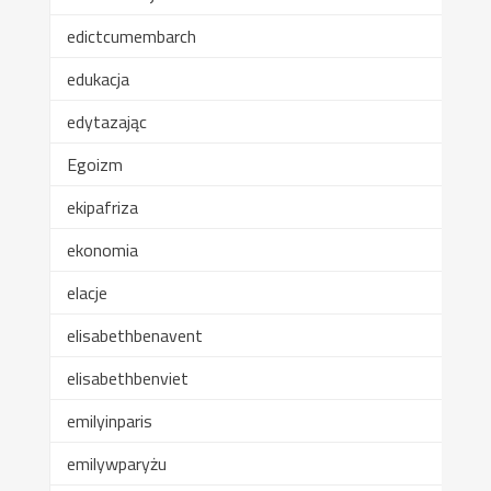
edictcumembarch
edukacja
edytazając
Egoizm
ekipafriza
ekonomia
elacje
elisabethbenavent
elisabethbenviet
emilyinparis
emilywparyżu