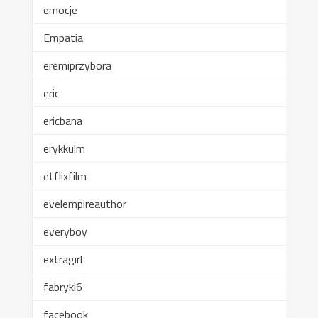
emocje
Empatia
eremiprzybora
eric
ericbana
erykkulm
etflixfilm
evelempireauthor
everyboy
extragirl
fabryki6
facebook