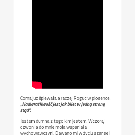
Coma już śpiewała a raczej Roguc w piosence:
„
Nadwrażliwość jest jak bilet w jedną stronę
stąd”.
Jestem dumna z tego kim jestem. Wczoraj
dzwonila do mnie moja wspaniała
wychowawczyni. Dawano mi w życiu szanse i