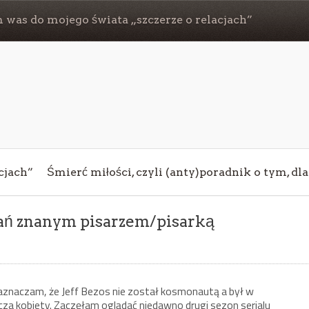
 was do mojego świata „szczerze o relacjach”
cjach”
Śmierć miłości, czyli (anty)poradnik o tym, dl
tań znanym pisarzem/pisarką
aznaczam, że Jeff Bezos nie został kosmonautą a był w
cza kobiety. Zaczęłam oglądać niedawno drugi sezon serialu