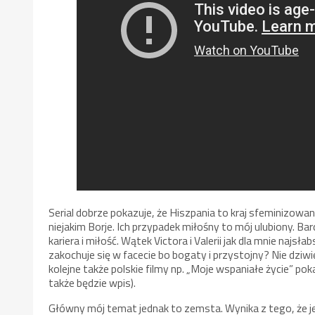
Serial dobrze pokazuje, że Hiszpania to kraj sfeminizowa
niejakim Borje. Ich przypadek miłośny to mój ulubiony. Bar
kariera i miłość. Wątek Victora i Valerii jak dla mnie najsła
zakochuje się w facecie bo bogaty i przystojny? Nie dziw
kolejne także polskie filmy np. „Moje wspaniałe życie” p
także będzie wpis).
Główny mój temat jednak to zemsta. Wynika z tego, że je