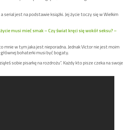
erial jest na podstawie książki. Jej życie toczy się w Wielkim
 życie musi mieć smak – Czy świat kręci się wokół seksu? –
 mnie w tym jaka jest nieporadna. Jednak Victor nie jest moim
 głównej bohaterki musi być bogaty.
ąłeś sobie pisarkę na rozdrożu”. Każdy kto pisze czeka na swoje