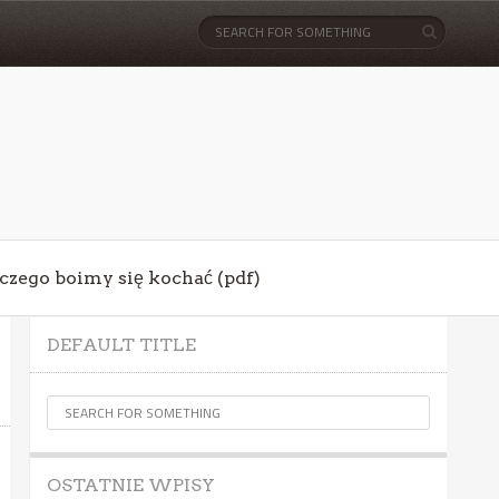
aczego boimy się kochać (pdf)
DEFAULT TITLE
OSTATNIE WPISY