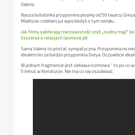
Valeria.
Nasza bohaterka przypomina pisarkę od 50 twarzy Greya a s
Madrycie i robiłam już wpis kiedyś o tym serialu.
Jak filmy zakłócają rzeczywistość czyli „nudny mąż” bo
Szczerze o relacjach (annlove.pl)
Sama Valeria to postać sympatyczna. Przypomina mi nieco
ideałem bo za bardzo przypomina Greya. Oczywiście ideał
W jednym fragmencie jest ciekawa rozmowa ” to po co wzi
5 minut w literaturze. Nie ma co się oszukiwać.