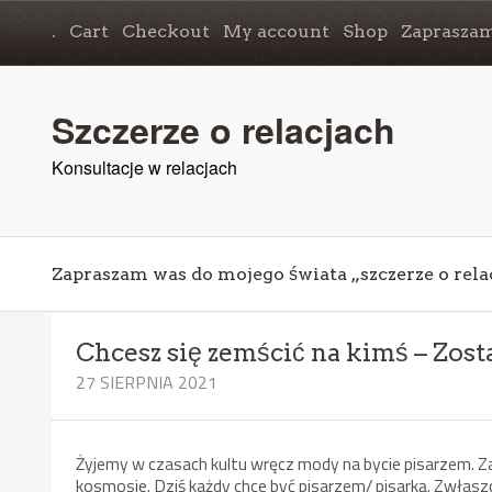
.
Cart
Checkout
My account
Shop
Zapraszam
Szczerze o relacjach
Konsultacje w relacjach
Zapraszam was do mojego świata „szczerze o rela
Chcesz się zemścić na kimś – Zos
27 SIERPNIA 2021
Żyjemy w czasach kultu wręcz mody na bycie pisarzem. Z
kosmosie. Dziś każdy chce być pisarzem/ pisarką. Zwłasz