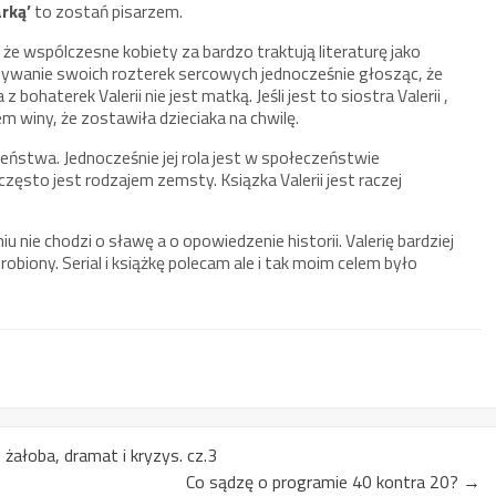
rką’
to zostań pisarzem.
że wspólczesne kobiety za bardzo traktują literaturę jako
sywanie swoich rozterek sercowych jednocześnie głosząc, że
 bohaterek Valerii nie jest matką. Jeśli jest to siostra Valerii ,
m winy, że zostawiła dzieciaka na chwilę.
ństwa. Jednocześnie jej rola jest w społeczeństwie
często jest rodzajem zemsty. Ksiązka Valerii jest raczej
nie chodzi o sławę a o opowiedzenie historii. Valerię bardziej
obiony. Serial i książkę polecam ale i tak moim celem było
 żałoba, dramat i kryzys. cz.3
Co sądzę o programie 40 kontra 20?
→