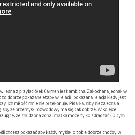
ny. Jedna z przyjaciółek Carmen jest ambitna. Zakochana jednak w
dzo dobrze pokazane etapy w relacji i pokazana relacja kiedy jest
bszy. Ich miłość mnie nie przekonuje. Pisarka, niby niezależna a
ię się, że przemysł rozwodowy ma się tak dobrze. W kolejce
okazujące, że znudzona żona i matka może tylko zdradzać ( O tym
śli chcesz pokazać aby każdy myślał o tobie dobrze choćby w