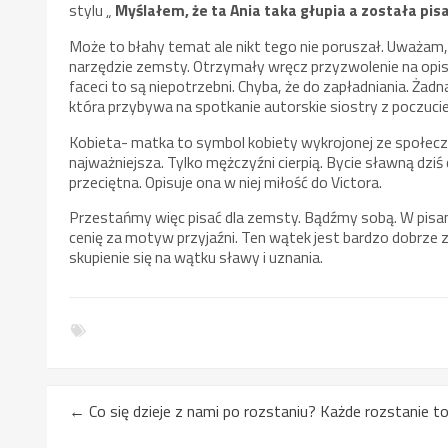
stylu „
Myślałem, że ta Ania taka głupia a została pisa
Może to błahy temat ale nikt tego nie poruszał. Uważam, 
narzędzie zemsty. Otrzymały wręcz przyzwolenie na opi
faceci to są niepotrzebni. Chyba, że do zapładniania. Żadna z
która przybywa na spotkanie autorskie siostry z poczucie
Kobieta- matka to symbol kobiety wykrojonej ze społecze
najważniejsza. Tylko mężczyźni cierpią. Bycie sławną dziś 
przeciętna. Opisuje ona w niej miłość do Victora.
Przestańmy więc pisać dla zemsty. Bądźmy sobą. W pisaniu 
cenię za motyw przyjaźni. Ten wątek jest bardzo dobrze zr
skupienie się na wątku sławy i uznania.
←
Co się dzieje z nami po rozstaniu? Każde rozstanie to