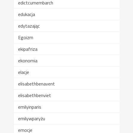
edictcumembarch
edukacja
edytazając
Egoizm
ekipafriza
ekonomia
elacje
elisabethbenavent
elisabethbenviet
emilyinparis
emilywparyżu
emocje