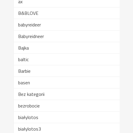
ax
B&BLOVE
babyreideer
Babyreidneer
Bajka
baltic
Barbie
basen
Bez kategorii
bezrobocie
białylotos
białylotos3