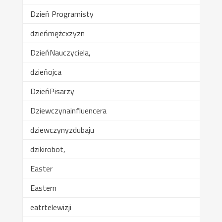
Dzień Programisty
dzieńmężcxzyzn
DzieńNauczyciela,
dzieńojca
DzieńPisarzy
Dziewczynainfluencera
dziewczynyzdubaju
dzikirobot,
Easter
Eastern
eatrtelewizji