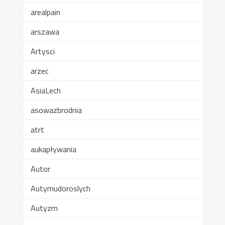
arealpain
arszawa
Artysci
arzec
AsiaLech
asowazbrodnia
atrt
aukapływania
Autor
Autymudoroslych
Autyzm