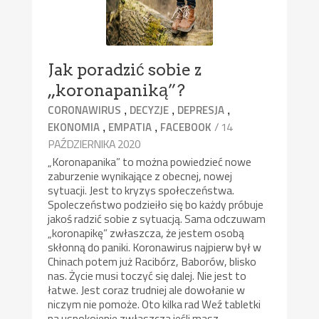
Jak poradzić sobie z
„koronapaniką”?
,
,
,
CORONAWIRUS
DECYZJE
DEPRESJA
,
,
/ 14
EKONOMIA
EMPATIA
FACEBOOK
PAŹDZIERNIKA 2020
„Koronapanika” to można powiedzieć nowe
zaburzenie wynikające z obecnej, nowej
sytuacji. Jest to kryzys społeczeństwa.
Spoleczeństwo podzieiło się bo każdy próbuje
jakoś radzić sobie z sytuacją. Sama odczuwam
„koronapikę” zwłaszcza, że jestem osobą
skłonną do paniki. Koronawirus najpierw był w
Chinach potem już Racibórz, Baborów, blisko
nas. Życie musi toczyć się dalej. Nie jest to
łatwe. Jest coraz trudniej ale dowołanie w
niczym nie pomoże. Oto kilka rad Weź tabletki
na uspokojenie zwłaszcza jeśli masz