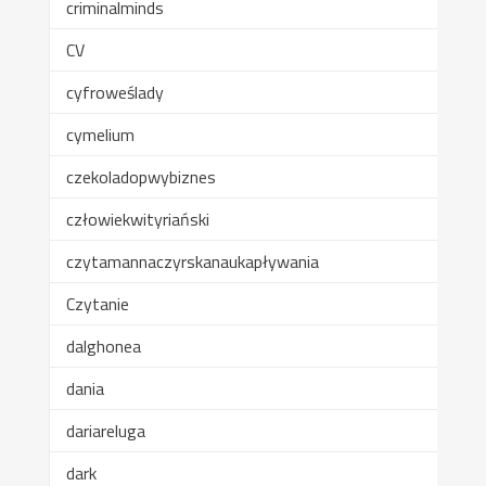
criminalminds
CV
cyfroweślady
cymelium
czekoladopwybiznes
człowiekwityriański
czytamannaczyrskanaukapływania
Czytanie
dalghonea
dania
dariareluga
dark