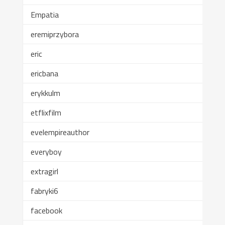
Empatia
eremiprzybora
eric
ericbana
erykkulm
etflixfilm
evelempireauthor
everyboy
extragirl
fabryki6
facebook