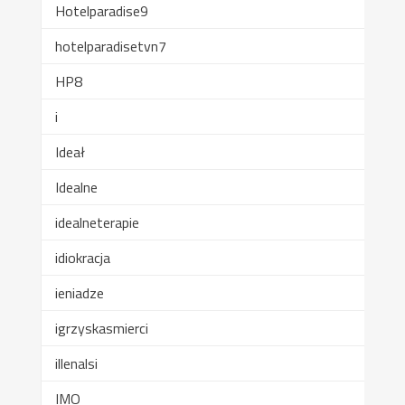
Hotelparadise9
hotelparadisetvn7
HP8
i
Ideał
Idealne
idealneterapie
idiokracja
ieniadze
igrzyskasmierci
illenalsi
IMO