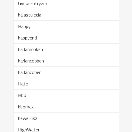
Gynocentryzm
halastulecia
Happy
happyend
harlamcoben
harlancobben
harlancoben
Hate
Hbo
hbomax
heweliusz
HighWater