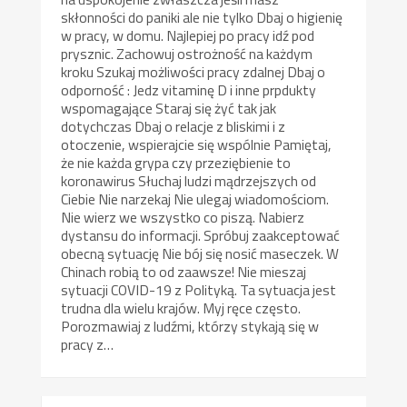
skłonności do paniki ale nie tylko Dbaj o higienię
w pracy, w domu. Najlepiej po pracy idź pod
prysznic. Zachowuj ostrożność na każdym
kroku Szukaj możliwości pracy zdalnej Dbaj o
odporność : Jedz vitaminę D i inne prpdukty
wspomagające Staraj się żyć tak jak
dotychczas Dbaj o relacje z bliskimi i z
otoczenie, wspierajcie się wspólnie Pamiętaj,
że nie każda grypa czy przeziębienie to
koronawirus Słuchaj ludzi mądrzejszych od
Ciebie Nie narzekaj Nie ulegaj wiadomościom.
Nie wierz we wszystko co piszą. Nabierz
dystansu do informacji. Spróbuj zaakceptować
obecną sytuację Nie bój się nosić maseczek. W
Chinach robią to od zaawsze! Nie mieszaj
sytuacji COVID-19 z Polityką. Ta sytuacja jest
trudna dla wielu krajów. Myj ręce często.
Porozmawiaj z ludźmi, którzy stykają się w
pracy z…