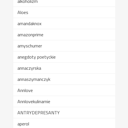
alkoholizm
Aloes
amandaknox
amazonprime
amyschumer
anegdoty poetyckie
annaczyrska
annaszymanczyk
Annlove
Annlovekulinarnie
ANTRYDEPRESANTY
aperol