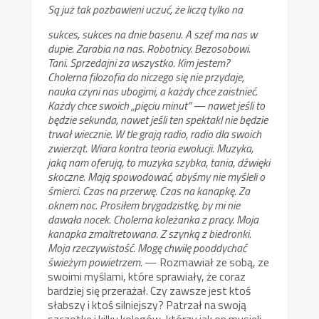
Są już tak pozbawieni uczuć, że liczą tylko na
sukces, sukces na dnie basenu. A szef ma nas w
dupie. Zarabia na nas. Robotnicy. Bezosobowi.
Tani. Sprzedajni za wszystko. Kim jestem?
Cholerna filozofia do niczego się nie przydaje,
nauka czyni nas ubogimi, a każdy chce zaistnieć.
Każdy chce swoich „pięciu minut” — nawet jeśli to
będzie sekunda, nawet jeśli ten spektakl nie będzie
trwał wiecznie. W tle grają radio, radio dla swoich
zwierząt. Wiara kontra teoria ewolucji. Muzyka,
jaką nam oferują, to muzyka szybka, tania, dźwięki
skoczne. Mają spowodować, abyśmy nie myśleli o
śmierci. Czas na przerwę. Czas na kanapkę. Za
oknem noc. Prosiłem brygadzistkę, by mi nie
dawała nocek. Cholerna koleżanka z pracy. Moja
kanapka zmaltretowana. Z szynką z biedronki.
Moja rzeczywistość. Mogę chwilę pooddychać
świeżym powietrzem.
— Rozmawiał ze sobą, ze
swoimi myślami, które sprawiały, że coraz
bardziej się przerażał. Czy zawsze jest ktoś
słabszy i ktoś silniejszy? Patrzał na swoją