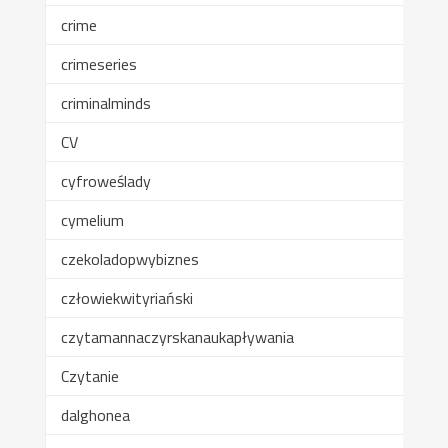
crime
crimeseries
criminalminds
CV
cyfroweślady
cymelium
czekoladopwybiznes
człowiekwityriański
czytamannaczyrskanaukapływania
Czytanie
dalghonea