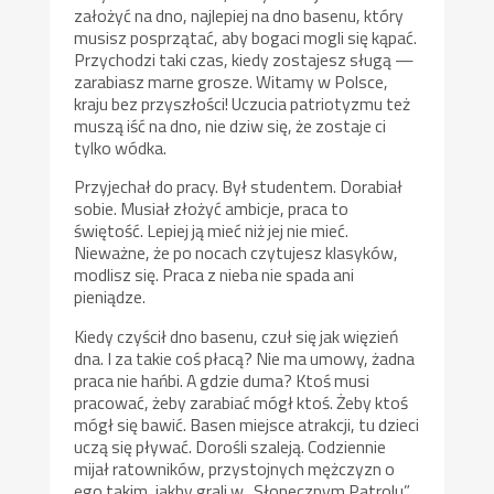
założyć na dno, najlepiej na dno basenu, który
musisz posprzątać, aby bogaci mogli się kąpać.
Przychodzi taki czas, kiedy zostajesz sługą —
zarabiasz marne grosze. Witamy w Polsce,
kraju bez przyszłości! Uczucia patriotyzmu też
muszą iść na dno, nie dziw się, że zostaje ci
tylko wódka.
Przyjechał do pracy. Był studentem. Dorabiał
sobie. Musiał złożyć ambicje, praca to
świętość. Lepiej ją mieć niż jej nie mieć.
Nieważne, że po nocach czytujesz klasyków,
modlisz się. Praca z nieba nie spada ani
pieniądze.
Kiedy czyścił dno basenu, czuł się jak więzień
dna. I za takie coś płacą? Nie ma umowy, żadna
praca nie hańbi. A gdzie duma? Ktoś musi
pracować, żeby zarabiać mógł ktoś. Żeby ktoś
mógł się bawić. Basen miejsce atrakcji, tu dzieci
uczą się pływać. Dorośli szaleją. Codziennie
mijał ratowników, przystojnych mężczyzn o
ego takim, jakby grali w „Słonecznym Patrolu”.