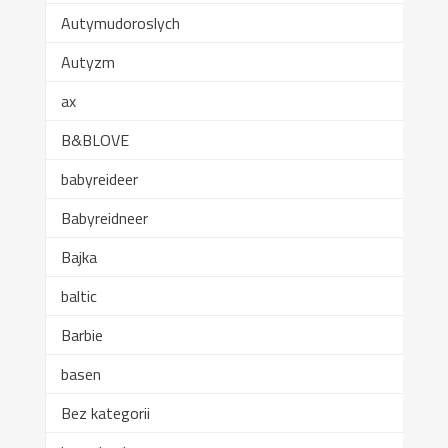
Autymudoroslych
Autyzm
ax
B&BLOVE
babyreideer
Babyreidneer
Bajka
baltic
Barbie
basen
Bez kategorii