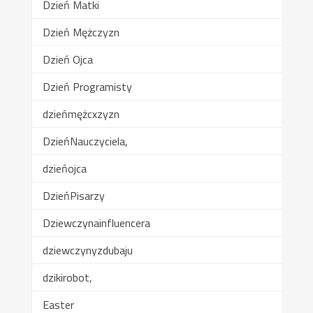
Dzień Matki
Dzień Mężczyzn
Dzień Ojca
Dzień Programisty
dzieńmężcxzyzn
DzieńNauczyciela,
dzieńojca
DzieńPisarzy
Dziewczynainfluencera
dziewczynyzdubaju
dzikirobot,
Easter