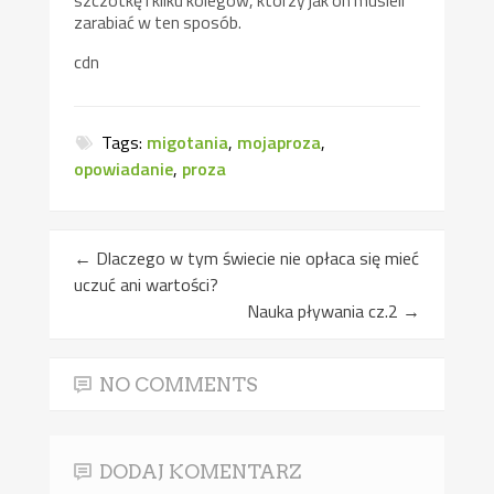
szczotkę i kilku kolegów, którzy jak on musieli
zarabiać w ten sposób.
cdn
Tags:
migotania
,
mojaproza
,
opowiadanie
,
proza
←
Dlaczego w tym świecie nie opłaca się mieć
uczuć ani wartości?
Nauka pływania cz.2
→
NO COMMENTS
DODAJ KOMENTARZ