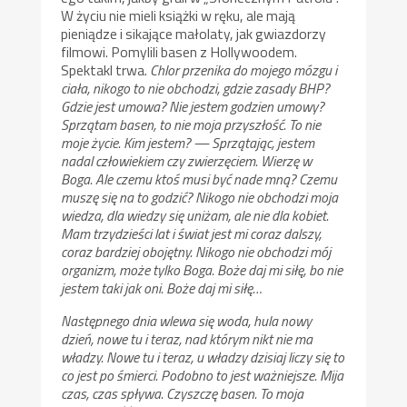
W życiu nie mieli książki w ręku, ale mają
pieniądze i sikające małolaty, jak gwiazdorzy
filmowi. Pomylili basen z Hollywoodem.
Spektakl trwa.
Chlor przenika do mojego mózgu i
ciała, nikogo to nie obchodzi, gdzie zasady BHP?
Gdzie jest umowa? Nie jestem godzien umowy?
Sprzątam basen, to nie moja przyszłość. To nie
moje życie. Kim jestem? — Sprzątając, jestem
nadal człowiekiem czy zwierzęciem. Wierzę w
Boga. Ale czemu ktoś musi być nade mną? Czemu
muszę się na to godzić? Nikogo nie obchodzi moja
wiedza, dla wiedzy się uniżam, ale nie dla kobiet.
Mam trzydzieści lat i świat jest mi coraz dalszy,
coraz bardziej obojętny. Nikogo nie obchodzi mój
organizm, może tylko Boga. Boże daj mi siłę, bo nie
jestem taki jak oni. Boże daj mi siłę…
Następnego dnia wlewa się woda, hula nowy
dzień, nowe tu i teraz, nad którym nikt nie ma
władzy. Nowe tu i teraz, u władzy dzisiaj liczy się to
co jest po śmierci. Podobno to jest ważniejsze. Mija
czas, czas spływa. Czyszczę basen. To moja