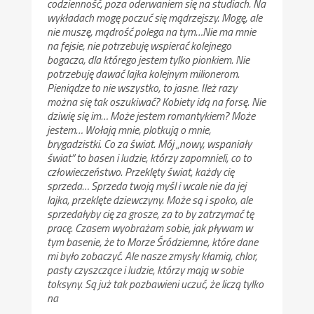
codzienność, poza oderwaniem się na studiach. Na
wykładach mogę poczuć się mądrzejszy. Mogę, ale
nie muszę, mądrość polega na tym…Nie ma mnie
na fejsie, nie potrzebuję wspierać kolejnego
bogacza, dla którego jestem tylko pionkiem. Nie
potrzebuję dawać lajka kolejnym milionerom.
Pieniądze to nie wszystko, to jasne. Ileż razy
można się tak oszukiwać? Kobiety idą na forsę. Nie
dziwię się im… Może jestem romantykiem? Może
jestem… Wołają mnie, plotkują o mnie,
brygadzistki. Co za świat. Mój „nowy, wspaniały
świat” to basen i ludzie, którzy zapomnieli, co to
człowieczeństwo. Przeklęty świat, każdy cię
sprzeda… Sprzeda twoją myśl i wcale nie da jej
lajka, przeklęte dziewczyny. Może są i spoko, ale
sprzedałyby cię za grosze, za to by zatrzymać tę
pracę. Czasem wyobrażam sobie, jak pływam w
tym basenie, że to Morze Śródziemne, które dane
mi było zobaczyć. Ale nasze zmysły kłamią, chlor,
pasty czyszczące i ludzie, którzy mają w sobie
toksyny. Są już tak pozbawieni uczuć, że liczą tylko
na