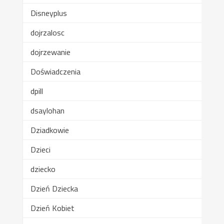
Disneyplus
dojrzalosc
dojrzewanie
Doświadczenia
dpill
dsaylohan
Dziadkowie
Dzieci
dziecko
Dzień Dziecka
Dzień Kobiet