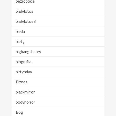
bezrobocie
białylotos
białylotos3
bieda
biety
bigbangtheory
biografia
birtyhday
Biznes
blackmirror
bodyhorror
Bóg