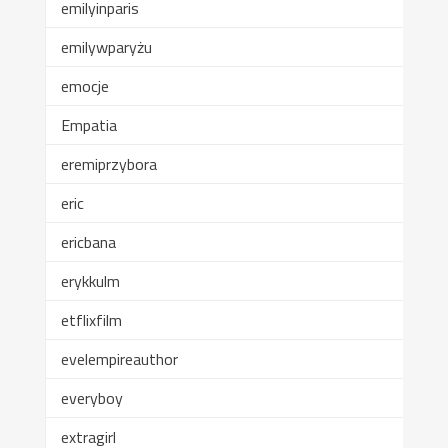
emilyinparis
emilywparyżu
emocje
Empatia
eremiprzybora
eric
ericbana
erykkulm
etflixfilm
evelempireauthor
everyboy
extragirl