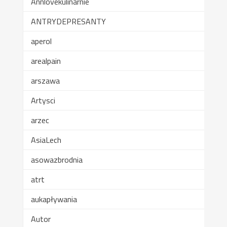
Annlovekulinarnie
ANTRYDEPRESANTY
aperol
arealpain
arszawa
Artysci
arzec
AsiaLech
asowazbrodnia
atrt
aukapływania
Autor