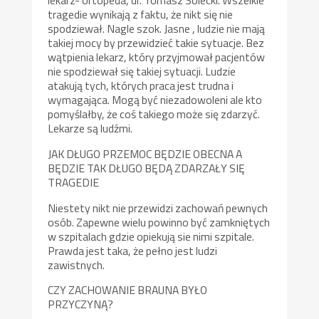
lekarz- ortopeda, dr. Tomasz Solecki. Wszelkie
tragedie wynikają z faktu, że nikt się nie
spodziewał. Nagle szok. Jasne , ludzie nie mają
takiej mocy by przewidzieć takie sytuacje. Bez
wątpienia lekarz, który przyjmował pacjentów
nie spodziewał się takiej sytuacji. Ludzie
atakują tych, których praca jest trudna i
wymagająca. Mogą być niezadowoleni ale kto
pomyślałby, że coś takiego może się zdarzyć.
Lekarze są ludźmi.
JAK DŁUGO PRZEMOC BĘDZIE OBECNA A
BĘDZIE TAK DŁUGO BĘDĄ ZDARZAŁY SIĘ
TRAGEDIE
Niestety nikt nie przewidzi zachowań pewnych
osób. Zapewne wielu powinno być zamkniętych
w szpitalach gdzie opiekują sie nimi szpitale.
Prawda jest taka, że pełno jest ludzi
zawistnych.
CZY ZACHOWANIE BRAUNA BYŁO
PRZYCZYNĄ?