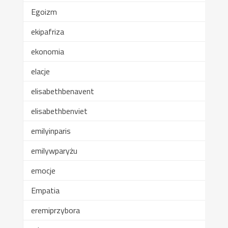
Egoizm
ekipafriza
ekonomia
elacje
elisabethbenavent
elisabethbenviet
emilyinparis
emilywparyżu
emocje
Empatia
eremiprzybora