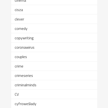
cinema
cisza
clever
comedy
copywriting
coronawirus
couples
crime
crimeseries
criminalminds
CV
cyfroweślady