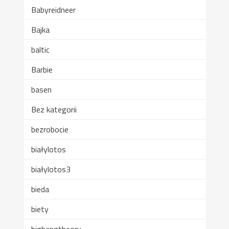
Babyreidneer
Bajka
baltic
Barbie
basen
Bez kategorii
bezrobocie
białylotos
białylotos3
bieda
biety
bigbangtheory