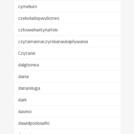
cymelium
czekoladopwybiznes
człowiekwityriański
czytamannaczyrskanaukapływania
Czytanie
dalghonea
dania
dariareluga
dark
davinci
dawidpodsiadło