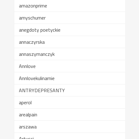
amazonprime
amyschumer
anegdoty poetyckie
annaczyrska
annaszymanczyk
Annlove
Annlovekulinarnie
ANTRYDEPRESANTY
aperol
arealpain
arszawa
Artysci