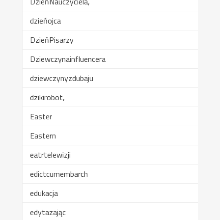
DzieńNauczyciela,
dzieńojca
DzieńPisarzy
Dziewczynainfluencera
dziewczynyzdubaju
dzikirobot,
Easter
Eastern
eatrtelewizji
edictcumembarch
edukacja
edytazając