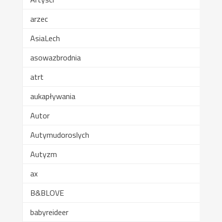
arzec
AsiaLech
asowazbrodnia
atrt
aukapływania
Autor
Autymudoroslych
Autyzm
ax
B&BLOVE
babyreideer