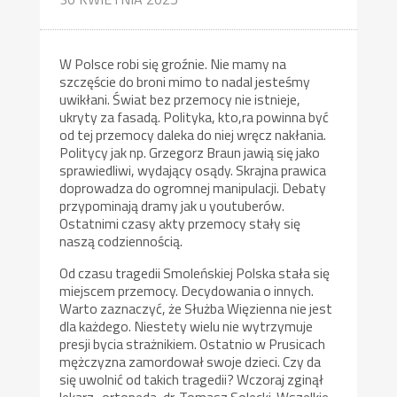
W Polsce robi się groźnie. Nie mamy na
szczęście do broni mimo to nadal jesteśmy
uwikłani. Świat bez przemocy nie istnieje,
ukryty za fasadą. Polityka, kto,ra powinna być
od tej przemocy daleka do niej wręcz nakłania.
Politycy jak np. Grzegorz Braun jawią się jako
sprawiedliwi, wydający osądy. Skrajna prawica
doprowadza do ogromnej manipulacji. Debaty
przypominają dramy jak u youtuberów.
Ostatnimi czasy akty przemocy stały się
naszą codziennością.
Od czasu tragedii Smoleńskiej Polska stała się
miejscem przemocy. Decydowania o innych.
Warto zaznaczyć, że Służba Więzienna nie jest
dla każdego. Niestety wielu nie wytrzymuje
presji bycia strażnikiem. Ostatnio w Prusicach
mężczyzna zamordował swoje dzieci. Czy da
się uwolnić od takich tragedii? Wczoraj zginął