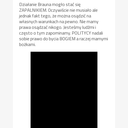
Działanie Brauna mogło stać się
ZAPALNIKIEM. Oczywiście nie musiało ale
jednak fakt tego, że można osądzić na
własnych warunkach na pewno. Nie mamy
prawa osądzać nikogo. Jesteśmy ludźmi i
często o tym zapominamy. POLITYCY nadali
sobie prawo do bycia BOGIEM a raczej marnymi
bożkami.