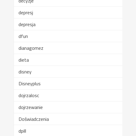
decyzje
depresj
depresja
dfun
dianagomez
dieta
disney
Disneyplus
dojrzalosc
dojrzewanie
Doświadczenia
dpill