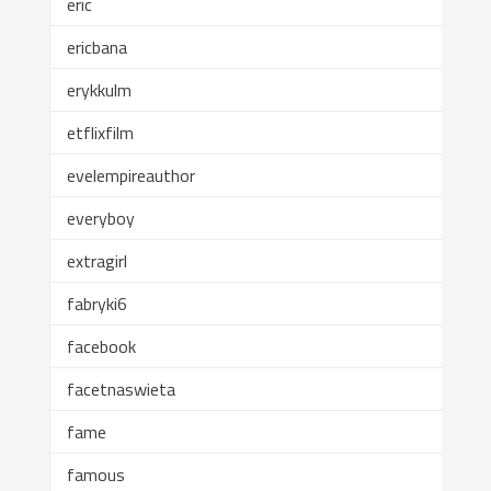
eric
ericbana
erykkulm
etflixfilm
evelempireauthor
everyboy
extragirl
fabryki6
facebook
facetnaswieta
fame
famous