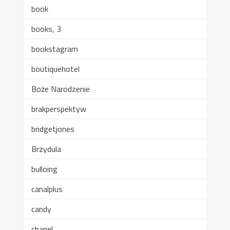
book
books, 3
bookstagram
boutiquehotel
Boże Narodzenie
brakperspektyw
bridgetjones
Brzydula
bulloing
canalplus
candy
chanel