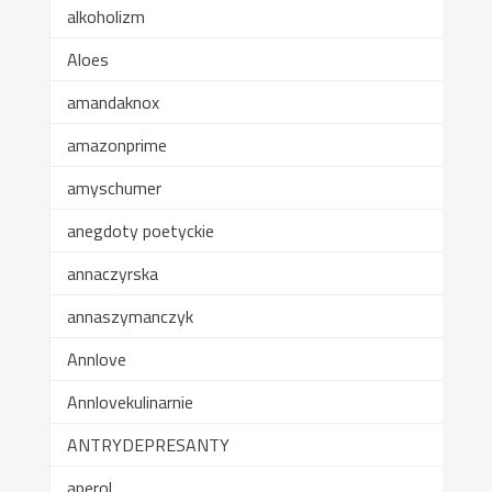
alkoholizm
Aloes
amandaknox
amazonprime
amyschumer
anegdoty poetyckie
annaczyrska
annaszymanczyk
Annlove
Annlovekulinarnie
ANTRYDEPRESANTY
aperol