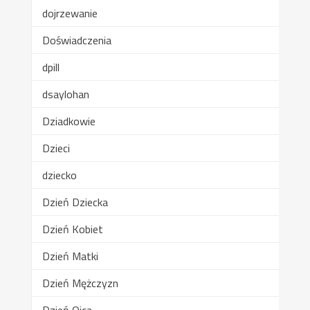
dojrzewanie
Doświadczenia
dpill
dsaylohan
Dziadkowie
Dzieci
dziecko
Dzień Dziecka
Dzień Kobiet
Dzień Matki
Dzień Mężczyzn
Dzień Ojca