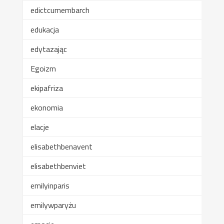
edictcumembarch
edukacja
edytazając
Egoizm
ekipafriza
ekonomia
elacje
elisabethbenavent
elisabethbenviet
emilyinparis
emilywparyżu