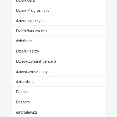
Dzień Programisty
dzieńmężcxzyzn
DzieńNauczyciela,
dzieńojca
DzieńPisarzy
Dziewczynainfluencera
dziewczynyzdubaju
dzikirobot,
Easter
Eastern
eatrtelewizji