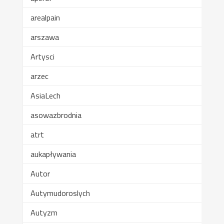
arealpain
arszawa
Artysci
arzec
AsiaLech
asowazbrodnia
atrt
aukapływania
Autor
Autymudoroslych
Autyzm