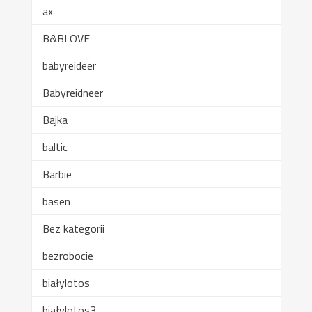
ax
B&BLOVE
babyreideer
Babyreidneer
Bajka
baltic
Barbie
basen
Bez kategorii
bezrobocie
białylotos
białylotos3