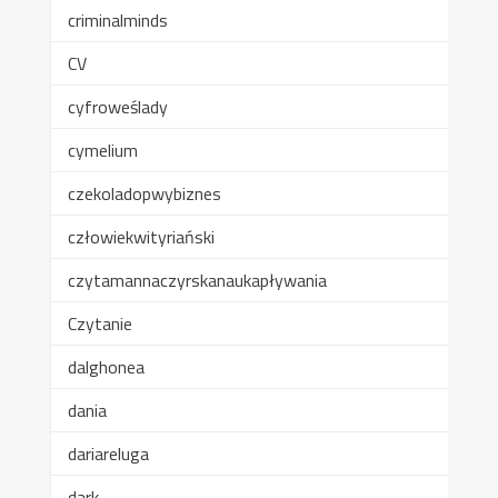
criminalminds
CV
cyfroweślady
cymelium
czekoladopwybiznes
człowiekwityriański
czytamannaczyrskanaukapływania
Czytanie
dalghonea
dania
dariareluga
dark