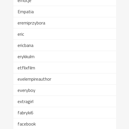
emocje
Empatia
eremiprzybora
eric
ericbana
erykkulm
etflixfilm
evelempireauthor
everyboy
extragirl
fabryki6
facebook