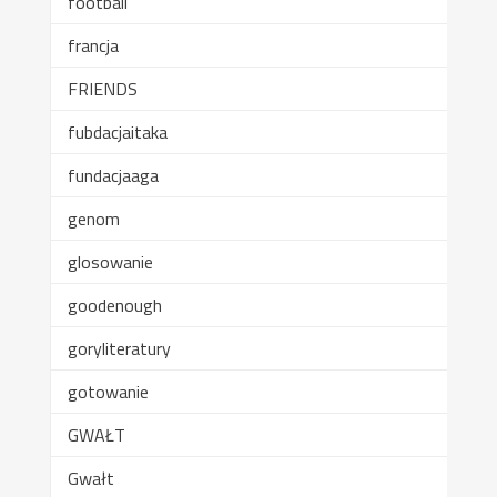
football
francja
FRIENDS
fubdacjaitaka
fundacjaaga
genom
glosowanie
goodenough
goryliteratury
gotowanie
GWAŁT
Gwałt