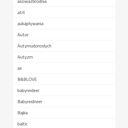
asowazbrodnia
atrt
aukapływania
Autor
Autymudoroslych
Autyzm
ax
B&BLOVE
babyreideer
Babyreidneer
Bajka
baltic