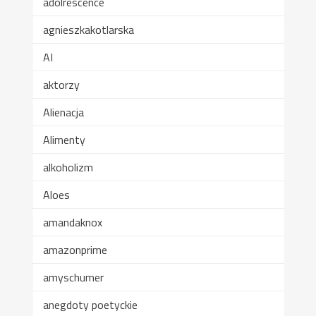
adolrescence
agnieszkakotlarska
AI
aktorzy
Alienacja
Alimenty
alkoholizm
Aloes
amandaknox
amazonprime
amyschumer
anegdoty poetyckie