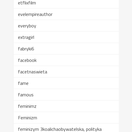
etflixfilm
evelempireauthor
everyboy
extragirl
fabryki6
facebook
facetnaswieta
fame
famous
feminimz
Feminizm
feminizym 3koalichaobywatelska, polityka