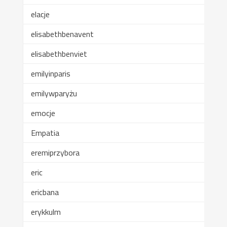
elacje
elisabethbenavent
elisabethbenviet
emilyinparis
emilywparyżu
emocje
Empatia
eremiprzybora
eric
ericbana
erykkulm