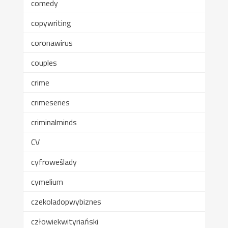
comedy
copywriting
coronawirus
couples
crime
crimeseries
criminalminds
CV
cyfroweślady
cymelium
czekoladopwybiznes
człowiekwityriański