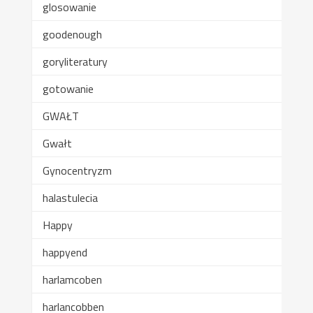
glosowanie
goodenough
goryliteratury
gotowanie
GWAŁT
Gwałt
Gynocentryzm
halastulecia
Happy
happyend
harlamcoben
harlancobben