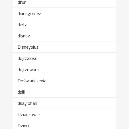
dfun
dianagomez
dieta
disney
Disneyplus
dojrzalosc
dojrzewanie
Doświadczenia
dpill
dsaylohan
Dziadkowie
Dzieci