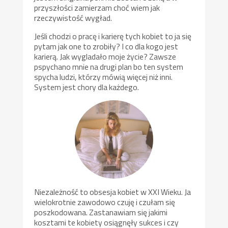
przyszłości zamierzam choć wiem jak
rzeczywistość wygład.
Jeśli chodzi o pracę i karierę tych kobiet to ja się
pytam jak one to zrobiły? I co dla kogo jest
karierą. Jak wygladało moje życie? Zawsze
pspychano mnie na drugi plan bo ten system
spycha ludzi, którzy mówią więcej niż inni.
System jest chory dla każdego.
Niezależność to obsesja kobiet w XXI Wieku. Ja
wielokrotnie zawodowo czuję i czułam się
poszkodowana. Zastanawiam się jakimi
kosztami te kobiety osiągnęły sukces i czy