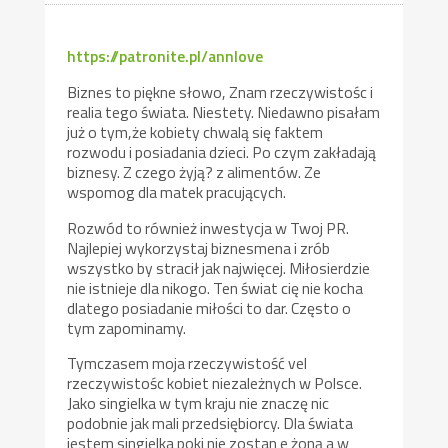
https://patronite.pl/annlove
Biznes to piękne słowo, Znam rzeczywistośc i
realia tego świata. Niestety. Niedawno pisałam
już o tym,że kobiety chwalą się faktem
rozwodu i posiadania dzieci. Po czym zakładają
biznesy. Z czego żyją? z alimentów. Ze
wspomog dla matek pracujących.
Rozwód to również inwestycja w Twoj PR.
Najlepiej wykorzystaj biznesmena i zrób
wszystko by stracił jak najwięcej. Miłosierdzie
nie istnieje dla nikogo. Ten świat cię nie kocha
dlatego posiadanie miłości to dar. Często o
tym zapominamy.
Tymczasem moja rzeczywistość vel
rzeczywistośc kobiet niezależnych w Polsce.
Jako singielka w tym kraju nie znaczę nic
podobnie jak mali przedsiębiorcy. Dla świata
jestem singielka poki nie zostan e żoną a w