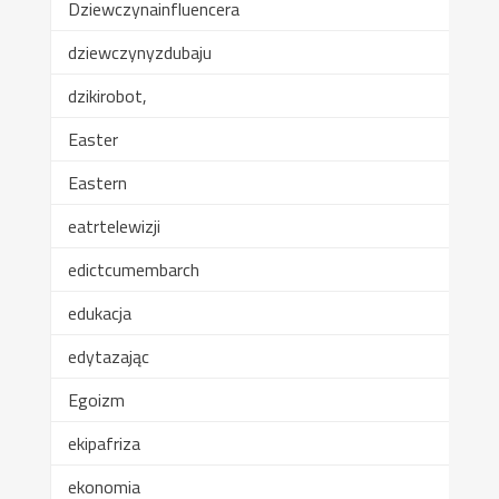
Dziewczynainfluencera
dziewczynyzdubaju
dzikirobot,
Easter
Eastern
eatrtelewizji
edictcumembarch
edukacja
edytazając
Egoizm
ekipafriza
ekonomia