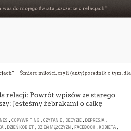
 was do mojego świata „szczerze o relacjach”
cjach”
Śmierć miłości, czyli (anty)poradnik o tym, dl
s relacji: Powrót wpisów ze starego
szy: Jesteśmy żebrakami o całkę
,
,
,
,
,
ZNES
COPYWRITING
CZYTANIE
DECYZJE
DEPRESJA
,
,
,
,
,
KA
DZIEŃ KOBIET
DZIEŃ MĘŻCZYZN
FACEBOOK
KOBIETA