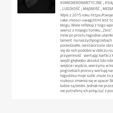
,
KOMEDIEROMANTYCZNE
KSI
,
,
,
LUDZKOŚĆ
MĄDROŚĆ
MEDI
Wpis z 2015 roku: https://tw
cake-miosci-uwagi.html Jest to
blogu. Wiele refleksji z tego w
wiersz z mojego tomiku „Zero”. 
mnie po prostu łagodnie ułamki
lament na naszychpogrzebach n
poniedziałki, niestworzone obr
się do nich podobni w obliczu r
przyjemność wertując kartki z k
wejdź głębiejbo absolut lubi ro
wejścia i wyjścia ,wierzymy w k
pogrzebach prorocy wertują nas
łagodzisz moje sutki ,może to j
rozkosz zmienia się w spacer N
ludzie są biedni. Jednak nie prze
nie potrafimy ich połączyć z p