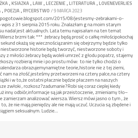
,
,
,
,
,
ĄŻKA
KSIAZKA
LAW
LECZENIE
LITERATURA
LOVENEVERLIES
,
,
/ 9 MARCA 2023
A
POEZJA
RYCERSTWO
ojepogotowie.blogspot.com/2015/08/jestesmy-zebrakami-o-
 wpis z 31 sierpnia 2015 roku. Znalazłam g na moim starym
pisu nadal jest aktualnych. Lata temu napisałam na ten temat
Wiersz brzmi tak: *** żebracy będą prosić o całkę miłościpokochaj
 sekund okażą się wiecznościązanim się obejrzymy będzie tylko
iestworzone historie będą tworzyć, niestworzone soboty i
azy z miłości żebracy będą woleli umrzeć z głodu popatrz, stajemy
ozkoszy rozbieraj mnie i po prostu mów: to nie tylko chodzi o
alendarza obrazujemynamiętne teorie,historie nie z tej ziemi,
bić nam na złość.jesteśmy przetworzeni na cztery palce,na cztery
siążki i w to,że ostatni płacznie będzie płaczem na naszych
ze zwłoki , rozkosz?zadumanie?Robi się coraz cieplej kiedy
uż inny odbiór,informacje są jak przeistoczenie, zmieniamy tło–
ie zamierzam analizować wiersza. Wiersz mówi jasno o tym , że
z to, że nie mają pieniędzy ale nie mają uczuć. Uczucia są zbędene i
ociągiem seksualnym. Ludzie…