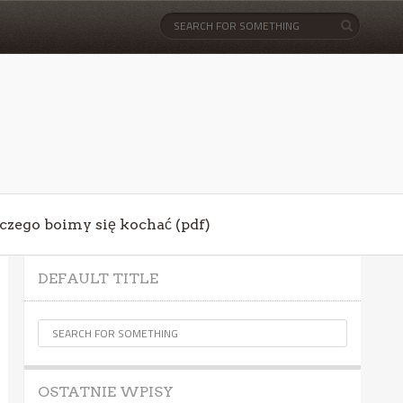
aczego boimy się kochać (pdf)
DEFAULT TITLE
OSTATNIE WPISY