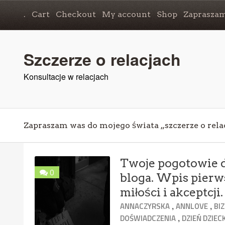
.
Cart
Checkout
My account
Shop
Zapraszam
Szczerze o relacjach
Konsultacje w relacjach
Zapraszam was do mojego świata „szczerze o rela
Twoje pogotowie d
0
bloga. Wpis pierw
miłości i akceptcji.
,
,
ANNACZYRSKA
ANNLOVE
BI
,
DOŚWIADCZENIA
DZIEŃ DZIEC