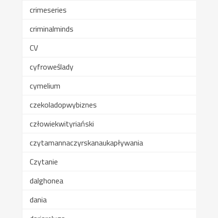
crimeseries
criminalminds
CV
cyfroweślady
cymelium
czekoladopwybiznes
człowiekwityriański
czytamannaczyrskanaukapływania
Czytanie
dalghonea
dania