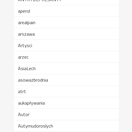
aperol
arealpain
arszawa
Artysci
arzec
AsiaLech
asowazbrodnia
atrt
aukapływania
Autor
Autymudoroslych