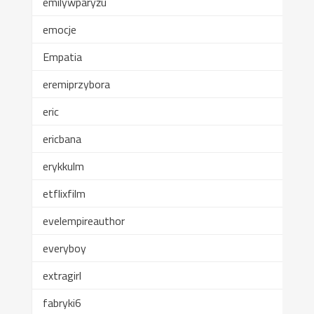
emilywparyżu
emocje
Empatia
eremiprzybora
eric
ericbana
erykkulm
etflixfilm
evelempireauthor
everyboy
extragirl
fabryki6