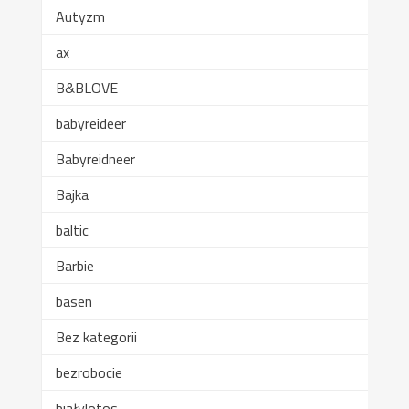
Autyzm
ax
B&BLOVE
babyreideer
Babyreidneer
Bajka
baltic
Barbie
basen
Bez kategorii
bezrobocie
białylotos