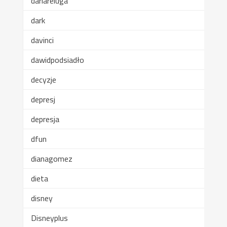
dariareluga
dark
davinci
dawidpodsiadło
decyzje
depresj
depresja
dfun
dianagomez
dieta
disney
Disneyplus