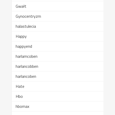
Gwałt
Gynocentryzm
halastulecia
Happy
happyend
harlamcoben
harlancobben
harlancoben
Hate
Hbo
hbomax