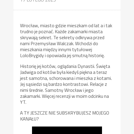
Wrocław, miasto gdzie mieszkam od lat a i tak
trudno je poznać. Każde zakamarki miasta
skrywają sekret. Te sekrety odkrywa przed
nami Przemysław Walczak. Wchodzi do
mieszkania między innymi tytułowej
LoloBrygidy i opowiada jej smutną historię.
Historię jej kotów, oglądania Dynastii. Święta
Jadwiga od kotów była kiedyś piękna a teraz
jest samotna, schorowana i mieszka z kotami.
Jej sąsiedzi są bardzo kontrastowi. Relacje z
nimi średnie. Samotny Wrocław i jego
zakamarki. Więcej recenzji w moim odcinku na
YT.
A TY JESZCZE NIE SUBSKRYBUJESZ MOJEGO
KANAŁU?