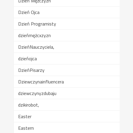
Dzień Mężczyzn
Dzień Ojca
Dzień Programisty
dzieńmężcxzyzn
DzieńNauczyciela,
dzieńojca
DzieńPisarzy
Dziewczynainfluencera
dziewczynyzdubaju
dzikirobot,
Easter
Eastern