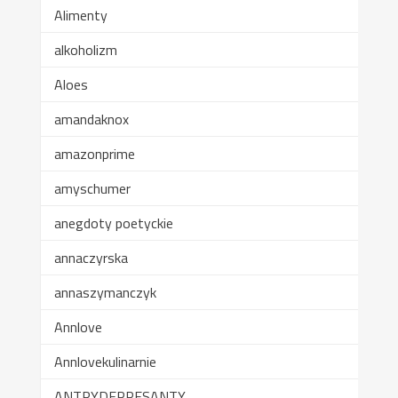
Alimenty
alkoholizm
Aloes
amandaknox
amazonprime
amyschumer
anegdoty poetyckie
annaczyrska
annaszymanczyk
Annlove
Annlovekulinarnie
ANTRYDEPRESANTY